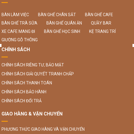
BÀN LÀM VIỆC
BÀN GHẾ CHÂN SẮT
BÀN GHẾ CAFE
BÀN GHẾ TRÀ SỮA
BÀN GHẾ QUÁN ĂN
QUẦY BAR
XE CAFE MANG ĐI
BÀN GHẾ HỌC SINH
KỆ TRANG TRÍ
GIƯỜNG GỖ THÔNG
CHÍNH SÁCH
CHÍNH SÁCH RIÊNG TƯ, BẢO MẬT
CHÍNH SÁCH GIẢI QUYẾT TRANH CHẤP
CHÍNH SÁCH THANH TOÁN
CHÍNH SÁCH BẢO HÀNH
CHÍNH SÁCH ĐỔI TRẢ
GIAO HÀNG & VẬN CHUYỂN
PHƯƠNG THỨC GIAO HÀNG VÀ VẬN CHUYỂN