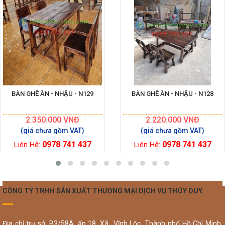
BÀN GHẾ ĂN - NHẬU - N129
BÀN GHẾ ĂN - NHẬU - N128
2.350.000
VNĐ
2.220.000
VNĐ
0978 741 437
0978 741 437
Liên Hệ:
Liên Hệ:
CÔNG TY TNHH SẢN XUẤT THƯƠNG MẠI DỊCH VỤ THÚY DUY.
Địa chỉ trụ sở: B3/58A, ấp 18, Xã Vĩnh Lộc, Thành phố Hồ Chí Minh,