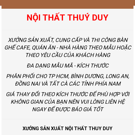
NỘI THẤT THUÝ DUY
XƯỞNG SẢN XUẤT, CUNG CẤP VÀ THI CÔNG BÀN
GHẾ CAFE, QUÁN ĂN - NHÀ HÀNG THEO MẪU HOẶC
THEO YÊU CẦU CỦA KHÁCH HÀNG
ĐA DẠNG MẪU MÃ - KÍCH THƯỚC
PHÂN PHỐI CHO TP HCM, BÌNH DƯƠNG, LONG AN,
ĐỒNG NAI VÀ TẤT CÀ CÁC TỈNH PHÍA NAM
GIÁ THAY ĐỔI THEO KÍCH THƯỚC ĐỂ PHÙ HỢP VỚI
KHÔNG GIAN CỦA BẠN NÊN VUI LÒNG LIÊN HỆ
NGAY ĐỂ ĐƯỢC BÁO GIÁ TỐT
XƯỞNG SẢN XUẤT NỘI THẤT THUY DUY