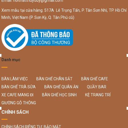
Email:
noithatthuyduy@gmail.com
Xem mẫu tại cửa hàng: 517A Lê Trọng Tấn, P. Tân Sơn Nhì, TP. Hồ Chí
Minh, Việt Nam (P. Sơn Kỳ, Q. Tân Phú cũ)
Danh mục
BÀN LÀM VIỆC
BÀN GHẾ CHÂN SẮT
BÀN GHẾ CAFE
BÀN GHẾ TRÀ SỮA
BÀN GHẾ QUÁN ĂN
QUẦY BAR
XE CAFE MANG ĐI
BÀN GHẾ HỌC SINH
KỆ TRANG TRÍ
GIƯỜNG GỖ THÔNG
CHÍNH SÁCH
CHÍNH SÁCH RIÊNG TƯ, BẢO MẬT