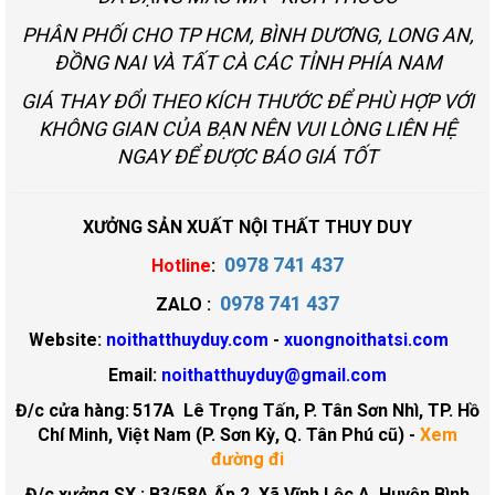
PHÂN PHỐI CHO TP HCM, BÌNH DƯƠNG, LONG AN,
ĐỒNG NAI VÀ TẤT CÀ CÁC TỈNH PHÍA NAM
GIÁ THAY ĐỔI THEO KÍCH THƯỚC ĐỂ PHÙ HỢP VỚI
KHÔNG GIAN CỦA BẠN NÊN VUI LÒNG LIÊN HỆ
NGAY ĐỂ ĐƯỢC BÁO GIÁ TỐT
XƯỞNG SẢN XUẤT NỘI THẤT THUY DUY
0978 741 437
Hotline
:
0978 741 437
ZALO :
Website:
noithatthuyduy.com
-
xuongnoithatsi.com
Email:
noithatthuyduy@gmail.com
Đ/c cửa hàng:
517A Lê Trọng Tấn, P. Tân Sơn Nhì, TP. Hồ
Chí Minh, Việt Nam (P. Sơn Kỳ, Q. Tân Phú cũ)
-
Xem
đường đi
Đ/c xưởng SX : B3/58A Ấp 2, Xã Vĩnh Lộc A, Huyện Bình