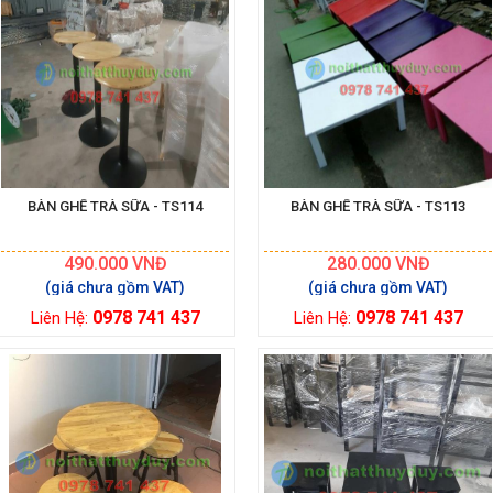
BÀN GHẾ TRÀ SỮA - TS114
BÀN GHẾ TRÀ SỮA - TS113
490.000
VNĐ
280.000
VNĐ
0978 741 437
0978 741 437
Liên Hệ:
Liên Hệ: