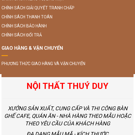
CHÍNH SÁCH GIẢI QUYẾT TRANH CHẤP
CHÍNH SÁCH THANH TOÁN
CHÍNH SÁCH BẢO HÀNH
CHÍNH SÁCH ĐỔI TRẢ
GIAO HÀNG & VẬN CHUYỂN
PHƯƠNG THỨC GIAO HÀNG VÀ VẬN CHUYỂN
NỘI THẤT THUÝ DUY
XƯỞNG SẢN XUẤT, CUNG CẤP VÀ THI CÔNG BÀN
GHẾ CAFE, QUÁN ĂN - NHÀ HÀNG THEO MẪU HOẶC
THEO YÊU CẦU CỦA KHÁCH HÀNG
ĐA DẠNG MẪU MÃ - KÍCH THƯỚC