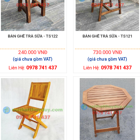
BÀN GHẾ TRÀ SỮA - TS122
BÀN GHẾ TRÀ SỮA - TS121
240.000
VNĐ
730.000
VNĐ
0978 741 437
0978 741 437
Liên Hệ:
Liên Hệ: