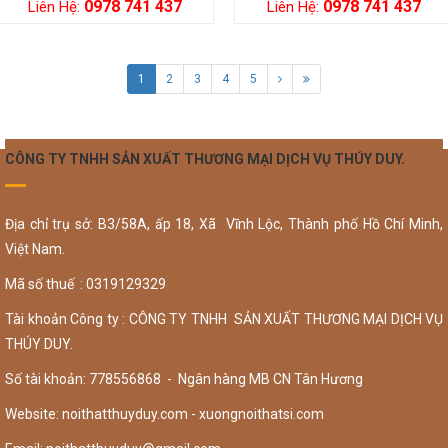
0978 741 437
0978 741 437
Liên Hệ:
Liên Hệ:
1
2
3
4
5
CÔNG TY TNHH SẢN XUẤT THƯƠNG MẠI DỊCH VỤ THÚY DUY.
Địa chỉ trụ sở: B3/58A, ấp 18, Xã Vĩnh Lộc, Thành phố Hồ Chí Minh,
Việt Nam.
Mã số thuế : 0319129329
Tài khoản Công ty : CÔNG TY TNHH SẢN XUẤT THƯƠNG MẠI DỊCH VỤ
THÚY DUY.
Số tài khoản: 778556868 - Ngân hàng MB CN Tân Hương
Website: noithatthuyduy.com - xuongnoithatsi.com