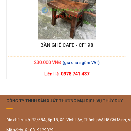
BÀN GHẾ CAFE - CF198
230.000
VNĐ
0978 741 437
Liên Hệ:
CÔNG TY TNHH SẢN XUẤT THƯƠNG MẠI DỊCH VỤ THÚY DUY.
Địa chỉ trụ sở: B3/58A, ấp 18, Xã Vĩnh Lộc, Thành phố Hồ Chí Minh, V
Mã số thuế : 0319129329