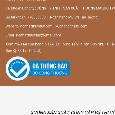
Tài khoản Công ty : CÔNG TY TNHH SẢN XUẤT THƯƠNG MẠI DỊCH V
Số tài khoản: 778556868 - Ngân hàng MB CN Tân Hương
Website: noithatthuyduy.com - xuongnoithatsi.com
Email:
noithatthuyduy@gmail.com
Xem mẫu tại cửa hàng: 517A Lê Trọng Tấn, P. Tân Sơn Nhì, TP. Hồ 
Sơn Kỳ, Q. Tân Phú cũ)
XƯỞNG SẢN XUẤT, CUNG CẤP VÀ THI C