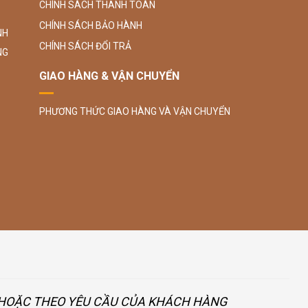
CHÍNH SÁCH THANH TOÁN
CHÍNH SÁCH BẢO HÀNH
NH
CHÍNH SÁCH ĐỔI TRẢ
NG
GIAO HÀNG & VẬN CHUYỂN
PHƯƠNG THỨC GIAO HÀNG VÀ VẬN CHUYỂN
U HOẶC THEO YÊU CẦU CỦA KHÁCH HÀNG