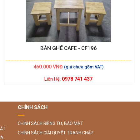
BÀN GHẾ CAFE - CF196
460.000
VNĐ
0978 741 437
Liên Hệ:
CHÍNH SÁCH
CHÍNH SÁCH RIÊNG TƯ, BẢO MẬT
SẮT
CHÍNH SÁCH GIẢI QUYẾT TRANH CHẤP
ỮA