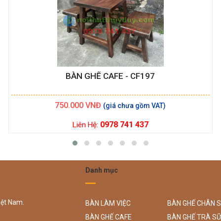
BÀN GHẾ CAFE - CF197
750.000
VNĐ
0978 741 437
Liên Hệ:
Danh mục
iệt Nam.
BÀN LÀM VIỆC
BÀN GHẾ CHÂN 
BÀN GHẾ CAFE
BÀN GHẾ TRÀ S