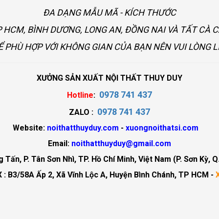
ĐA DẠNG MẪU MÃ - KÍCH THƯỚC
 HCM, BÌNH DƯƠNG, LONG AN, ĐỒNG NAI VÀ TẤT CÀ 
Ể PHÙ HỢP VỚI KHÔNG GIAN CỦA BẠN NÊN VUI LÒNG L
XƯỞNG SẢN XUẤT NỘI THẤT THUY DUY
0978 741 437
Hotline
:
0978 741 437
ZALO :
Website:
noithatthuyduy.com
-
xuongnoithatsi.com
Email:
noithatthuyduy@gmail.com
Tấn, P. Tân Sơn Nhì, TP. Hồ Chí Minh, Việt Nam (P. Sơn Kỳ, Q
 : B3/58A Ấp 2, Xã Vĩnh Lộc A, Huyện Bình Chánh, TP HCM -