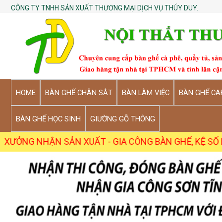
CÔNG TY TNHH SẢN XUẤT THƯƠNG MẠI DỊCH VỤ THÚY DUY.
HOME
BÀN GHẾ CHÂN SẮT
BÀN LÀM VIỆC
BÀN GHẾ CA
BÀN GHẾ HỌC SINH
GIƯỜNG GỖ THÔNG
N SẢN XUẤT - GIA CÔNG BÀN GHẾ, KỆ SỐ LƯỢNG SỈ TỪ