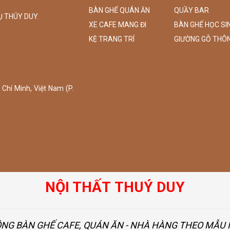
BÀN GHẾ QUÁN ĂN
QUẦY BAR
Ụ THÚY DUY.
XE CAFE MANG ĐI
BÀN GHẾ HỌC SI
KỆ TRANG TRÍ
GIƯỜNG GỖ THÔ
Chí Minh, Việt Nam (P.
NỘI THẤT THUÝ DUY
ÔNG BÀN GHẾ CAFE, QUÁN ĂN - NHÀ HÀNG THEO MẪ