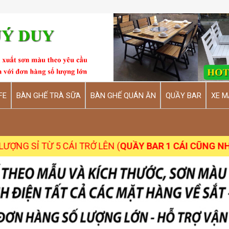
FE
BÀN GHẾ TRÀ SỮA
BÀN GHẾ QUÁN ĂN
QUẦY BAR
XE M
 5 CÁI TRỞ LÊN (
QUẦY BAR 1 CÁI CŨNG NHẬN
)