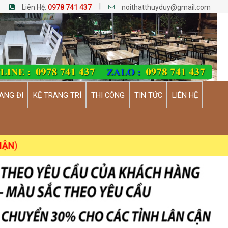
|
Liên Hệ:
0978 741 437
noithatthuyduy@gmail.com
ANG ĐI
KỆ TRANG TRÍ
THI CÔNG
TIN TỨC
LIÊN HỆ