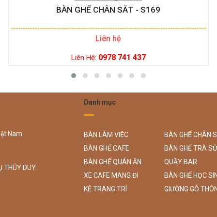
BÀN GHẾ CHÂN SẮT - S169
Liên hệ
0978 741 437
Liên Hệ:
Danh mục
iệt Nam.
BÀN LÀM VIỆC
BÀN GHẾ CHÂN 
BÀN GHẾ CAFE
BÀN GHẾ TRÀ S
BÀN GHẾ QUÁN ĂN
QUẦY BAR
Ụ THÚY DUY.
XE CAFE MANG ĐI
BÀN GHẾ HỌC SI
KỆ TRANG TRÍ
GIƯỜNG GỖ THÔ