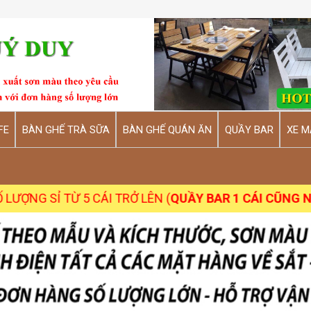
FE
BÀN GHẾ TRÀ SỮA
BÀN GHẾ QUÁN ĂN
QUẦY BAR
XE M
Ừ 5 CÁI TRỞ LÊN (
QUẦY BAR 1 CÁI CŨNG NHẬN
)