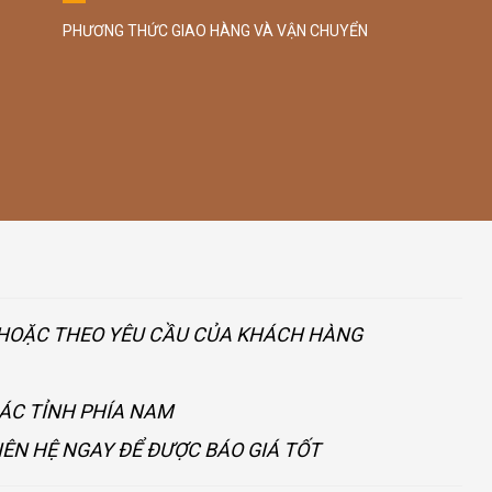
PHƯƠNG THỨC GIAO HÀNG VÀ VẬN CHUYỂN
U HOẶC THEO YÊU CẦU CỦA KHÁCH HÀNG
CÁC TỈNH PHÍA NAM
IÊN HỆ NGAY ĐỂ ĐƯỢC BÁO GIÁ TỐT