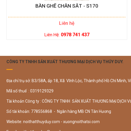
BÀN GHẾ CHÂN SẮT - S170
Liên hệ
0978 741 437
Liên Hệ:
CÔNG TY TNHH SẢN XUẤT THƯƠNG MẠI DỊCH VỤ THÚY DUY.
Địa chỉ trụ sở: B3/58A, ấp 18, Xã Vĩnh Lộc, Thành phố Hồ Chí Minh, V
Mã số thuế : 0319129329
Tài khoản Công ty : CÔNG TY TNHH SẢN XUẤT THƯƠNG MẠI DỊCH V
Số tài khoản: 778556868 - Ngân hàng MB CN Tân Hương
Website: noithatthuyduy.com - xuongnoithatsi.com