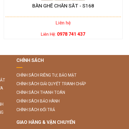
BÀN GHẾ CHÂN SẮT - S168
Liên hệ
0978 741 437
Liên Hệ:
CHÍNH SÁCH
CHÍNH SÁCH RIÊNG TƯ, BẢO MẬT
SẮT
CHÍNH SÁCH GIẢI QUYẾT TRANH CHẤP
ỮA
CHÍNH SÁCH THANH TOÁN
CHÍNH SÁCH BẢO HÀNH
NH
CHÍNH SÁCH ĐỔI TRẢ
NG
GIAO HÀNG & VẬN CHUYỂN