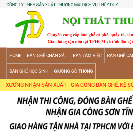
CÔNG TY TNHH SẢN XUẤT THƯƠNG MẠI DỊCH VỤ THÚY DUY.
HOME
BÀN GHẾ CHÂN SẮT
BÀN LÀM VIỆC
BÀN GHẾ CA
BÀN GHẾ HỌC SINH
GIƯỜNG GỖ THÔNG
ẬN SẢN XUẤT - GIA CÔNG BÀN GHẾ, KỆ SỐ LƯỢNG SỈ T