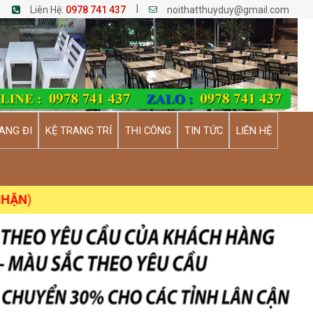
|
Liên Hệ:
0978 741 437
noithatthuyduy@gmail.com
ANG ĐI
KỆ TRANG TRÍ
THI CÔNG
TIN TỨC
LIÊN HỆ