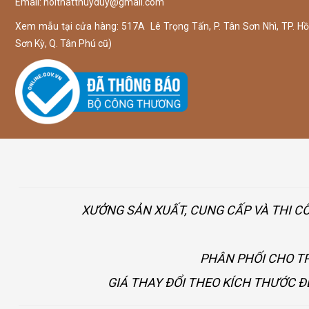
Email:
noithatthuyduy@gmail.com
Xem mẫu tại cửa hàng: 517A Lê Trọng Tấn, P. Tân Sơn Nhì, TP. Hồ 
Sơn Kỳ, Q. Tân Phú cũ)
XƯỞNG SẢN XUẤT, CUNG CẤP VÀ THI C
PHÂN PHỐI CHO TP
GIÁ THAY ĐỔI THEO KÍCH THƯỚC Đ