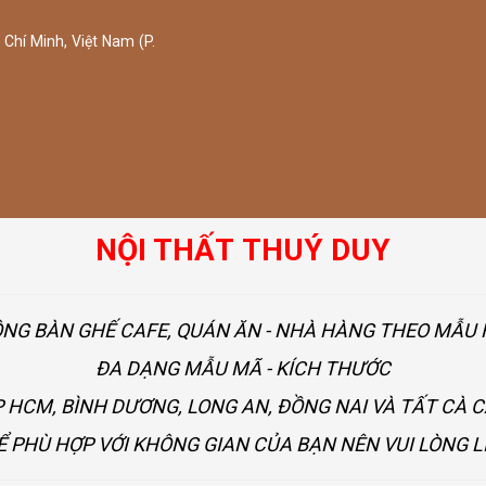
Chí Minh, Việt Nam (P.
NỘI THẤT THUÝ DUY
ÔNG BÀN GHẾ CAFE, QUÁN ĂN - NHÀ HÀNG THEO MẪ
ĐA DẠNG MẪU MÃ - KÍCH THƯỚC
 HCM, BÌNH DƯƠNG, LONG AN, ĐỒNG NAI VÀ TẤT CÀ 
Ể PHÙ HỢP VỚI KHÔNG GIAN CỦA BẠN NÊN VUI LÒNG L