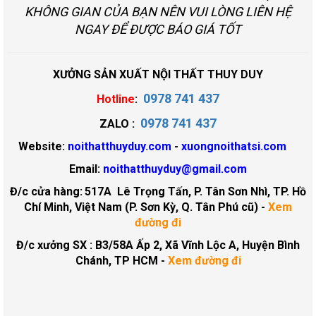
KHÔNG GIAN CỦA BẠN NÊN VUI LÒNG LIÊN HỆ
NGAY ĐỂ ĐƯỢC BÁO GIÁ TỐT
XƯỞNG SẢN XUẤT NỘI THẤT THUY DUY
0978 741 437
Hotline
:
0978 741 437
ZALO :
Website:
noithatthuyduy.com
-
xuongnoithatsi.com
Email:
noithatthuyduy@gmail.com
Đ/c cửa hàng:
517A Lê Trọng Tấn, P. Tân Sơn Nhì, TP. Hồ
Chí Minh, Việt Nam (P. Sơn Kỳ, Q. Tân Phú cũ)
-
Xem
đường đi
Đ/c xưởng SX : B3/58A Ấp 2, Xã Vĩnh Lộc A, Huyện Bình
Chánh, TP HCM -
Xem đường đi