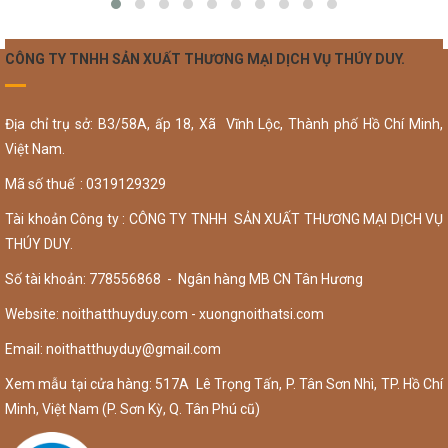
CÔNG TY TNHH SẢN XUẤT THƯƠNG MẠI DỊCH VỤ THÚY DUY.
Địa chỉ trụ sở: B3/58A, ấp 18, Xã Vĩnh Lộc, Thành phố Hồ Chí Minh,
Việt Nam.
Mã số thuế : 0319129329
Tài khoản Công ty : CÔNG TY TNHH SẢN XUẤT THƯƠNG MẠI DỊCH VỤ
THÚY DUY.
Số tài khoản: 778556868 - Ngân hàng MB CN Tân Hương
Website: noithatthuyduy.com - xuongnoithatsi.com
Email:
noithatthuyduy@gmail.com
Xem mẫu tại cửa hàng: 517A Lê Trọng Tấn, P. Tân Sơn Nhì, TP. Hồ Chí
Minh, Việt Nam (P. Sơn Kỳ, Q. Tân Phú cũ)