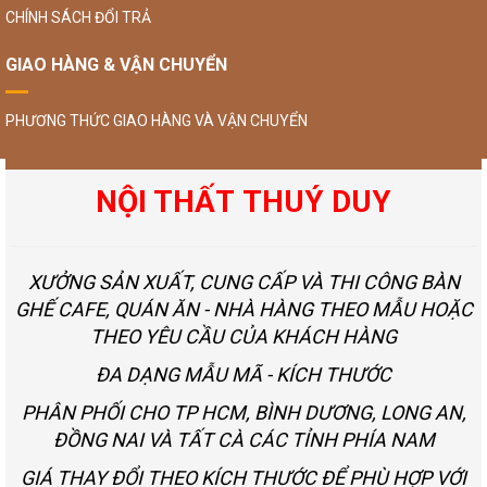
CHÍNH SÁCH ĐỔI TRẢ
GIAO HÀNG & VẬN CHUYỂN
PHƯƠNG THỨC GIAO HÀNG VÀ VẬN CHUYỂN
NỘI THẤT THUÝ DUY
XƯỞNG SẢN XUẤT, CUNG CẤP VÀ THI CÔNG BÀN
GHẾ CAFE, QUÁN ĂN - NHÀ HÀNG THEO MẪU HOẶC
THEO YÊU CẦU CỦA KHÁCH HÀNG
ĐA DẠNG MẪU MÃ - KÍCH THƯỚC
PHÂN PHỐI CHO TP HCM, BÌNH DƯƠNG, LONG AN,
ĐỒNG NAI VÀ TẤT CÀ CÁC TỈNH PHÍA NAM
GIÁ THAY ĐỔI THEO KÍCH THƯỚC ĐỂ PHÙ HỢP VỚI