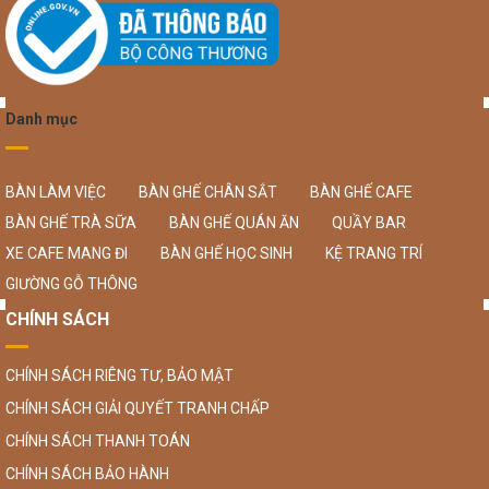
Danh mục
BÀN LÀM VIỆC
BÀN GHẾ CHÂN SẮT
BÀN GHẾ CAFE
BÀN GHẾ TRÀ SỮA
BÀN GHẾ QUÁN ĂN
QUẦY BAR
XE CAFE MANG ĐI
BÀN GHẾ HỌC SINH
KỆ TRANG TRÍ
GIƯỜNG GỖ THÔNG
CHÍNH SÁCH
CHÍNH SÁCH RIÊNG TƯ, BẢO MẬT
CHÍNH SÁCH GIẢI QUYẾT TRANH CHẤP
CHÍNH SÁCH THANH TOÁN
CHÍNH SÁCH BẢO HÀNH