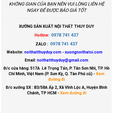
KHÔNG GIAN CỦA BẠN NÊN VUI LÒNG LIÊN HỆ
NGAY ĐỂ ĐƯỢC BÁO GIÁ TỐT
XƯỞNG SẢN XUẤT NỘI THẤT THUY DUY
0978 741 437
Hotline
:
0978 741 437
ZALO :
Website:
noithatthuyduy.com
-
xuongnoithatsi.com
Email:
noithatthuyduy@gmail.com
Đ/c cửa hàng:
517A Lê Trọng Tấn, P. Tân Sơn Nhì, TP. Hồ
Chí Minh, Việt Nam (P. Sơn Kỳ, Q. Tân Phú cũ)
-
Xem
đường đi
Đ/c xưởng SX : B3/58A Ấp 2, Xã Vĩnh Lộc A, Huyện Bình
Chánh, TP HCM -
Xem đường đi