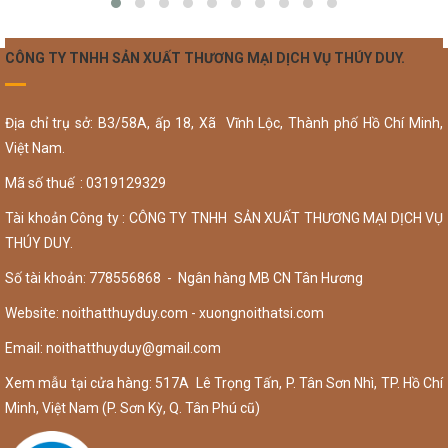
CÔNG TY TNHH SẢN XUẤT THƯƠNG MẠI DỊCH VỤ THÚY DUY.
Địa chỉ trụ sở: B3/58A, ấp 18, Xã Vĩnh Lộc, Thành phố Hồ Chí Minh,
Việt Nam.
Mã số thuế : 0319129329
Tài khoản Công ty : CÔNG TY TNHH SẢN XUẤT THƯƠNG MẠI DỊCH VỤ
THÚY DUY.
Số tài khoản: 778556868 - Ngân hàng MB CN Tân Hương
Website: noithatthuyduy.com - xuongnoithatsi.com
Email:
noithatthuyduy@gmail.com
Xem mẫu tại cửa hàng: 517A Lê Trọng Tấn, P. Tân Sơn Nhì, TP. Hồ Chí
Minh, Việt Nam (P. Sơn Kỳ, Q. Tân Phú cũ)