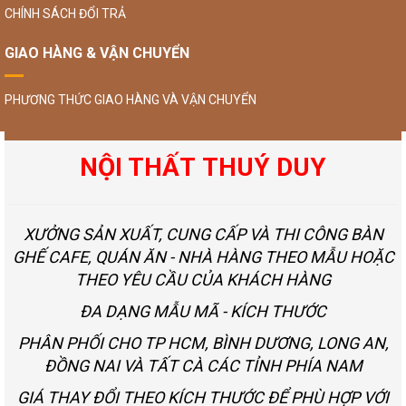
CHÍNH SÁCH ĐỔI TRẢ
GIAO HÀNG & VẬN CHUYỂN
PHƯƠNG THỨC GIAO HÀNG VÀ VẬN CHUYỂN
NỘI THẤT THUÝ DUY
XƯỞNG SẢN XUẤT, CUNG CẤP VÀ THI CÔNG BÀN
GHẾ CAFE, QUÁN ĂN - NHÀ HÀNG THEO MẪU HOẶC
THEO YÊU CẦU CỦA KHÁCH HÀNG
ĐA DẠNG MẪU MÃ - KÍCH THƯỚC
PHÂN PHỐI CHO TP HCM, BÌNH DƯƠNG, LONG AN,
ĐỒNG NAI VÀ TẤT CÀ CÁC TỈNH PHÍA NAM
GIÁ THAY ĐỔI THEO KÍCH THƯỚC ĐỂ PHÙ HỢP VỚI