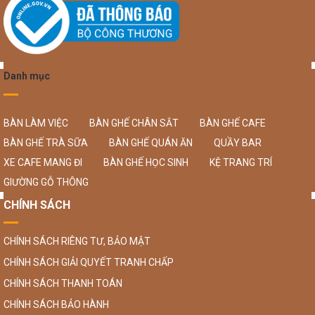
Danh mục
BÀN LÀM VIỆC
BÀN GHẾ CHÂN SẮT
BÀN GHẾ CAFE
BÀN GHẾ TRÀ SỮA
BÀN GHẾ QUÁN ĂN
QUẦY BAR
XE CAFE MANG ĐI
BÀN GHẾ HỌC SINH
KỆ TRANG TRÍ
GIƯỜNG GỖ THÔNG
CHÍNH SÁCH
CHÍNH SÁCH RIÊNG TƯ, BẢO MẬT
CHÍNH SÁCH GIẢI QUYẾT TRANH CHẤP
CHÍNH SÁCH THANH TOÁN
CHÍNH SÁCH BẢO HÀNH