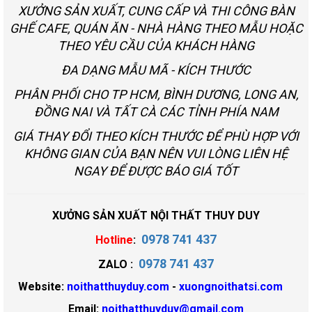
XƯỞNG SẢN XUẤT, CUNG CẤP VÀ THI CÔNG BÀN
GHẾ CAFE, QUÁN ĂN - NHÀ HÀNG THEO MẪU HOẶC
THEO YÊU CẦU CỦA KHÁCH HÀNG
ĐA DẠNG MẪU MÃ - KÍCH THƯỚC
PHÂN PHỐI CHO TP HCM, BÌNH DƯƠNG, LONG AN,
ĐỒNG NAI VÀ TẤT CÀ CÁC TỈNH PHÍA NAM
GIÁ THAY ĐỔI THEO KÍCH THƯỚC ĐỂ PHÙ HỢP VỚI
KHÔNG GIAN CỦA BẠN NÊN VUI LÒNG LIÊN HỆ
NGAY ĐỂ ĐƯỢC BÁO GIÁ TỐT
XƯỞNG SẢN XUẤT NỘI THẤT THUY DUY
0978 741 437
Hotline
:
0978 741 437
ZALO :
Website:
noithatthuyduy.com
-
xuongnoithatsi.com
Email:
noithatthuyduy@gmail.com