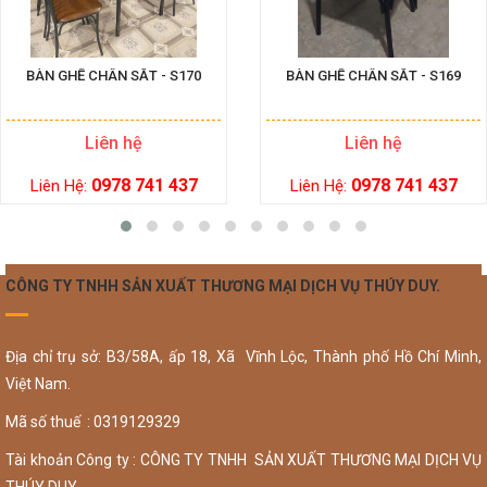
BÀN GHẾ CHÂN SẮT - S170
BÀN GHẾ CHÂN SẮT - S169
Liên hệ
Liên hệ
0978 741 437
0978 741 437
Liên Hệ:
Liên Hệ:
CÔNG TY TNHH SẢN XUẤT THƯƠNG MẠI DỊCH VỤ THÚY DUY.
Địa chỉ trụ sở: B3/58A, ấp 18, Xã Vĩnh Lộc, Thành phố Hồ Chí Minh,
Việt Nam.
Mã số thuế : 0319129329
Tài khoản Công ty : CÔNG TY TNHH SẢN XUẤT THƯƠNG MẠI DỊCH VỤ