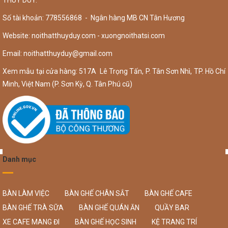
THÚY DUY.
Số tài khoản: 778556868 - Ngân hàng MB CN Tân Hương
Website: noithatthuyduy.com - xuongnoithatsi.com
Email:
noithatthuyduy@gmail.com
Xem mẫu tại cửa hàng: 517A Lê Trọng Tấn, P. Tân Sơn Nhì, TP. Hồ Chí
Minh, Việt Nam (P. Sơn Kỳ, Q. Tân Phú cũ)
Danh mục
BÀN LÀM VIỆC
BÀN GHẾ CHÂN SẮT
BÀN GHẾ CAFE
BÀN GHẾ TRÀ SỮA
BÀN GHẾ QUÁN ĂN
QUẦY BAR
XE CAFE MANG ĐI
BÀN GHẾ HỌC SINH
KỆ TRANG TRÍ