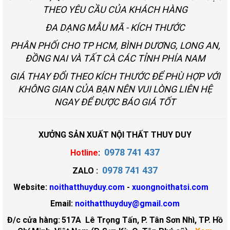
THEO YÊU CẦU CỦA KHÁCH HÀNG
ĐA DẠNG MẪU MÃ - KÍCH THƯỚC
PHÂN PHỐI CHO TP HCM, BÌNH DƯƠNG, LONG AN,
ĐỒNG NAI VÀ TẤT CÀ CÁC TỈNH PHÍA NAM
GIÁ THAY ĐỔI THEO KÍCH THƯỚC ĐỂ PHÙ HỢP VỚI
KHÔNG GIAN CỦA BẠN NÊN VUI LÒNG LIÊN HỆ
NGAY ĐỂ ĐƯỢC BÁO GIÁ TỐT
XƯỞNG SẢN XUẤT NỘI THẤT THUY DUY
0978 741 437
Hotline
:
0978 741 437
ZALO :
Website:
noithatthuyduy.com
-
xuongnoithatsi.com
Email:
noithatthuyduy@gmail.com
Đ/c cửa hàng:
517A Lê Trọng Tấn, P. Tân Sơn Nhì, TP. Hồ