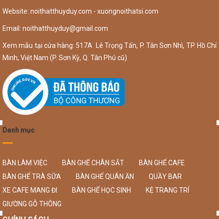
Website: noithatthuyduy.com - xuongnoithatsi.com
Email:
noithatthuyduy@gmail.com
Xem mẫu tại cửa hàng: 517A Lê Trọng Tấn, P. Tân Sơn Nhì, TP. Hồ Chí
Minh, Việt Nam (P. Sơn Kỳ, Q. Tân Phú cũ)
Danh mục
BÀN LÀM VIỆC
BÀN GHẾ CHÂN SẮT
BÀN GHẾ CAFE
BÀN GHẾ TRÀ SỮA
BÀN GHẾ QUÁN ĂN
QUẦY BAR
XE CAFE MANG ĐI
BÀN GHẾ HỌC SINH
KỆ TRANG TRÍ
GIƯỜNG GỖ THÔNG