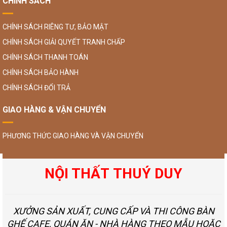
CHÍNH SÁCH
CHÍNH SÁCH RIÊNG TƯ, BẢO MẬT
CHÍNH SÁCH GIẢI QUYẾT TRANH CHẤP
CHÍNH SÁCH THANH TOÁN
CHÍNH SÁCH BẢO HÀNH
CHÍNH SÁCH ĐỔI TRẢ
GIAO HÀNG & VẬN CHUYỂN
PHƯƠNG THỨC GIAO HÀNG VÀ VẬN CHUYỂN
NỘI THẤT THUÝ DUY
XƯỞNG SẢN XUẤT, CUNG CẤP VÀ THI CÔNG BÀN
GHẾ CAFE, QUÁN ĂN - NHÀ HÀNG THEO MẪU HOẶC