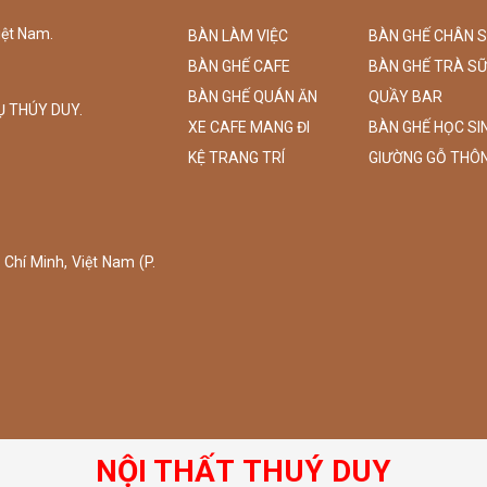
iệt Nam.
BÀN LÀM VIỆC
BÀN GHẾ CHÂN 
BÀN GHẾ CAFE
BÀN GHẾ TRÀ S
BÀN GHẾ QUÁN ĂN
QUẦY BAR
Ụ THÚY DUY.
XE CAFE MANG ĐI
BÀN GHẾ HỌC SI
KỆ TRANG TRÍ
GIƯỜNG GỖ THÔ
Chí Minh, Việt Nam (P.
NỘI THẤT THUÝ DUY