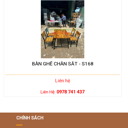
BÀN GHẾ CHÂN SẮT - S168
Liên hệ
0978 741 437
Liên Hệ:
CHÍNH SÁCH