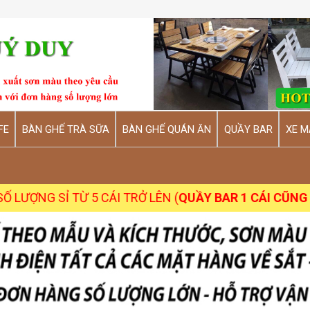
FE
BÀN GHẾ TRÀ SỮA
BÀN GHẾ QUÁN ĂN
QUẦY BAR
XE M
Ỉ TỪ 5 CÁI TRỞ LÊN (
QUẦY BAR 1 CÁI CŨNG NHẬN
)