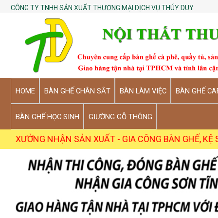
CÔNG TY TNHH SẢN XUẤT THƯƠNG MẠI DỊCH VỤ THÚY DUY.
HOME
BÀN GHẾ CHÂN SẮT
BÀN LÀM VIỆC
BÀN GHẾ CA
BÀN GHẾ HỌC SINH
GIƯỜNG GỖ THÔNG
G NHẬN SẢN XUẤT - GIA CÔNG BÀN GHẾ, KỆ SỐ LƯỢNG S