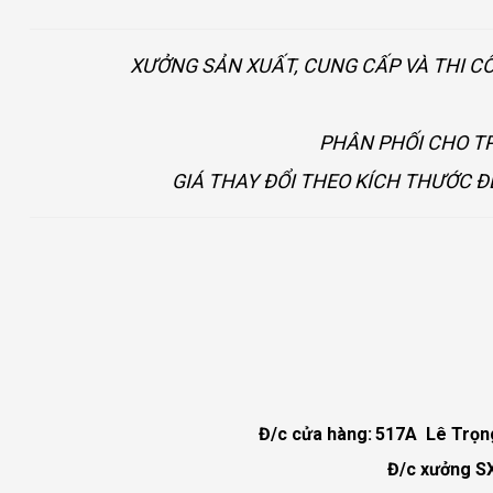
XƯỞNG SẢN XUẤT, CUNG CẤP VÀ THI C
PHÂN PHỐI CHO TP
GIÁ THAY ĐỔI THEO KÍCH THƯỚC Đ
Đ/c cửa hàng:
517A Lê Trọng 
Đ/c xưởng SX