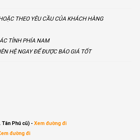
U HOẶC THEO YÊU CẦU CỦA KHÁCH HÀNG
CÁC TỈNH PHÍA NAM
IÊN HỆ NGAY ĐỂ ĐƯỢC BÁO GIÁ TỐT
. Tân Phú cũ)
-
Xem đường đi
Xem đường đi