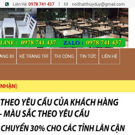
|
Liên Hệ:
0978 741 437
noithatthuyduy@gmail.com
ANG ĐI
KỆ TRANG TRÍ
THI CÔNG
TIN TỨC
LIÊN HỆ