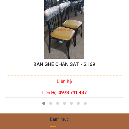
BÀN GHẾ CHÂN SẮT - S169
Liên hệ
0978 741 437
Liên Hệ:
Danh mục