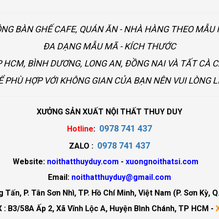
ÔNG BÀN GHẾ CAFE, QUÁN ĂN - NHÀ HÀNG THEO MẪ
ĐA DẠNG MẪU MÃ - KÍCH THƯỚC
 HCM, BÌNH DƯƠNG, LONG AN, ĐỒNG NAI VÀ TẤT CÀ 
Ể PHÙ HỢP VỚI KHÔNG GIAN CỦA BẠN NÊN VUI LÒNG L
XƯỞNG SẢN XUẤT NỘI THẤT THUY DUY
0978 741 437
Hotline
:
0978 741 437
ZALO :
Website:
noithatthuyduy.com
-
xuongnoithatsi.com
Email:
noithatthuyduy@gmail.com
Tấn, P. Tân Sơn Nhì, TP. Hồ Chí Minh, Việt Nam (P. Sơn Kỳ, Q
 : B3/58A Ấp 2, Xã Vĩnh Lộc A, Huyện Bình Chánh, TP HCM -