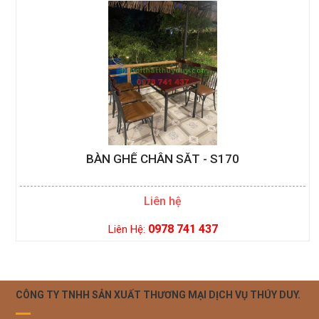
BÀN GHẾ CHÂN SẮT - S170
Liên hệ
0978 741 437
Liên Hệ:
CÔNG TY TNHH SẢN XUẤT THƯƠNG MẠI DỊCH VỤ THÚY DUY.