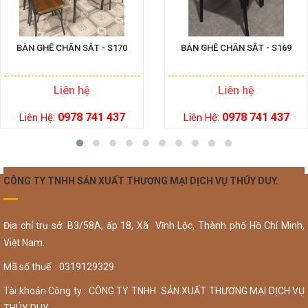
BÀN GHẾ CHÂN SẮT - S170
BÀN GHẾ CHÂN SẮT - S169
Liên hệ
Liên hệ
0978 741 437
0978 741 437
Liên Hệ:
Liên Hệ:
CÔNG TY TNHH SẢN XUẤT THƯƠNG MẠI DỊCH VỤ THÚY DUY.
Địa chỉ trụ sở: B3/58A, ấp 18, Xã Vĩnh Lộc, Thành phố Hồ Chí Minh,
Việt Nam.
Mã số thuế : 0319129329
Tài khoản Công ty : CÔNG TY TNHH SẢN XUẤT THƯƠNG MẠI DỊCH VỤ