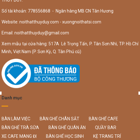
THÚY DUY.
Số tài khoản: 778556868 - Ngân hàng MB CN Tân Hương
Website: noithatthuyduy.com - xuongnoithatsi.com
Email:
noithatthuyduy@gmail.com
Xem mẫu tại cửa hàng: 517A Lê Trọng Tấn, P. Tân Sơn Nhì, TP. Hồ Chí
Minh, Việt Nam (P. Sơn Kỳ, Q. Tân Phú cũ)
Danh mục
BÀN LÀM VIỆC
BÀN GHẾ CHÂN SẮT
BÀN GHẾ CAFE
BÀN GHẾ TRÀ SỮA
BÀN GHẾ QUÁN ĂN
QUẦY BAR
XE CAFE MANG ĐI
BÀN GHẾ HỌC SINH
KỆ TRANG TRÍ