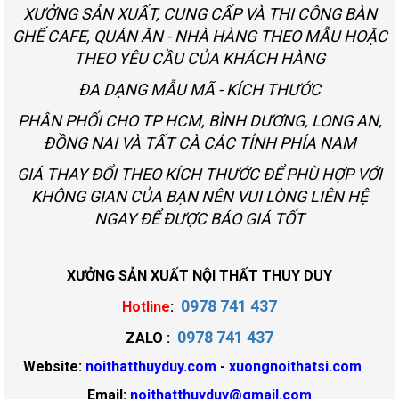
XƯỞNG SẢN XUẤT, CUNG CẤP VÀ THI CÔNG BÀN
GHẾ CAFE, QUÁN ĂN - NHÀ HÀNG THEO MẪU HOẶC
THEO YÊU CẦU CỦA KHÁCH HÀNG
ĐA DẠNG MẪU MÃ - KÍCH THƯỚC
PHÂN PHỐI CHO TP HCM, BÌNH DƯƠNG, LONG AN,
ĐỒNG NAI VÀ TẤT CÀ CÁC TỈNH PHÍA NAM
GIÁ THAY ĐỔI THEO KÍCH THƯỚC ĐỂ PHÙ HỢP VỚI
KHÔNG GIAN CỦA BẠN NÊN VUI LÒNG LIÊN HỆ
NGAY ĐỂ ĐƯỢC BÁO GIÁ TỐT
XƯỞNG SẢN XUẤT NỘI THẤT THUY DUY
0978 741 437
Hotline
:
0978 741 437
ZALO :
Website:
noithatthuyduy.com
-
xuongnoithatsi.com
Email:
noithatthuyduy@gmail.com