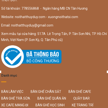
THÚY DUY.
Số tài khoản: 778556868 - Ngân hàng MB CN Tân Hương
Website: noithatthuyduy.com - xuongnoithatsi.com
Email:
noithatthuyduy@gmail.com
Xem mẫu tại cửa hàng: 517A Lê Trọng Tấn, P. Tân Sơn Nhì, TP. Hồ Chí
Minh, Việt Nam (P. Sơn Kỳ, Q. Tân Phú cũ)
Danh mục
BÀN LÀM VIỆC
BÀN GHẾ CHÂN SẮT
BÀN GHẾ CAFE
BÀN GHẾ TRÀ SỮA
BÀN GHẾ QUÁN ĂN
QUẦY BAR
XE CAFE MANG ĐI
BÀN GHẾ HỌC SINH
KỆ TRANG TRÍ