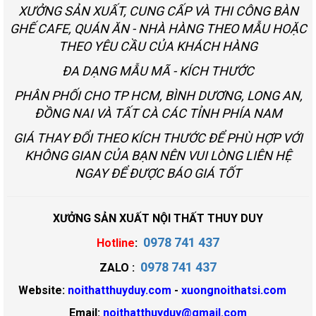
XƯỞNG SẢN XUẤT, CUNG CẤP VÀ THI CÔNG BÀN
GHẾ CAFE, QUÁN ĂN - NHÀ HÀNG THEO MẪU HOẶC
THEO YÊU CẦU CỦA KHÁCH HÀNG
ĐA DẠNG MẪU MÃ - KÍCH THƯỚC
PHÂN PHỐI CHO TP HCM, BÌNH DƯƠNG, LONG AN,
ĐỒNG NAI VÀ TẤT CÀ CÁC TỈNH PHÍA NAM
GIÁ THAY ĐỔI THEO KÍCH THƯỚC ĐỂ PHÙ HỢP VỚI
KHÔNG GIAN CỦA BẠN NÊN VUI LÒNG LIÊN HỆ
NGAY ĐỂ ĐƯỢC BÁO GIÁ TỐT
XƯỞNG SẢN XUẤT NỘI THẤT THUY DUY
0978 741 437
Hotline
:
0978 741 437
ZALO :
Website:
noithatthuyduy.com
-
xuongnoithatsi.com
Email:
noithatthuyduy@gmail.com