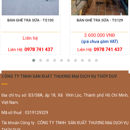
BÀN GHẾ TRÀ SỮA - TS130
BÀN GHẾ TRÀ SỮA - TS129
3.600.000
VNĐ
Liên hệ
0978 741 437
0978 741 437
Liên Hệ:
Liên Hệ:
CÔNG TY TNHH SẢN XUẤT THƯƠNG MẠI DỊCH VỤ THÚY DUY.
Địa chỉ trụ sở: B3/58A, ấp 18, Xã Vĩnh Lộc, Thành phố Hồ Chí Minh,
Việt Nam.
Mã số thuế : 0319129329
Tài khoản Công ty : CÔNG TY TNHH SẢN XUẤT THƯƠNG MẠI DỊCH VỤ