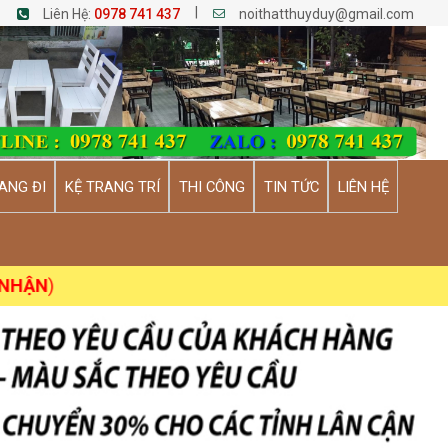
|
Liên Hệ:
0978 741 437
noithatthuyduy@gmail.com
ANG ĐI
KỆ TRANG TRÍ
THI CÔNG
TIN TỨC
LIÊN HỆ