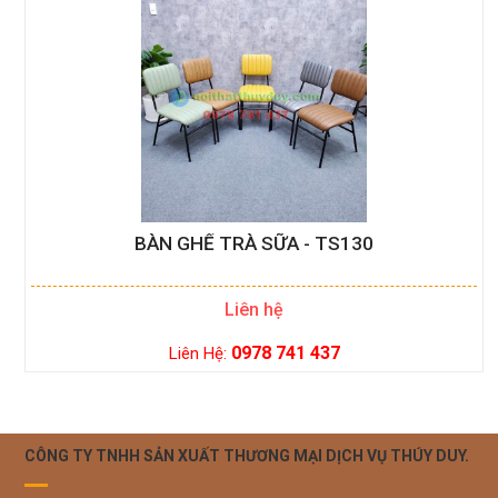
BÀN GHẾ TRÀ SỮA - TS130
Liên hệ
0978 741 437
Liên Hệ:
CÔNG TY TNHH SẢN XUẤT THƯƠNG MẠI DỊCH VỤ THÚY DUY.