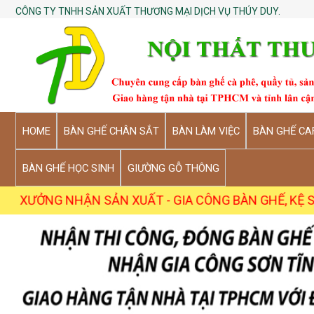
CÔNG TY TNHH SẢN XUẤT THƯƠNG MẠI DỊCH VỤ THÚY DUY.
HOME
BÀN GHẾ CHÂN SẮT
BÀN LÀM VIỆC
BÀN GHẾ CA
BÀN GHẾ HỌC SINH
GIƯỜNG GỖ THÔNG
NHẬN SẢN XUẤT - GIA CÔNG BÀN GHẾ, KỆ SỐ LƯỢNG SỈ