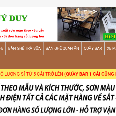
FE
BÀN GHẾ TRÀ SỮA
BÀN GHẾ QUÁN ĂN
QUẦY BAR
XE M
 TỪ 5 CÁI TRỞ LÊN (
QUẦY BAR 1 CÁI CŨNG NHẬN
)