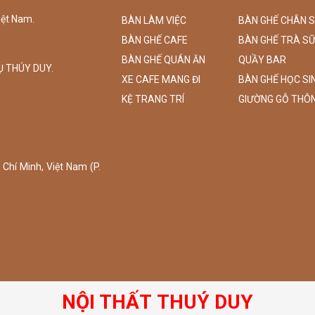
iệt Nam.
BÀN LÀM VIỆC
BÀN GHẾ CHÂN 
BÀN GHẾ CAFE
BÀN GHẾ TRÀ S
BÀN GHẾ QUÁN ĂN
QUẦY BAR
Ụ THÚY DUY.
XE CAFE MANG ĐI
BÀN GHẾ HỌC SI
KỆ TRANG TRÍ
GIƯỜNG GỖ THÔ
Chí Minh, Việt Nam (P.
NỘI THẤT THUÝ DUY