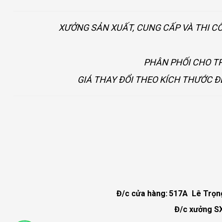
XƯỞNG SẢN XUẤT, CUNG CẤP VÀ THI C
PHÂN PHỐI CHO TP
GIÁ THAY ĐỔI THEO KÍCH THƯỚC Đ
Đ/c cửa hàng:
517A Lê Trọng 
Đ/c xưởng SX