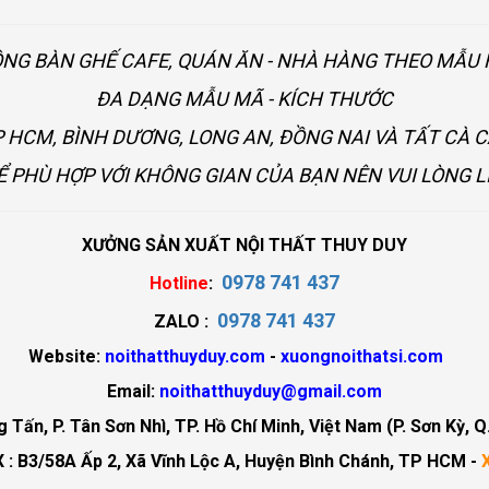
ÔNG BÀN GHẾ CAFE, QUÁN ĂN - NHÀ HÀNG THEO MẪ
ĐA DẠNG MẪU MÃ - KÍCH THƯỚC
 HCM, BÌNH DƯƠNG, LONG AN, ĐỒNG NAI VÀ TẤT CÀ 
Ể PHÙ HỢP VỚI KHÔNG GIAN CỦA BẠN NÊN VUI LÒNG L
XƯỞNG SẢN XUẤT NỘI THẤT THUY DUY
0978 741 437
Hotline
:
0978 741 437
ZALO :
Website:
noithatthuyduy.com
-
xuongnoithatsi.com
Email:
noithatthuyduy@gmail.com
Tấn, P. Tân Sơn Nhì, TP. Hồ Chí Minh, Việt Nam (P. Sơn Kỳ, Q
 : B3/58A Ấp 2, Xã Vĩnh Lộc A, Huyện Bình Chánh, TP HCM -