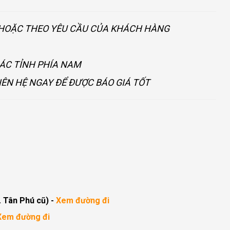
U HOẶC THEO YÊU CẦU CỦA KHÁCH HÀNG
CÁC TỈNH PHÍA NAM
IÊN HỆ NGAY ĐỂ ĐƯỢC BÁO GIÁ TỐT
. Tân Phú cũ)
-
Xem đường đi
Xem đường đi