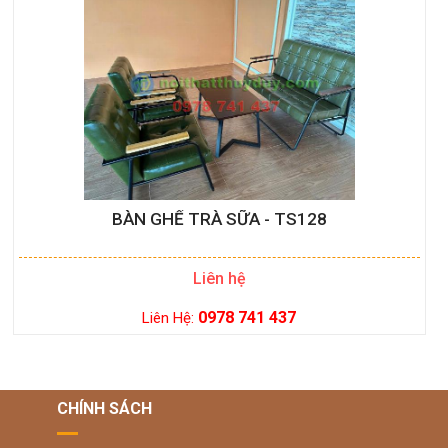
BÀN GHẾ TRÀ SỮA - TS128
Liên hệ
0978 741 437
Liên Hệ:
CHÍNH SÁCH