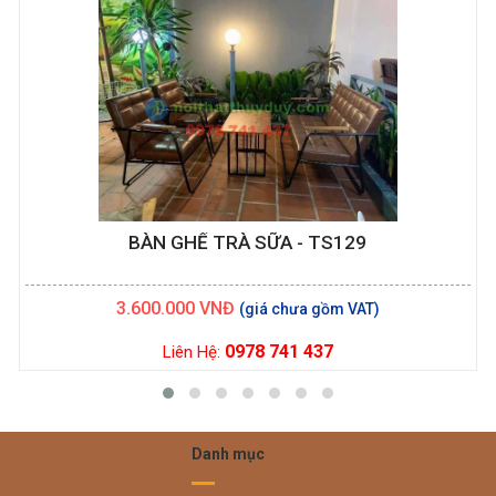
BÀN GHẾ TRÀ SỮA - TS129
3.600.000
VNĐ
0978 741 437
Liên Hệ:
Danh mục