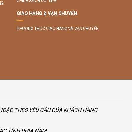
CHÍNH SÁCH ĐỔI TRẢ
NG
GIAO HÀNG & VẬN CHUYỂN
PHƯƠNG THỨC GIAO HÀNG VÀ VẬN CHUYỂN
U HOẶC THEO YÊU CẦU CỦA KHÁCH HÀNG
CÁC TỈNH PHÍA NAM