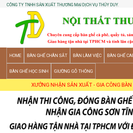
CÔNG TY TNHH SẢN XUẤT THƯƠNG MẠI DỊCH VỤ THÚY DUY.
HOME
BÀN GHẾ CHÂN SẮT
BÀN LÀM VIỆC
BÀN GHẾ CA
BÀN GHẾ HỌC SINH
GIƯỜNG GỖ THÔNG
XƯỞNG NHẬN SẢN XUẤT - GIA CÔNG BÀN GHẾ, K