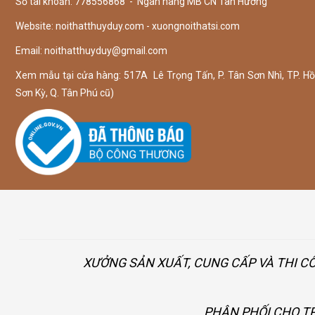
Số tài khoản: 778556868 - Ngân hàng MB CN Tân Hương
Website: noithatthuyduy.com - xuongnoithatsi.com
Email:
noithatthuyduy@gmail.com
Xem mẫu tại cửa hàng: 517A Lê Trọng Tấn, P. Tân Sơn Nhì, TP. Hồ 
Sơn Kỳ, Q. Tân Phú cũ)
XƯỞNG SẢN XUẤT, CUNG CẤP VÀ THI C
PHÂN PHỐI CHO TP