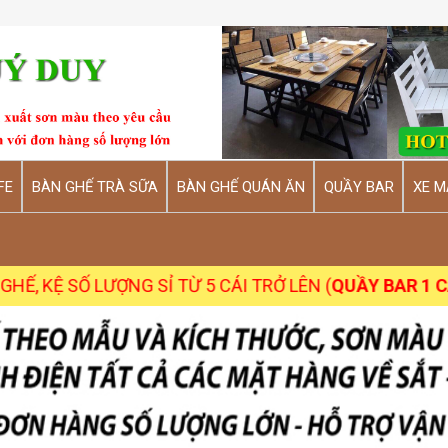
FE
BÀN GHẾ TRÀ SỮA
BÀN GHẾ QUÁN ĂN
QUẦY BAR
XE M
Ệ SỐ LƯỢNG SỈ TỪ 5 CÁI TRỞ LÊN (
QUẦY BAR 1 CÁI C