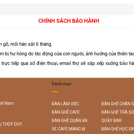
CHÍNH SÁCH BẢO HÀNH
 gỗ, mối hàn sắt 6 tháng.
m bị hư hỏng do tác động của con người, ảnh hưởng của thiên tai,
 trực tiếp qua số điện thoại, email thợ sẽ sắp xếp xuống bảo h
Danh mục
iệt Nam.
BÀN LÀM VIỆC
BÀN GHẾ CHÂN 
BÀN GHẾ CAFE
BÀN GHẾ TRÀ S
BÀN GHẾ QUÁN ĂN
QUẦY BAR
Ụ THÚY DUY.
XE CAFE MANG ĐI
BÀN GHẾ HỌC SI