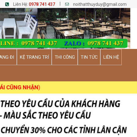
|
Liên Hệ:
0978 741 437
noithatthuyduy@gmail.com
ANG ĐI
KỆ TRANG TRÍ
THI CÔNG
TIN TỨC
LIÊN HỆ
ŨNG NHẬN
)