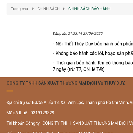
Trang chủ
CHÍNH SÁCH
CHÍNH SÁCH BẢO HÀNH
Đăng lúc 21:33:14 27/06/2020
- Nội Thất Thúy Duy bảo hành sản phẩm
- Không bảo hành các lỗi, hoặc sản phẩ
- Thời gian bảo hành: Khi có thông báo
7 ngày (trừ T7, CN, lễ Tết)
CÔNG TY TNHH SẢN XUẤT THƯƠNG MẠI DỊCH VỤ THÚY DUY.
Địa chỉ trụ sở: B3/58A, ấp 18, Xã Vĩnh Lộc, Thành phố Hồ Chí Minh, V
Mã số thuế : 0319129329
Tài khoản Công ty : CÔNG TY TNHH SẢN XUẤT THƯƠNG MẠI DỊCH V