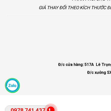
GIÁ THAY ĐỔI THEO KÍCH THƯỚC Đ
Đ/c cửa hàng:
517A Lê Trọng 
Đ/c xưởng SX
0978 741 437