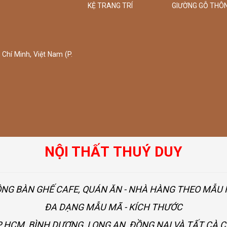
KỆ TRANG TRÍ
GIƯỜNG GỖ THÔ
Chí Minh, Việt Nam (P.
NỘI THẤT THUÝ DUY
ÔNG BÀN GHẾ CAFE, QUÁN ĂN - NHÀ HÀNG THEO MẪ
ĐA DẠNG MẪU MÃ - KÍCH THƯỚC
 HCM, BÌNH DƯƠNG, LONG AN, ĐỒNG NAI VÀ TẤT CÀ 