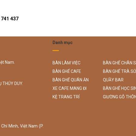
8 741 437
Danh mục
iệt Nam.
BÀN LÀM VIỆC
BÀN GHẾ CHÂN 
BÀN GHẾ CAFE
BÀN GHẾ TRÀ S
BÀN GHẾ QUÁN ĂN
QUẦY BAR
Ụ THÚY DUY.
XE CAFE MANG ĐI
BÀN GHẾ HỌC SI
KỆ TRANG TRÍ
GIƯỜNG GỖ THÔ
Chí Minh, Việt Nam (P.