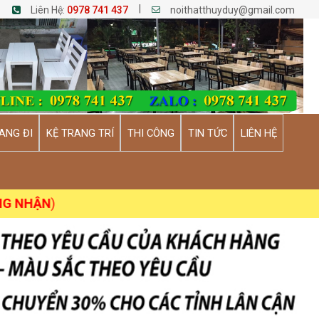
|
Liên Hệ:
0978 741 437
noithatthuyduy@gmail.com
ANG ĐI
KỆ TRANG TRÍ
THI CÔNG
TIN TỨC
LIÊN HỆ
ẬN
)