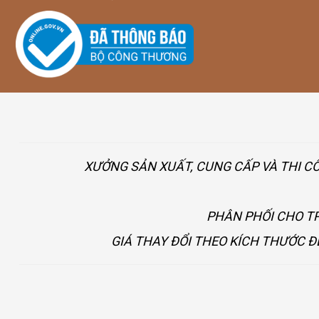
XƯỞNG SẢN XUẤT, CUNG CẤP VÀ THI C
PHÂN PHỐI CHO TP
GIÁ THAY ĐỔI THEO KÍCH THƯỚC Đ