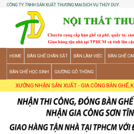
CÔNG TY TNHH SẢN XUẤT THƯƠNG MẠI DỊCH VỤ THÚY DUY.
HOME
BÀN GHẾ CHÂN SẮT
BÀN LÀM VIỆC
BÀN GHẾ CA
BÀN GHẾ HỌC SINH
GIƯỜNG GỖ THÔNG
ƯỞNG NHẬN SẢN XUẤT - GIA CÔNG BÀN GHẾ, KỆ SỐ LƯỢ