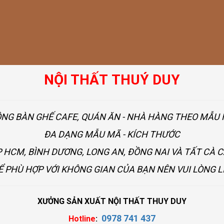
NỘI THẤT THUÝ DUY
ÔNG BÀN GHẾ CAFE, QUÁN ĂN - NHÀ HÀNG THEO MẪ
ĐA DẠNG MẪU MÃ - KÍCH THƯỚC
 HCM, BÌNH DƯƠNG, LONG AN, ĐỒNG NAI VÀ TẤT CÀ 
Ể PHÙ HỢP VỚI KHÔNG GIAN CỦA BẠN NÊN VUI LÒNG L
XƯỞNG SẢN XUẤT NỘI THẤT THUY DUY
0978 741 437
Hotline
: