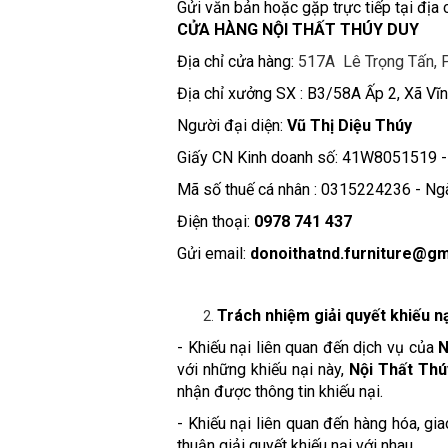
Gửi văn bản hoặc gặp trực tiếp tại địa 
CỬA HÀNG NỘI THẤT THÚY DUY
Địa chỉ cửa hàng:
517A Lê Trọng Tấn, P
Địa chỉ xưởng SX : B3/58A Ấp 2, Xã Vĩ
Người đại diện:
Vũ Thị Diệu Thúy
Giấy CN Kinh doanh số: 41W8051519 -
Mã số thuế cá nhân : 0315224236 - Ngà
Điện thoại:
0978 741 437
Gửi email:
donoithatnd.furniture@gm
Trách nhiệm giải quyết khiếu n
- Khiếu nại liên quan đến dịch vụ của
N
với những khiếu nại này,
Nội Thất Thú
nhận được thông tin khiếu nại.
- Khiếu nại liên quan đến hàng hóa, gi
thuận giải quyết khiếu nại với nhau.