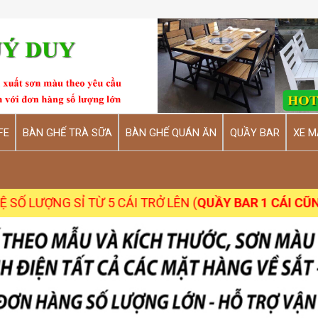
FE
BÀN GHẾ TRÀ SỮA
BÀN GHẾ QUÁN ĂN
QUẦY BAR
XE M
NG SỈ TỪ 5 CÁI TRỞ LÊN (
QUẦY BAR 1 CÁI CŨNG NH