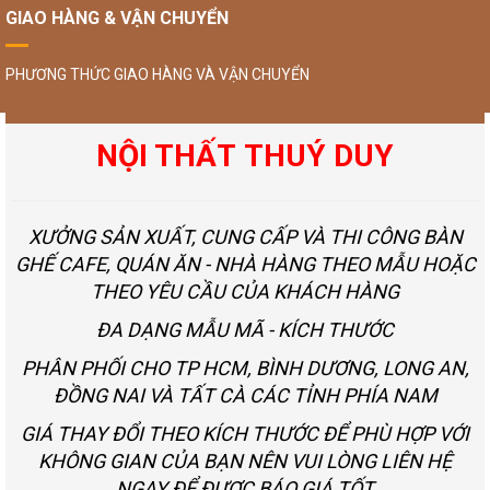
GIAO HÀNG & VẬN CHUYỂN
PHƯƠNG THỨC GIAO HÀNG VÀ VẬN CHUYỂN
NỘI THẤT THUÝ DUY
XƯỞNG SẢN XUẤT, CUNG CẤP VÀ THI CÔNG BÀN
GHẾ CAFE, QUÁN ĂN - NHÀ HÀNG THEO MẪU HOẶC
THEO YÊU CẦU CỦA KHÁCH HÀNG
ĐA DẠNG MẪU MÃ - KÍCH THƯỚC
PHÂN PHỐI CHO TP HCM, BÌNH DƯƠNG, LONG AN,
ĐỒNG NAI VÀ TẤT CÀ CÁC TỈNH PHÍA NAM
GIÁ THAY ĐỔI THEO KÍCH THƯỚC ĐỂ PHÙ HỢP VỚI
KHÔNG GIAN CỦA BẠN NÊN VUI LÒNG LIÊN HỆ
NGAY ĐỂ ĐƯỢC BÁO GIÁ TỐT