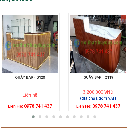
QUẦY BAR - Q120
QUẦY BAR - Q119
3.200.000
VNĐ
Liên hệ
0978 741 437
0978 741 437
Liên Hệ:
Liên Hệ: