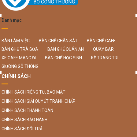
Danh mục
BÀN LÀM VIỆC
BÀN GHẾ CHÂN SẮT
BÀN GHẾ CAFE
BÀN GHẾ TRÀ SỮA
BÀN GHẾ QUÁN ĂN
QUẦY BAR
XE CAFE MANG ĐI
BÀN GHẾ HỌC SINH
KỆ TRANG TRÍ
GIƯỜNG GỖ THÔNG
CHÍNH SÁCH
CHÍNH SÁCH RIÊNG TƯ, BẢO MẬT
CHÍNH SÁCH GIẢI QUYẾT TRANH CHẤP
CHÍNH SÁCH THANH TOÁN
CHÍNH SÁCH BẢO HÀNH
CHÍNH SÁCH ĐỔI TRẢ