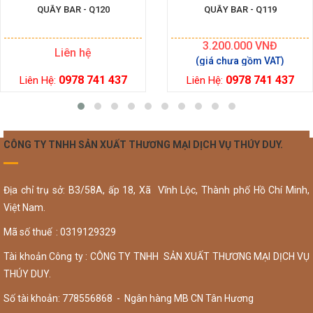
QUẦY BAR - Q120
QUẦY BAR - Q119
3.200.000
VNĐ
Liên hệ
0978 741 437
0978 741 437
Liên Hệ:
Liên Hệ:
CÔNG TY TNHH SẢN XUẤT THƯƠNG MẠI DỊCH VỤ THÚY DUY.
Địa chỉ trụ sở: B3/58A, ấp 18, Xã Vĩnh Lộc, Thành phố Hồ Chí Minh,
Việt Nam.
Mã số thuế : 0319129329
Tài khoản Công ty : CÔNG TY TNHH SẢN XUẤT THƯƠNG MẠI DỊCH VỤ
THÚY DUY.
Số tài khoản: 778556868 - Ngân hàng MB CN Tân Hương