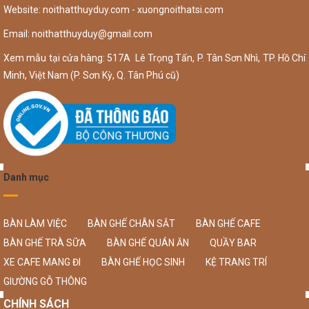
Website: noithatthuyduy.com - xuongnoithatsi.com
Email:
noithatthuyduy@gmail.com
Xem mẫu tại cửa hàng: 517A Lê Trọng Tấn, P. Tân Sơn Nhì, TP. Hồ Chí
Minh, Việt Nam (P. Sơn Kỳ, Q. Tân Phú cũ)
Danh mục
BÀN LÀM VIỆC
BÀN GHẾ CHÂN SẮT
BÀN GHẾ CAFE
BÀN GHẾ TRÀ SỮA
BÀN GHẾ QUÁN ĂN
QUẦY BAR
XE CAFE MANG ĐI
BÀN GHẾ HỌC SINH
KỆ TRANG TRÍ
GIƯỜNG GỖ THÔNG
CHÍNH SÁCH