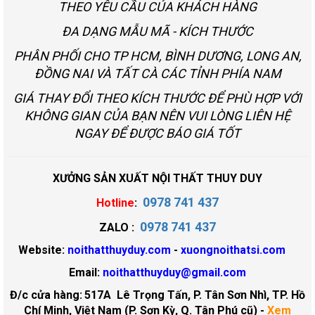
THEO YÊU CẦU CỦA KHÁCH HÀNG
ĐA DẠNG MẪU MÃ - KÍCH THƯỚC
PHÂN PHỐI CHO TP HCM, BÌNH DƯƠNG, LONG AN,
ĐỒNG NAI VÀ TẤT CÀ CÁC TỈNH PHÍA NAM
GIÁ THAY ĐỔI THEO KÍCH THƯỚC ĐỂ PHÙ HỢP VỚI
KHÔNG GIAN CỦA BẠN NÊN VUI LÒNG LIÊN HỆ
NGAY ĐỂ ĐƯỢC BÁO GIÁ TỐT
XƯỞNG SẢN XUẤT NỘI THẤT THUY DUY
0978 741 437
Hotline
:
0978 741 437
ZALO :
Website:
noithatthuyduy.com
-
xuongnoithatsi.com
Email:
noithatthuyduy@gmail.com
Đ/c cửa hàng:
517A Lê Trọng Tấn, P. Tân Sơn Nhì, TP. Hồ
Chí Minh, Việt Nam (P. Sơn Kỳ, Q. Tân Phú cũ)
-
Xem