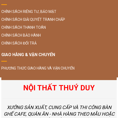
CHÍNH SÁCH RIÊNG TƯ, BẢO MẬT
CHÍNH SÁCH GIẢI QUYẾT TRANH CHẤP
CHÍNH SÁCH THANH TOÁN
CHÍNH SÁCH BẢO HÀNH
CHÍNH SÁCH ĐỔI TRẢ
GIAO HÀNG & VẬN CHUYỂN
PHƯƠNG THỨC GIAO HÀNG VÀ VẬN CHUYỂN
NỘI THẤT THUÝ DUY
XƯỞNG SẢN XUẤT, CUNG CẤP VÀ THI CÔNG BÀN
GHẾ CAFE, QUÁN ĂN - NHÀ HÀNG THEO MẪU HOẶC