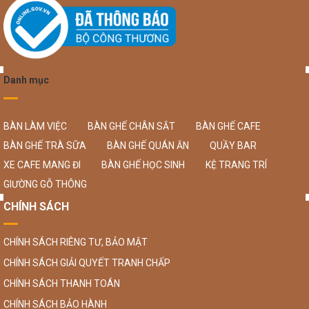
Danh mục
BÀN LÀM VIỆC
BÀN GHẾ CHÂN SẮT
BÀN GHẾ CAFE
BÀN GHẾ TRÀ SỮA
BÀN GHẾ QUÁN ĂN
QUẦY BAR
XE CAFE MANG ĐI
BÀN GHẾ HỌC SINH
KỆ TRANG TRÍ
GIƯỜNG GỖ THÔNG
CHÍNH SÁCH
CHÍNH SÁCH RIÊNG TƯ, BẢO MẬT
CHÍNH SÁCH GIẢI QUYẾT TRANH CHẤP
CHÍNH SÁCH THANH TOÁN
CHÍNH SÁCH BẢO HÀNH