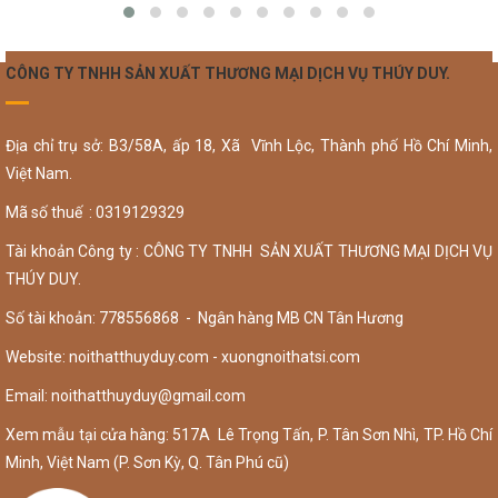
CÔNG TY TNHH SẢN XUẤT THƯƠNG MẠI DỊCH VỤ THÚY DUY.
Địa chỉ trụ sở: B3/58A, ấp 18, Xã Vĩnh Lộc, Thành phố Hồ Chí Minh,
Việt Nam.
Mã số thuế : 0319129329
Tài khoản Công ty : CÔNG TY TNHH SẢN XUẤT THƯƠNG MẠI DỊCH VỤ
THÚY DUY.
Số tài khoản: 778556868 - Ngân hàng MB CN Tân Hương
Website: noithatthuyduy.com - xuongnoithatsi.com
Email:
noithatthuyduy@gmail.com
Xem mẫu tại cửa hàng: 517A Lê Trọng Tấn, P. Tân Sơn Nhì, TP. Hồ Chí
Minh, Việt Nam (P. Sơn Kỳ, Q. Tân Phú cũ)