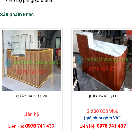
- Hỗ trợ phí giao ở tỉnh
Sản phẩm khác
QUẦY BAR - Q120
QUẦY BAR - Q119
3.200.000
VNĐ
Liên hệ
0978 741 437
0978 741 437
Liên Hệ:
Liên Hệ: