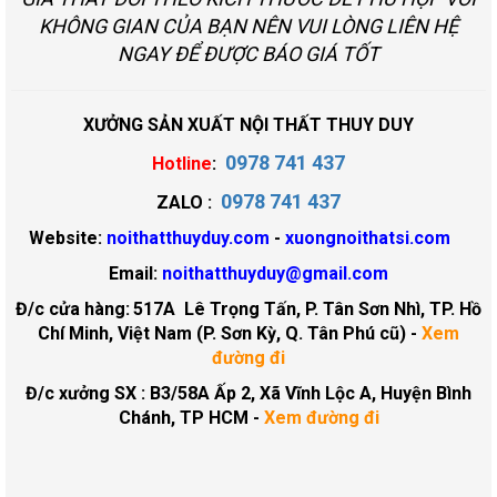
KHÔNG GIAN CỦA BẠN NÊN VUI LÒNG LIÊN HỆ
NGAY ĐỂ ĐƯỢC BÁO GIÁ TỐT
XƯỞNG SẢN XUẤT NỘI THẤT THUY DUY
0978 741 437
Hotline
:
0978 741 437
ZALO :
Website:
noithatthuyduy.com
-
xuongnoithatsi.com
Email:
noithatthuyduy@gmail.com
Đ/c cửa hàng:
517A Lê Trọng Tấn, P. Tân Sơn Nhì, TP. Hồ
Chí Minh, Việt Nam (P. Sơn Kỳ, Q. Tân Phú cũ)
-
Xem
đường đi
Đ/c xưởng SX : B3/58A Ấp 2, Xã Vĩnh Lộc A, Huyện Bình
Chánh, TP HCM -
Xem đường đi