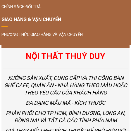
CHÍNH SÁCH ĐỔI TRẢ
GIAO HÀNG & VẬN CHUYỂN
PHƯƠNG THỨC GIAO HÀNG VÀ VẬN CHUYỂN
NỘI THẤT THUÝ DUY
XƯỞNG SẢN XUẤT, CUNG CẤP VÀ THI CÔNG BÀN
GHẾ CAFE, QUÁN ĂN - NHÀ HÀNG THEO MẪU HOẶC
THEO YÊU CẦU CỦA KHÁCH HÀNG
ĐA DẠNG MẪU MÃ - KÍCH THƯỚC
PHÂN PHỐI CHO TP HCM, BÌNH DƯƠNG, LONG AN,
ĐỒNG NAI VÀ TẤT CÀ CÁC TỈNH PHÍA NAM
GIÁ THAY ĐỔI THEO KÍCH THƯỚC ĐỂ PHÙ HỢP VỚI