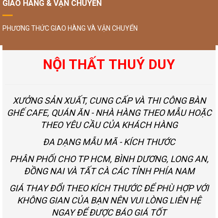
GIAO HÀNG & VẬN CHUYỂN
PHƯƠNG THỨC GIAO HÀNG VÀ VẬN CHUYỂN
NỘI THẤT THUÝ DUY
XƯỞNG SẢN XUẤT, CUNG CẤP VÀ THI CÔNG BÀN
GHẾ CAFE, QUÁN ĂN - NHÀ HÀNG THEO MẪU HOẶC
THEO YÊU CẦU CỦA KHÁCH HÀNG
ĐA DẠNG MẪU MÃ - KÍCH THƯỚC
PHÂN PHỐI CHO TP HCM, BÌNH DƯƠNG, LONG AN,
ĐỒNG NAI VÀ TẤT CÀ CÁC TỈNH PHÍA NAM
GIÁ THAY ĐỔI THEO KÍCH THƯỚC ĐỂ PHÙ HỢP VỚI
KHÔNG GIAN CỦA BẠN NÊN VUI LÒNG LIÊN HỆ
NGAY ĐỂ ĐƯỢC BÁO GIÁ TỐT