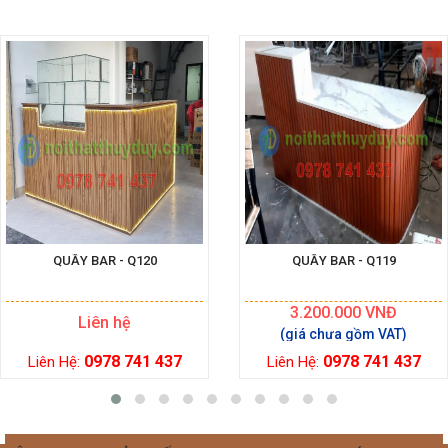
QUẦY BAR - Q120
QUẦY BAR - Q119
3.200.000
VNĐ
Liên hệ
0978 741 437
0978 741 437
Liên Hệ:
Liên Hệ: