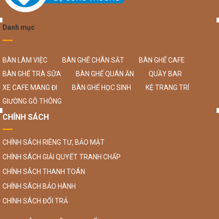
Danh mục
BÀN LÀM VIỆC
BÀN GHẾ CHÂN SẮT
BÀN GHẾ CAFE
BÀN GHẾ TRÀ SỮA
BÀN GHẾ QUÁN ĂN
QUẦY BAR
XE CAFE MANG ĐI
BÀN GHẾ HỌC SINH
KỆ TRANG TRÍ
GIƯỜNG GỖ THÔNG
CHÍNH SÁCH
CHÍNH SÁCH RIÊNG TƯ, BẢO MẬT
CHÍNH SÁCH GIẢI QUYẾT TRANH CHẤP
CHÍNH SÁCH THANH TOÁN
CHÍNH SÁCH BẢO HÀNH
CHÍNH SÁCH ĐỔI TRẢ