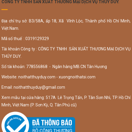
CÔNG TY TNHH SẢN XUẤT THƯƠNG MẠI DỊCH VỤ THÚY DUY.
Địa chỉ trụ sở: B3/58A, ấp 18, Xã Vĩnh Lộc, Thành phố Hồ Chí Minh,
Việt Nam.
Mã số thuế : 0319129329
Tài khoản Công ty : CÔNG TY TNHH SẢN XUẤT THƯƠNG MẠI DỊCH VỤ
THÚY DUY.
Số tài khoản: 778556868 - Ngân hàng MB CN Tân Hương
Website: noithatthuyduy.com - xuongnoithatsi.com
Email:
noithatthuyduy@gmail.com
Xem mẫu tại cửa hàng: 517A Lê Trọng Tấn, P. Tân Sơn Nhì, TP. Hồ Chí
Minh, Việt Nam (P. Sơn Kỳ, Q. Tân Phú cũ)