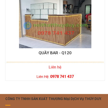
QUẦY BAR - Q120
Liên hệ
0978 741 437
Liên Hệ:
CÔNG TY TNHH SẢN XUẤT THƯƠNG MẠI DỊCH VỤ THÚY DUY.