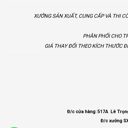
XƯỞNG SẢN XUẤT, CUNG CẤP VÀ THI C
PHÂN PHỐI CHO TP
GIÁ THAY ĐỔI THEO KÍCH THƯỚC Đ
Đ/c cửa hàng:
517A Lê Trọng 
Đ/c xưởng SX