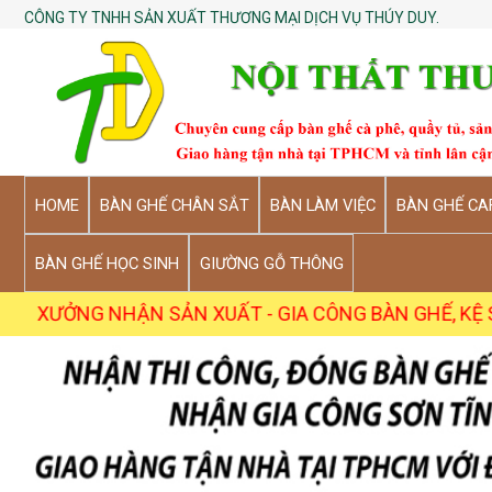
CÔNG TY TNHH SẢN XUẤT THƯƠNG MẠI DỊCH VỤ THÚY DUY.
HOME
BÀN GHẾ CHÂN SẮT
BÀN LÀM VIỆC
BÀN GHẾ CA
BÀN GHẾ HỌC SINH
GIƯỜNG GỖ THÔNG
NHẬN SẢN XUẤT - GIA CÔNG BÀN GHẾ, KỆ SỐ LƯỢNG SỈ