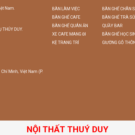
iệt Nam.
BÀN LÀM VIỆC
BÀN GHẾ CHÂN 
BÀN GHẾ CAFE
BÀN GHẾ TRÀ S
BÀN GHẾ QUÁN ĂN
QUẦY BAR
Ụ THÚY DUY.
XE CAFE MANG ĐI
BÀN GHẾ HỌC SI
KỆ TRANG TRÍ
GIƯỜNG GỖ THÔ
Chí Minh, Việt Nam (P.
NỘI THẤT THUÝ DUY