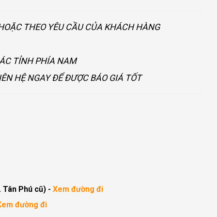
U HOẶC THEO YÊU CẦU CỦA KHÁCH HÀNG
CÁC TỈNH PHÍA NAM
IÊN HỆ NGAY ĐỂ ĐƯỢC BÁO GIÁ TỐT
. Tân Phú cũ)
-
Xem đường đi
Xem đường đi