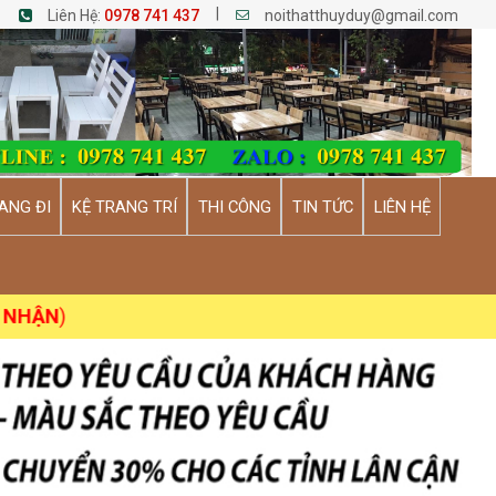
|
Liên Hệ:
0978 741 437
noithatthuyduy@gmail.com
ANG ĐI
KỆ TRANG TRÍ
THI CÔNG
TIN TỨC
LIÊN HỆ