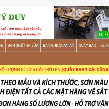
FE
BÀN GHẾ TRÀ SỮA
BÀN GHẾ QUÁN ĂN
QUẦY BAR
XE M
 TỪ 5 CÁI TRỞ LÊN (
QUẦY BAR 1 CÁI CŨNG NHẬN
)