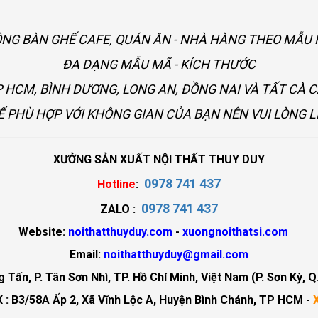
ÔNG BÀN GHẾ CAFE, QUÁN ĂN - NHÀ HÀNG THEO MẪ
ĐA DẠNG MẪU MÃ - KÍCH THƯỚC
 HCM, BÌNH DƯƠNG, LONG AN, ĐỒNG NAI VÀ TẤT CÀ 
Ể PHÙ HỢP VỚI KHÔNG GIAN CỦA BẠN NÊN VUI LÒNG L
XƯỞNG SẢN XUẤT NỘI THẤT THUY DUY
0978 741 437
Hotline
:
0978 741 437
ZALO :
Website:
noithatthuyduy.com
-
xuongnoithatsi.com
Email:
noithatthuyduy@gmail.com
Tấn, P. Tân Sơn Nhì, TP. Hồ Chí Minh, Việt Nam (P. Sơn Kỳ, Q
 : B3/58A Ấp 2, Xã Vĩnh Lộc A, Huyện Bình Chánh, TP HCM -