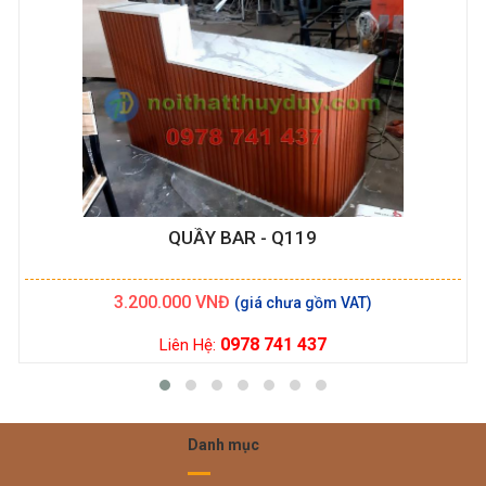
QUẦY BAR - Q119
3.200.000
VNĐ
0978 741 437
Liên Hệ:
Danh mục