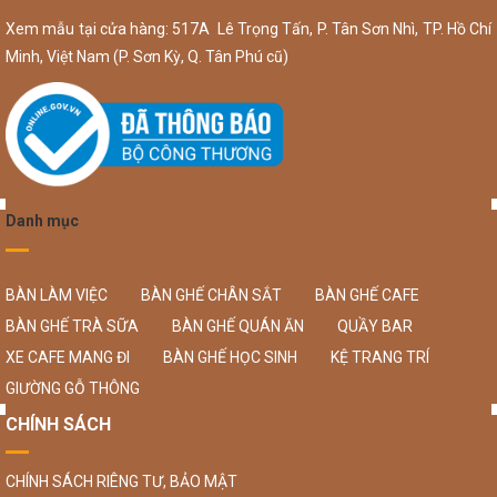
Xem mẫu tại cửa hàng: 517A Lê Trọng Tấn, P. Tân Sơn Nhì, TP. Hồ Chí
Minh, Việt Nam (P. Sơn Kỳ, Q. Tân Phú cũ)
Danh mục
BÀN LÀM VIỆC
BÀN GHẾ CHÂN SẮT
BÀN GHẾ CAFE
BÀN GHẾ TRÀ SỮA
BÀN GHẾ QUÁN ĂN
QUẦY BAR
XE CAFE MANG ĐI
BÀN GHẾ HỌC SINH
KỆ TRANG TRÍ
GIƯỜNG GỖ THÔNG
CHÍNH SÁCH
CHÍNH SÁCH RIÊNG TƯ, BẢO MẬT