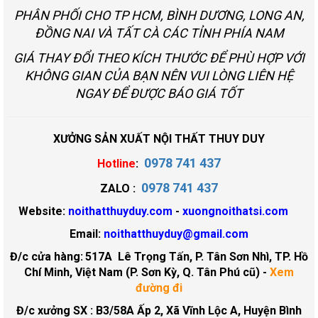
PHÂN PHỐI CHO TP HCM, BÌNH DƯƠNG, LONG AN,
ĐỒNG NAI VÀ TẤT CÀ CÁC TỈNH PHÍA NAM
GIÁ THAY ĐỔI THEO KÍCH THƯỚC ĐỂ PHÙ HỢP VỚI
KHÔNG GIAN CỦA BẠN NÊN VUI LÒNG LIÊN HỆ
NGAY ĐỂ ĐƯỢC BÁO GIÁ TỐT
XƯỞNG SẢN XUẤT NỘI THẤT THUY DUY
0978 741 437
Hotline
:
0978 741 437
ZALO :
Website:
noithatthuyduy.com
-
xuongnoithatsi.com
Email:
noithatthuyduy@gmail.com
Đ/c cửa hàng:
517A Lê Trọng Tấn, P. Tân Sơn Nhì, TP. Hồ
Chí Minh, Việt Nam (P. Sơn Kỳ, Q. Tân Phú cũ)
-
Xem
đường đi
Đ/c xưởng SX : B3/58A Ấp 2, Xã Vĩnh Lộc A, Huyện Bình