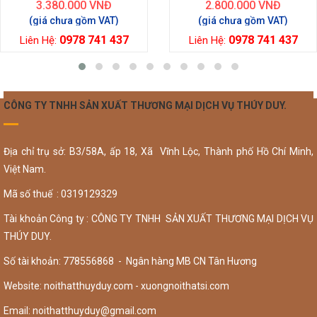
3.380.000
VNĐ
2.800.000
VNĐ
0978 741 437
0978 741 437
Liên Hệ:
Liên Hệ:
CÔNG TY TNHH SẢN XUẤT THƯƠNG MẠI DỊCH VỤ THÚY DUY.
Địa chỉ trụ sở: B3/58A, ấp 18, Xã Vĩnh Lộc, Thành phố Hồ Chí Minh,
Việt Nam.
Mã số thuế : 0319129329
Tài khoản Công ty : CÔNG TY TNHH SẢN XUẤT THƯƠNG MẠI DỊCH VỤ
THÚY DUY.
Số tài khoản: 778556868 - Ngân hàng MB CN Tân Hương
Website: noithatthuyduy.com - xuongnoithatsi.com
Email:
noithatthuyduy@gmail.com