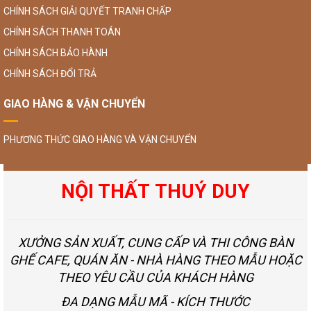
CHÍNH SÁCH GIẢI QUYẾT TRANH CHẤP
CHÍNH SÁCH THANH TOÁN
CHÍNH SÁCH BẢO HÀNH
CHÍNH SÁCH ĐỔI TRẢ
GIAO HÀNG & VẬN CHUYỂN
PHƯƠNG THỨC GIAO HÀNG VÀ VẬN CHUYỂN
NỘI THẤT THUÝ DUY
XƯỞNG SẢN XUẤT, CUNG CẤP VÀ THI CÔNG BÀN
GHẾ CAFE, QUÁN ĂN - NHÀ HÀNG THEO MẪU HOẶC
THEO YÊU CẦU CỦA KHÁCH HÀNG
ĐA DẠNG MẪU MÃ - KÍCH THƯỚC