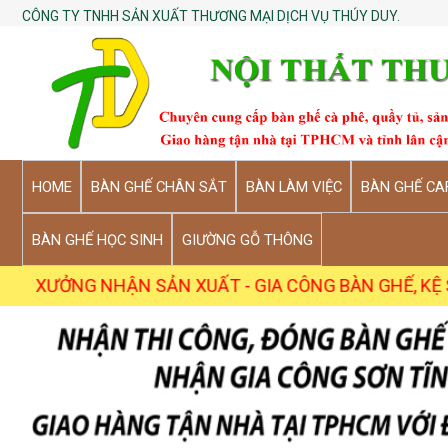
CÔNG TY TNHH SẢN XUẤT THƯƠNG MẠI DỊCH VỤ THÚY DUY.
HOME
BÀN GHẾ CHÂN SẮT
BÀN LÀM VIỆC
BÀN GHẾ CA
BÀN GHẾ HỌC SINH
GIƯỜNG GỖ THÔNG
 NHẬN SẢN XUẤT - GIA CÔNG BÀN GHẾ, KỆ SỐ LƯỢNG SỈ