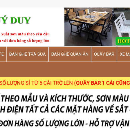
FE
BÀN GHẾ TRÀ SỮA
BÀN GHẾ QUÁN ĂN
QUẦY BAR
XE M
 TỪ 5 CÁI TRỞ LÊN (
QUẦY BAR 1 CÁI CŨNG NHẬN
)