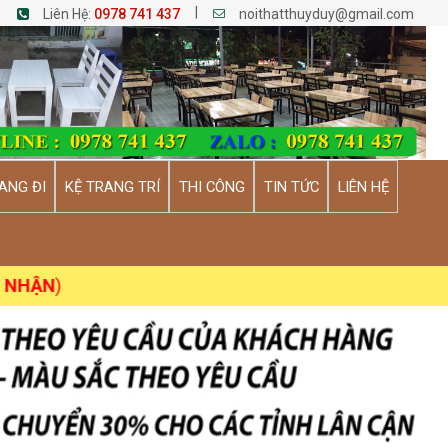
|
Liên Hệ:
0978 741 437
noithatthuyduy@gmail.com
ANG ĐI
KỆ TRANG TRÍ
THI CÔNG
TIN TỨC
LIÊN HỆ