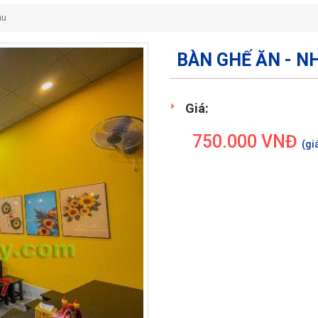
ậu
BÀN GHẾ ĂN - NH
Giá:
750.000
VNĐ