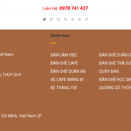
0978 741 437
Liên Hệ:
Danh mục
iệt Nam.
BÀN LÀM VIỆC
BÀN GHẾ CHÂN 
BÀN GHẾ CAFE
BÀN GHẾ TRÀ S
BÀN GHẾ QUÁN ĂN
QUẦY BAR
Ụ THÚY DUY.
XE CAFE MANG ĐI
BÀN GHẾ HỌC SI
KỆ TRANG TRÍ
GIƯỜNG GỖ THÔ
Chí Minh, Việt Nam (P.