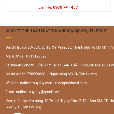
0978 741 437
Liên Hệ:
CÔNG TY TNHH SẢN XUẤT THƯƠNG MẠI DỊCH VỤ THÚY DUY.
Địa chỉ trụ sở: B3/58A, ấp 18, Xã Vĩnh Lộc, Thành phố Hồ Chí Minh, V
Mã số thuế : 0319129329
Tài khoản Công ty : CÔNG TY TNHH SẢN XUẤT THƯƠNG MẠI DỊCH V
Số tài khoản: 778556868 - Ngân hàng MB CN Tân Hương
Website: noithatthuyduy.com - xuongnoithatsi.com
Email:
noithatthuyduy@gmail.com
Xem mẫu tại cửa hàng: 517A Lê Trọng Tấn, P. Tân Sơn Nhì, TP. Hồ 
Sơn Kỳ, Q. Tân Phú cũ)