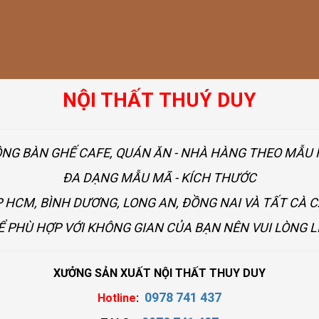
NỘI THẤT THUÝ DUY
ÔNG BÀN GHẾ CAFE, QUÁN ĂN - NHÀ HÀNG THEO MẪ
ĐA DẠNG MẪU MÃ - KÍCH THƯỚC
 HCM, BÌNH DƯƠNG, LONG AN, ĐỒNG NAI VÀ TẤT CÀ 
Ể PHÙ HỢP VỚI KHÔNG GIAN CỦA BẠN NÊN VUI LÒNG L
XƯỞNG SẢN XUẤT NỘI THẤT THUY DUY
0978 741 437
Hotline
: