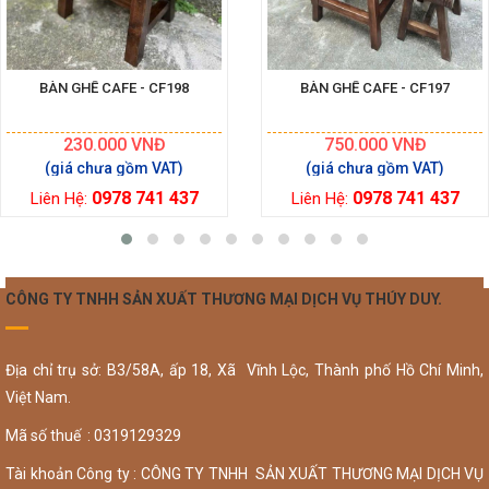
BÀN GHẾ CAFE - CF198
BÀN GHẾ CAFE - CF197
230.000
VNĐ
750.000
VNĐ
0978 741 437
0978 741 437
Liên Hệ:
Liên Hệ:
CÔNG TY TNHH SẢN XUẤT THƯƠNG MẠI DỊCH VỤ THÚY DUY.
Địa chỉ trụ sở: B3/58A, ấp 18, Xã Vĩnh Lộc, Thành phố Hồ Chí Minh,
Việt Nam.
Mã số thuế : 0319129329
Tài khoản Công ty : CÔNG TY TNHH SẢN XUẤT THƯƠNG MẠI DỊCH VỤ