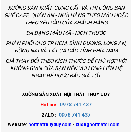
XƯỞNG SẢN XUẤT, CUNG CẤP VÀ THI CÔNG BÀN
GHẾ CAFE, QUÁN ĂN - NHÀ HÀNG THEO MẪU HOẶC
THEO YÊU CẦU CỦA KHÁCH HÀNG
ĐA DẠNG MẪU MÃ - KÍCH THƯỚC
PHÂN PHỐI CHO TP HCM, BÌNH DƯƠNG, LONG AN,
ĐỒNG NAI VÀ TẤT CÀ CÁC TỈNH PHÍA NAM
GIÁ THAY ĐỔI THEO KÍCH THƯỚC ĐỂ PHÙ HỢP VỚI
KHÔNG GIAN CỦA BẠN NÊN VUI LÒNG LIÊN HỆ
NGAY ĐỂ ĐƯỢC BÁO GIÁ TỐT
XƯỞNG SẢN XUẤT NỘI THẤT THUY DUY
0978 741 437
Hotline
:
0978 741 437
ZALO :
Website:
noithatthuyduy.com
-
xuongnoithatsi.com