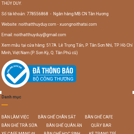
THÚY DUY.
Số tài khoản: 778556868 - Ngân hàng MB CN Tân Hương
Website: noithatthuyduy.com - xuongnoithatsi.com
Email:
noithatthuyduy@gmail.com
Xem mẫu tại cửa hàng: 517A Lê Trọng Tấn, P. Tân Sơn Nhì, TP. Hồ Chí
Minh, Việt Nam (P. Sơn Kỳ, Q. Tân Phú cũ)
Danh mục
BÀN LÀM VIỆC
BÀN GHẾ CHÂN SẮT
BÀN GHẾ CAFE
BÀN GHẾ TRÀ SỮA
BÀN GHẾ QUÁN ĂN
QUẦY BAR
XE CAFE MANG ĐI
BÀN GHẾ HỌC SINH
KỆ TRANG TRÍ