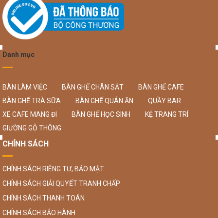
Danh mục
BÀN LÀM VIỆC
BÀN GHẾ CHÂN SẮT
BÀN GHẾ CAFE
BÀN GHẾ TRÀ SỮA
BÀN GHẾ QUÁN ĂN
QUẦY BAR
XE CAFE MANG ĐI
BÀN GHẾ HỌC SINH
KỆ TRANG TRÍ
GIƯỜNG GỖ THÔNG
CHÍNH SÁCH
CHÍNH SÁCH RIÊNG TƯ, BẢO MẬT
CHÍNH SÁCH GIẢI QUYẾT TRANH CHẤP
CHÍNH SÁCH THANH TOÁN
CHÍNH SÁCH BẢO HÀNH