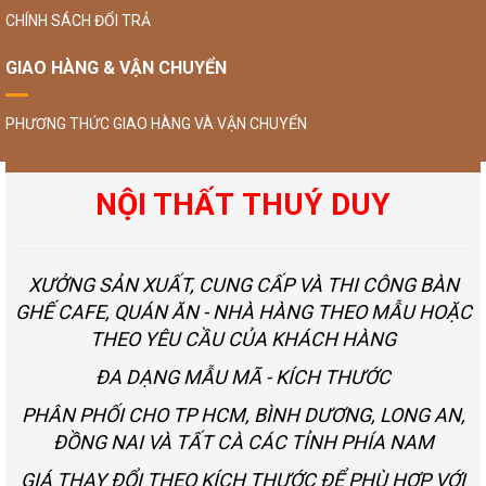
CHÍNH SÁCH ĐỔI TRẢ
GIAO HÀNG & VẬN CHUYỂN
PHƯƠNG THỨC GIAO HÀNG VÀ VẬN CHUYỂN
NỘI THẤT THUÝ DUY
XƯỞNG SẢN XUẤT, CUNG CẤP VÀ THI CÔNG BÀN
GHẾ CAFE, QUÁN ĂN - NHÀ HÀNG THEO MẪU HOẶC
THEO YÊU CẦU CỦA KHÁCH HÀNG
ĐA DẠNG MẪU MÃ - KÍCH THƯỚC
PHÂN PHỐI CHO TP HCM, BÌNH DƯƠNG, LONG AN,
ĐỒNG NAI VÀ TẤT CÀ CÁC TỈNH PHÍA NAM
GIÁ THAY ĐỔI THEO KÍCH THƯỚC ĐỂ PHÙ HỢP VỚI