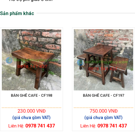
Sản phẩm khác
BÀN GHẾ CAFE - CF198
BÀN GHẾ CAFE - CF197
230.000
VNĐ
750.000
VNĐ
0978 741 437
0978 741 437
Liên Hệ:
Liên Hệ: