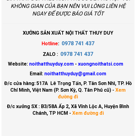
KHÔNG GIAN CỦA BẠN NÊN VUI LÒNG LIÊN HỆ
NGAY ĐỂ ĐƯỢC BÁO GIÁ TỐT
XƯỞNG SẢN XUẤT NỘI THẤT THUY DUY
0978 741 437
Hotline
:
0978 741 437
ZALO :
Website:
noithatthuyduy.com
-
xuongnoithatsi.com
Email:
noithatthuyduy@gmail.com
Đ/c cửa hàng:
517A Lê Trọng Tấn, P. Tân Sơn Nhì, TP. Hồ
Chí Minh, Việt Nam (P. Sơn Kỳ, Q. Tân Phú cũ)
-
Xem
đường đi
Đ/c xưởng SX : B3/58A Ấp 2, Xã Vĩnh Lộc A, Huyện Bình
Chánh, TP HCM -
Xem đường đi