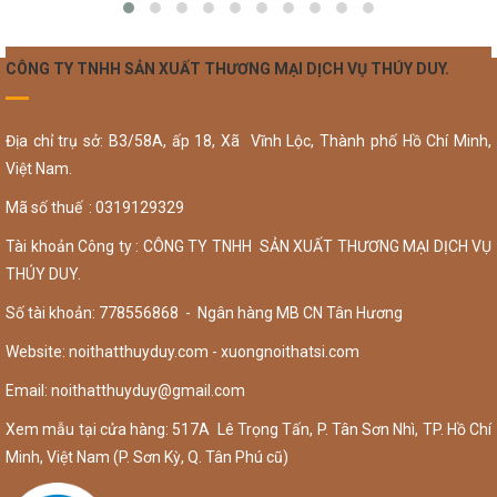
CÔNG TY TNHH SẢN XUẤT THƯƠNG MẠI DỊCH VỤ THÚY DUY.
Địa chỉ trụ sở: B3/58A, ấp 18, Xã Vĩnh Lộc, Thành phố Hồ Chí Minh,
Việt Nam.
Mã số thuế : 0319129329
Tài khoản Công ty : CÔNG TY TNHH SẢN XUẤT THƯƠNG MẠI DỊCH VỤ
THÚY DUY.
Số tài khoản: 778556868 - Ngân hàng MB CN Tân Hương
Website: noithatthuyduy.com - xuongnoithatsi.com
Email:
noithatthuyduy@gmail.com
Xem mẫu tại cửa hàng: 517A Lê Trọng Tấn, P. Tân Sơn Nhì, TP. Hồ Chí
Minh, Việt Nam (P. Sơn Kỳ, Q. Tân Phú cũ)