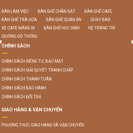
BÀN LÀM VIỆC
BÀN GHẾ CHÂN SẮT
BÀN GHẾ CAFE
BÀN GHẾ TRÀ SỮA
BÀN GHẾ QUÁN ĂN
QUẦY BAR
XE CAFE MANG ĐI
BÀN GHẾ HỌC SINH
KỆ TRANG TRÍ
GIƯỜNG GỖ THÔNG
CHÍNH SÁCH
CHÍNH SÁCH RIÊNG TƯ, BẢO MẬT
CHÍNH SÁCH GIẢI QUYẾT TRANH CHẤP
CHÍNH SÁCH THANH TOÁN
CHÍNH SÁCH BẢO HÀNH
CHÍNH SÁCH ĐỔI TRẢ
GIAO HÀNG & VẬN CHUYỂN
PHƯƠNG THỨC GIAO HÀNG VÀ VẬN CHUYỂN