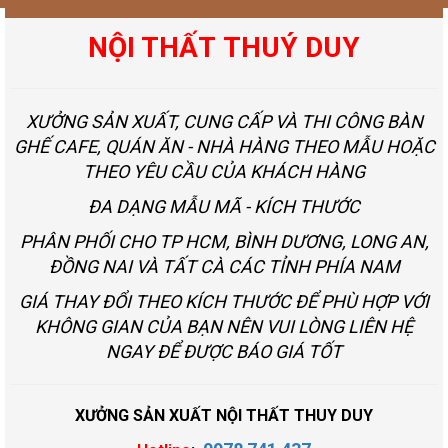
NỘI THẤT THUÝ DUY
XƯỞNG SẢN XUẤT, CUNG CẤP VÀ THI CÔNG BÀN
GHẾ CAFE, QUÁN ĂN - NHÀ HÀNG THEO MẪU HOẶC
THEO YÊU CẦU CỦA KHÁCH HÀNG
ĐA DẠNG MẪU MÃ - KÍCH THƯỚC
PHÂN PHỐI CHO TP HCM, BÌNH DƯƠNG, LONG AN,
ĐỒNG NAI VÀ TẤT CÀ CÁC TỈNH PHÍA NAM
GIÁ THAY ĐỔI THEO KÍCH THƯỚC ĐỂ PHÙ HỢP VỚI
KHÔNG GIAN CỦA BẠN NÊN VUI LÒNG LIÊN HỆ
NGAY ĐỂ ĐƯỢC BÁO GIÁ TỐT
XƯỞNG SẢN XUẤT NỘI THẤT THUY DUY