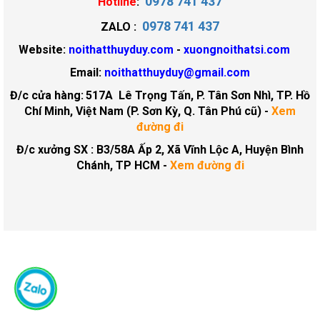
0978 741 437
Hotline
:
0978 741 437
ZALO :
Website:
noithatthuyduy.com
-
xuongnoithatsi.com
Email:
noithatthuyduy@gmail.com
Đ/c cửa hàng:
517A Lê Trọng Tấn, P. Tân Sơn Nhì, TP. Hồ
Chí Minh, Việt Nam (P. Sơn Kỳ, Q. Tân Phú cũ)
-
Xem
đường đi
Đ/c xưởng SX : B3/58A Ấp 2, Xã Vĩnh Lộc A, Huyện Bình
Chánh, TP HCM -
Xem đường đi