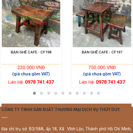
BÀN GHẾ CAFE - CF198
BÀN GHẾ CAFE - CF197
230.000
VNĐ
750.000
VNĐ
0978 741 437
0978 741 437
Liên Hệ:
Liên Hệ:
CÔNG TY TNHH SẢN XUẤT THƯƠNG MẠI DỊCH VỤ THÚY DUY.
Địa chỉ trụ sở: B3/58A, ấp 18, Xã Vĩnh Lộc, Thành phố Hồ Chí Minh,