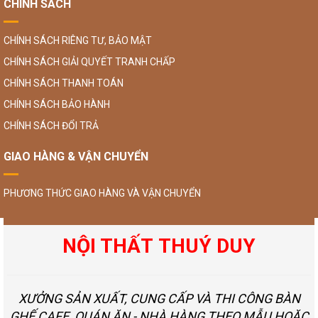
CHÍNH SÁCH
CHÍNH SÁCH RIÊNG TƯ, BẢO MẬT
CHÍNH SÁCH GIẢI QUYẾT TRANH CHẤP
CHÍNH SÁCH THANH TOÁN
CHÍNH SÁCH BẢO HÀNH
CHÍNH SÁCH ĐỔI TRẢ
GIAO HÀNG & VẬN CHUYỂN
PHƯƠNG THỨC GIAO HÀNG VÀ VẬN CHUYỂN
NỘI THẤT THUÝ DUY
XƯỞNG SẢN XUẤT, CUNG CẤP VÀ THI CÔNG BÀN
GHẾ CAFE, QUÁN ĂN - NHÀ HÀNG THEO MẪU HOẶC