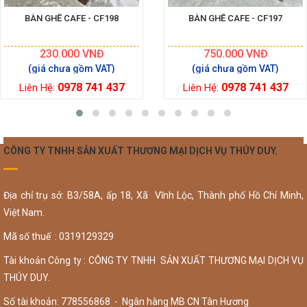
BÀN GHẾ CAFE - CF198
BÀN GHẾ CAFE - CF197
230.000
VNĐ
750.000
VNĐ
0978 741 437
0978 741 437
Liên Hệ:
Liên Hệ:
CÔNG TY TNHH SẢN XUẤT THƯƠNG MẠI DỊCH VỤ THÚY DUY.
Địa chỉ trụ sở: B3/58A, ấp 18, Xã Vĩnh Lộc, Thành phố Hồ Chí Minh,
Việt Nam.
Mã số thuế : 0319129329
Tài khoản Công ty : CÔNG TY TNHH SẢN XUẤT THƯƠNG MẠI DỊCH VỤ
THÚY DUY.
Số tài khoản: 778556868 - Ngân hàng MB CN Tân Hương