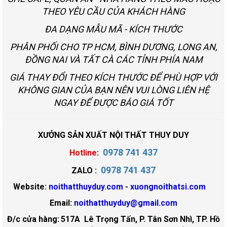
THEO YÊU CẦU CỦA KHÁCH HÀNG
ĐA DẠNG MẪU MÃ - KÍCH THƯỚC
PHÂN PHỐI CHO TP HCM, BÌNH DƯƠNG, LONG AN,
ĐỒNG NAI VÀ TẤT CÀ CÁC TỈNH PHÍA NAM
GIÁ THAY ĐỔI THEO KÍCH THƯỚC ĐỂ PHÙ HỢP VỚI
KHÔNG GIAN CỦA BẠN NÊN VUI LÒNG LIÊN HỆ
NGAY ĐỂ ĐƯỢC BÁO GIÁ TỐT
XƯỞNG SẢN XUẤT NỘI THẤT THUY DUY
0978 741 437
Hotline
:
0978 741 437
ZALO :
Website:
noithatthuyduy.com
-
xuongnoithatsi.com
Email:
noithatthuyduy@gmail.com
Đ/c cửa hàng:
517A Lê Trọng Tấn, P. Tân Sơn Nhì, TP. Hồ