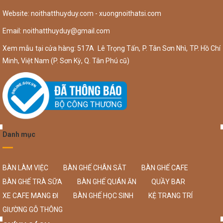
Website: noithatthuyduy.com - xuongnoithatsi.com
Email:
noithatthuyduy@gmail.com
Xem mẫu tại cửa hàng: 517A Lê Trọng Tấn, P. Tân Sơn Nhì, TP. Hồ Chí
Minh, Việt Nam (P. Sơn Kỳ, Q. Tân Phú cũ)
Danh mục
BÀN LÀM VIỆC
BÀN GHẾ CHÂN SẮT
BÀN GHẾ CAFE
BÀN GHẾ TRÀ SỮA
BÀN GHẾ QUÁN ĂN
QUẦY BAR
XE CAFE MANG ĐI
BÀN GHẾ HỌC SINH
KỆ TRANG TRÍ
GIƯỜNG GỖ THÔNG