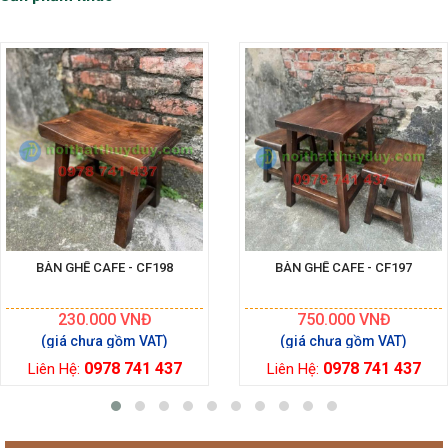
BÀN GHẾ CAFE - CF198
BÀN GHẾ CAFE - CF197
230.000
VNĐ
750.000
VNĐ
0978 741 437
0978 741 437
Liên Hệ:
Liên Hệ: