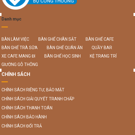
Danh mục
BÀN LÀM VIỆC
BÀN GHẾ CHÂN SẮT
BÀN GHẾ CAFE
BÀN GHẾ TRÀ SỮA
BÀN GHẾ QUÁN ĂN
QUẦY BAR
XE CAFE MANG ĐI
BÀN GHẾ HỌC SINH
KỆ TRANG TRÍ
GIƯỜNG GỖ THÔNG
CHÍNH SÁCH
CHÍNH SÁCH RIÊNG TƯ, BẢO MẬT
CHÍNH SÁCH GIẢI QUYẾT TRANH CHẤP
CHÍNH SÁCH THANH TOÁN
CHÍNH SÁCH BẢO HÀNH
CHÍNH SÁCH ĐỔI TRẢ