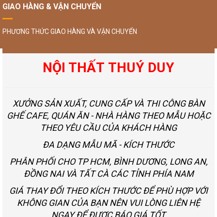
GIAO HÀNG & VẬN CHUYỂN
PHƯƠNG THỨC GIAO HÀNG VÀ VẬN CHUYỂN
NỘI THẤT THUÝ DUY
XƯỞNG SẢN XUẤT, CUNG CẤP VÀ THI CÔNG BÀN
GHẾ CAFE, QUÁN ĂN - NHÀ HÀNG THEO MẪU HOẶC
THEO YÊU CẦU CỦA KHÁCH HÀNG
ĐA DẠNG MẪU MÃ - KÍCH THƯỚC
PHÂN PHỐI CHO TP HCM, BÌNH DƯƠNG, LONG AN,
ĐỒNG NAI VÀ TẤT CÀ CÁC TỈNH PHÍA NAM
GIÁ THAY ĐỔI THEO KÍCH THƯỚC ĐỂ PHÙ HỢP VỚI
KHÔNG GIAN CỦA BẠN NÊN VUI LÒNG LIÊN HỆ
NGAY ĐỂ ĐƯỢC BÁO GIÁ TỐT