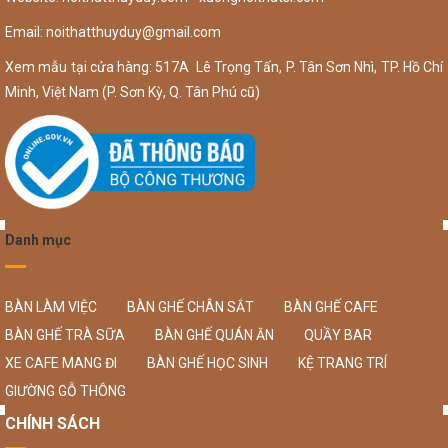
Email:
noithatthuyduy@gmail.com
Xem mẫu tại cửa hàng: 517A Lê Trọng Tấn, P. Tân Sơn Nhì, TP. Hồ Chí
Minh, Việt Nam (P. Sơn Kỳ, Q. Tân Phú cũ)
Danh mục
BÀN LÀM VIỆC
BÀN GHẾ CHÂN SẮT
BÀN GHẾ CAFE
BÀN GHẾ TRÀ SỮA
BÀN GHẾ QUÁN ĂN
QUẦY BAR
XE CAFE MANG ĐI
BÀN GHẾ HỌC SINH
KỆ TRANG TRÍ
GIƯỜNG GỖ THÔNG
CHÍNH SÁCH