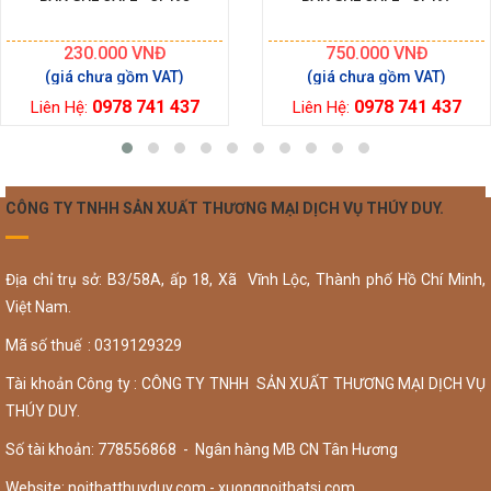
230.000
VNĐ
750.000
VNĐ
0978 741 437
0978 741 437
Liên Hệ:
Liên Hệ:
CÔNG TY TNHH SẢN XUẤT THƯƠNG MẠI DỊCH VỤ THÚY DUY.
Địa chỉ trụ sở: B3/58A, ấp 18, Xã Vĩnh Lộc, Thành phố Hồ Chí Minh,
Việt Nam.
Mã số thuế : 0319129329
Tài khoản Công ty : CÔNG TY TNHH SẢN XUẤT THƯƠNG MẠI DỊCH VỤ
THÚY DUY.
Số tài khoản: 778556868 - Ngân hàng MB CN Tân Hương
Website: noithatthuyduy.com - xuongnoithatsi.com