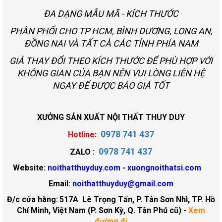
ĐA DẠNG MẪU MÃ - KÍCH THƯỚC
PHÂN PHỐI CHO TP HCM, BÌNH DƯƠNG, LONG AN,
ĐỒNG NAI VÀ TẤT CÀ CÁC TỈNH PHÍA NAM
GIÁ THAY ĐỔI THEO KÍCH THƯỚC ĐỂ PHÙ HỢP VỚI
KHÔNG GIAN CỦA BẠN NÊN VUI LÒNG LIÊN HỆ
NGAY ĐỂ ĐƯỢC BÁO GIÁ TỐT
XƯỞNG SẢN XUẤT NỘI THẤT THUY DUY
0978 741 437
Hotline
:
0978 741 437
ZALO :
Website:
noithatthuyduy.com
-
xuongnoithatsi.com
Email:
noithatthuyduy@gmail.com
Đ/c cửa hàng:
517A Lê Trọng Tấn, P. Tân Sơn Nhì, TP. Hồ
Chí Minh, Việt Nam (P. Sơn Kỳ, Q. Tân Phú cũ)
-
Xem
đường đi