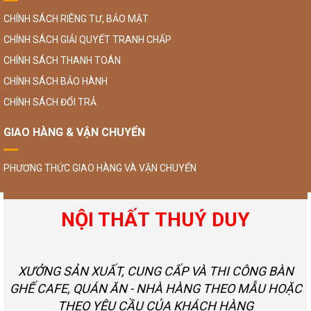
CHÍNH SÁCH RIÊNG TƯ, BẢO MẬT
CHÍNH SÁCH GIẢI QUYẾT TRANH CHẤP
CHÍNH SÁCH THANH TOÁN
CHÍNH SÁCH BẢO HÀNH
CHÍNH SÁCH ĐỔI TRẢ
GIAO HÀNG & VẬN CHUYỂN
PHƯƠNG THỨC GIAO HÀNG VÀ VẬN CHUYỂN
NỘI THẤT THUÝ DUY
XƯỞNG SẢN XUẤT, CUNG CẤP VÀ THI CÔNG BÀN
GHẾ CAFE, QUÁN ĂN - NHÀ HÀNG THEO MẪU HOẶC
THEO YÊU CẦU CỦA KHÁCH HÀNG