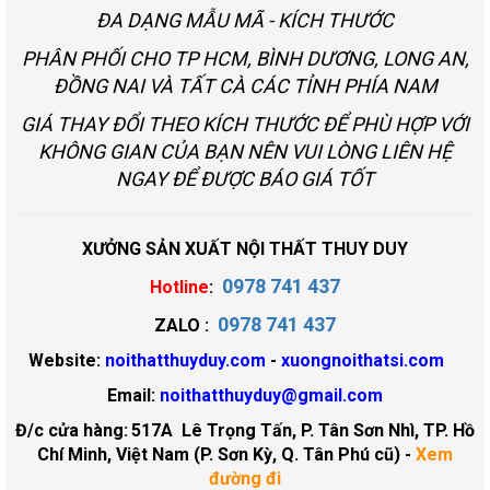
ĐA DẠNG MẪU MÃ - KÍCH THƯỚC
PHÂN PHỐI CHO TP HCM, BÌNH DƯƠNG, LONG AN,
ĐỒNG NAI VÀ TẤT CÀ CÁC TỈNH PHÍA NAM
GIÁ THAY ĐỔI THEO KÍCH THƯỚC ĐỂ PHÙ HỢP VỚI
KHÔNG GIAN CỦA BẠN NÊN VUI LÒNG LIÊN HỆ
NGAY ĐỂ ĐƯỢC BÁO GIÁ TỐT
XƯỞNG SẢN XUẤT NỘI THẤT THUY DUY
0978 741 437
Hotline
:
0978 741 437
ZALO :
Website:
noithatthuyduy.com
-
xuongnoithatsi.com
Email:
noithatthuyduy@gmail.com
Đ/c cửa hàng:
517A Lê Trọng Tấn, P. Tân Sơn Nhì, TP. Hồ
Chí Minh, Việt Nam (P. Sơn Kỳ, Q. Tân Phú cũ)
-
Xem
đường đi