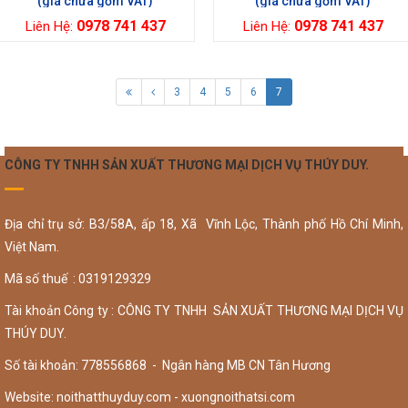
0978 741 437
0978 741 437
Liên Hệ:
Liên Hệ:
3
4
5
6
7
CÔNG TY TNHH SẢN XUẤT THƯƠNG MẠI DỊCH VỤ THÚY DUY.
Địa chỉ trụ sở: B3/58A, ấp 18, Xã Vĩnh Lộc, Thành phố Hồ Chí Minh,
Việt Nam.
Mã số thuế : 0319129329
Tài khoản Công ty : CÔNG TY TNHH SẢN XUẤT THƯƠNG MẠI DỊCH VỤ
THÚY DUY.
Số tài khoản: 778556868 - Ngân hàng MB CN Tân Hương
Website: noithatthuyduy.com - xuongnoithatsi.com