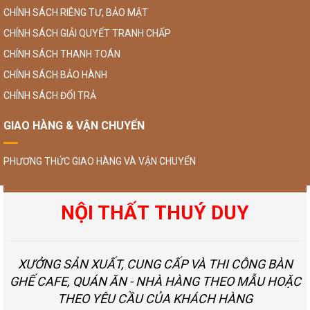
CHÍNH SÁCH RIÊNG TƯ, BẢO MẬT
CHÍNH SÁCH GIẢI QUYẾT TRANH CHẤP
CHÍNH SÁCH THANH TOÁN
CHÍNH SÁCH BẢO HÀNH
CHÍNH SÁCH ĐỔI TRẢ
GIAO HÀNG & VẬN CHUYỂN
PHƯƠNG THỨC GIAO HÀNG VÀ VẬN CHUYỂN
NỘI THẤT THUÝ DUY
XƯỞNG SẢN XUẤT, CUNG CẤP VÀ THI CÔNG BÀN
GHẾ CAFE, QUÁN ĂN - NHÀ HÀNG THEO MẪU HOẶC
THEO YÊU CẦU CỦA KHÁCH HÀNG