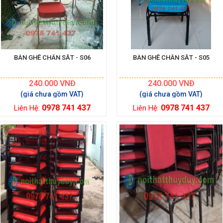
BÀN GHẾ CHÂN SẮT - S06
BÀN GHẾ CHÂN SẮT - S05
240.000
VNĐ
240.000
VNĐ
0978 741 437
0978 741 437
Liên Hệ:
Liên Hệ: