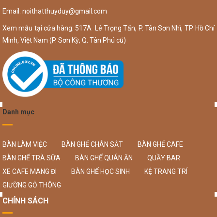
Email:
noithatthuyduy@gmail.com
Xem mẫu tại cửa hàng: 517A Lê Trọng Tấn, P. Tân Sơn Nhì, TP. Hồ Chí
Minh, Việt Nam (P. Sơn Kỳ, Q. Tân Phú cũ)
Danh mục
BÀN LÀM VIỆC
BÀN GHẾ CHÂN SẮT
BÀN GHẾ CAFE
BÀN GHẾ TRÀ SỮA
BÀN GHẾ QUÁN ĂN
QUẦY BAR
XE CAFE MANG ĐI
BÀN GHẾ HỌC SINH
KỆ TRANG TRÍ
GIƯỜNG GỖ THÔNG
CHÍNH SÁCH