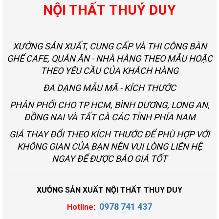
NỘI THẤT THUÝ DUY
XƯỞNG SẢN XUẤT, CUNG CẤP VÀ THI CÔNG BÀN
GHẾ CAFE, QUÁN ĂN - NHÀ HÀNG THEO MẪU HOẶC
THEO YÊU CẦU CỦA KHÁCH HÀNG
ĐA DẠNG MẪU MÃ - KÍCH THƯỚC
PHÂN PHỐI CHO TP HCM, BÌNH DƯƠNG, LONG AN,
ĐỒNG NAI VÀ TẤT CÀ CÁC TỈNH PHÍA NAM
GIÁ THAY ĐỔI THEO KÍCH THƯỚC ĐỂ PHÙ HỢP VỚI
KHÔNG GIAN CỦA BẠN NÊN VUI LÒNG LIÊN HỆ
NGAY ĐỂ ĐƯỢC BÁO GIÁ TỐT
XƯỞNG SẢN XUẤT NỘI THẤT THUY DUY
0978 741 437
Hotline
: