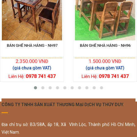
BÀN GHẾ NHÀ HÀNG - NH97
BÀN GHẾ NHÀ HÀNG - NH96
2.350.000
VNĐ
1.500.000
VNĐ
0978 741 437
0978 741 437
Liên Hệ:
Liên Hệ:
CÔNG TY TNHH SẢN XUẤT THƯƠNG MẠI DỊCH VỤ THÚY DUY.
Địa chỉ trụ sở: B3/58A, ấp 18, Xã Vĩnh Lộc, Thành phố Hồ Chí Minh,
Việt Nam.