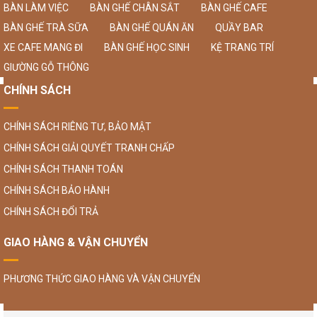
BÀN LÀM VIỆC
BÀN GHẾ CHÂN SẮT
BÀN GHẾ CAFE
BÀN GHẾ TRÀ SỮA
BÀN GHẾ QUÁN ĂN
QUẦY BAR
XE CAFE MANG ĐI
BÀN GHẾ HỌC SINH
KỆ TRANG TRÍ
GIƯỜNG GỖ THÔNG
CHÍNH SÁCH
CHÍNH SÁCH RIÊNG TƯ, BẢO MẬT
CHÍNH SÁCH GIẢI QUYẾT TRANH CHẤP
CHÍNH SÁCH THANH TOÁN
CHÍNH SÁCH BẢO HÀNH
CHÍNH SÁCH ĐỔI TRẢ
GIAO HÀNG & VẬN CHUYỂN
PHƯƠNG THỨC GIAO HÀNG VÀ VẬN CHUYỂN