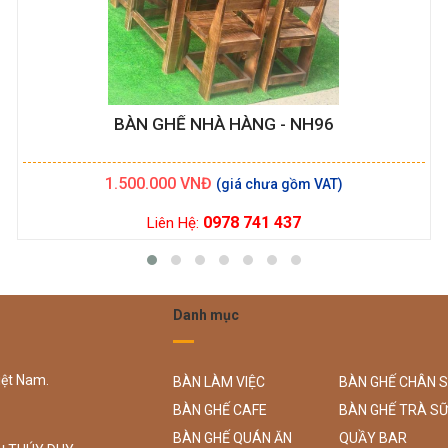
BÀN GHẾ NHÀ HÀNG - NH96
1.500.000
VNĐ
0978 741 437
Liên Hệ:
Danh mục
iệt Nam.
BÀN LÀM VIỆC
BÀN GHẾ CHÂN 
BÀN GHẾ CAFE
BÀN GHẾ TRÀ S
BÀN GHẾ QUÁN ĂN
QUẦY BAR