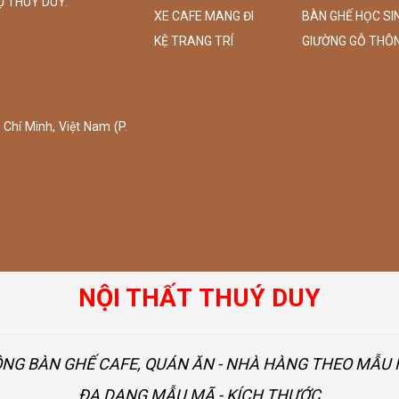
Ụ THÚY DUY.
XE CAFE MANG ĐI
BÀN GHẾ HỌC SI
KỆ TRANG TRÍ
GIƯỜNG GỖ THÔ
Chí Minh, Việt Nam (P.
NỘI THẤT THUÝ DUY
ÔNG BÀN GHẾ CAFE, QUÁN ĂN - NHÀ HÀNG THEO MẪ
ĐA DẠNG MẪU MÃ - KÍCH THƯỚC