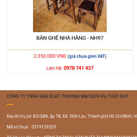
BÀN GHẾ NHÀ HÀNG - NH97
2.350.000
VNĐ
0978 741 437
Liên Hệ:
CÔNG TY TNHH SẢN XUẤT THƯƠNG MẠI DỊCH VỤ THÚY DUY.
Địa chỉ trụ sở: B3/58A, ấp 18, Xã Vĩnh Lộc, Thành phố Hồ Chí Minh, V
Mã số thuế : 0319129329