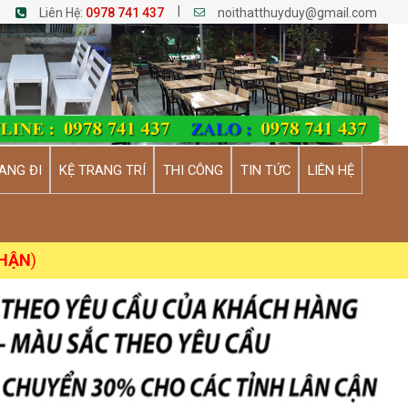
|
Liên Hệ:
0978 741 437
noithatthuyduy@gmail.com
ANG ĐI
KỆ TRANG TRÍ
THI CÔNG
TIN TỨC
LIÊN HỆ