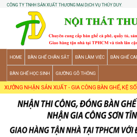
CÔNG TY TNHH SẢN XUẤT THƯƠNG MẠI DỊCH VỤ THÚY DUY.
HOME
BÀN GHẾ CHÂN SẮT
BÀN LÀM VIỆC
BÀN GHẾ CA
BÀN GHẾ HỌC SINH
GIƯỜNG GỖ THÔNG
N SẢN XUẤT - GIA CÔNG BÀN GHẾ, KỆ SỐ LƯỢNG SỈ TỪ