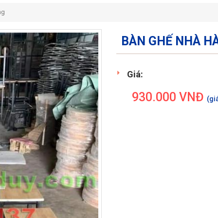
ng
BÀN GHẾ NHÀ HÀ
Giá:
930.000
VNĐ