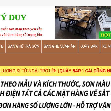
FE
BÀN GHẾ TRÀ SỮA
BÀN GHẾ QUÁN ĂN
QUẦY BAR
XE M
 5 CÁI TRỞ LÊN (
QUẦY BAR 1 CÁI CŨNG NHẬN
)