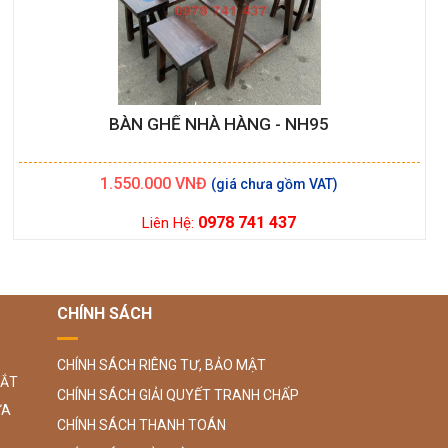
BÀN GHẾ NHÀ HÀNG - NH95
1.550.000
VNĐ
0978 741 437
Liên Hệ:
CHÍNH SÁCH
CHÍNH SÁCH RIÊNG TƯ, BẢO MẬT
SẮT
CHÍNH SÁCH GIẢI QUYẾT TRANH CHẤP
ỮA
CHÍNH SÁCH THANH TOÁN