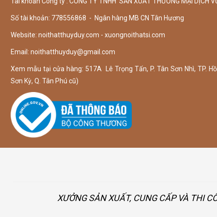
Tài khoản Công ty : CÔNG TY TNHH SẢN XUẤT THƯƠNG MẠI DỊCH V
Số tài khoản: 778556868 - Ngân hàng MB CN Tân Hương
Website: noithatthuyduy.com - xuongnoithatsi.com
Email:
noithatthuyduy@gmail.com
Xem mẫu tại cửa hàng: 517A Lê Trọng Tấn, P. Tân Sơn Nhì, TP. Hồ 
Sơn Kỳ, Q. Tân Phú cũ)
XƯỞNG SẢN XUẤT, CUNG CẤP VÀ THI C