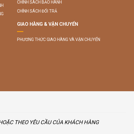
CHÍNH SÁCH BẢO HÀNH
NH
CHÍNH SÁCH ĐỔI TRẢ
NG
GIAO HÀNG & VẬN CHUYỂN
PHƯƠNG THỨC GIAO HÀNG VÀ VẬN CHUYỂN
U HOẶC THEO YÊU CẦU CỦA KHÁCH HÀNG