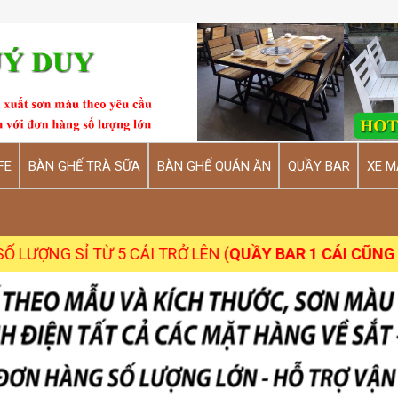
FE
BÀN GHẾ TRÀ SỮA
BÀN GHẾ QUÁN ĂN
QUẦY BAR
XE M
TỪ 5 CÁI TRỞ LÊN (
QUẦY BAR 1 CÁI CŨNG NHẬN
)