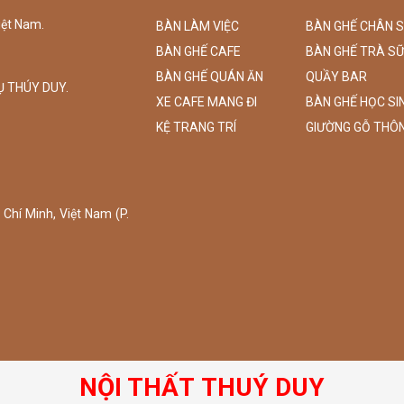
iệt Nam.
BÀN LÀM VIỆC
BÀN GHẾ CHÂN 
BÀN GHẾ CAFE
BÀN GHẾ TRÀ S
BÀN GHẾ QUÁN ĂN
QUẦY BAR
Ụ THÚY DUY.
XE CAFE MANG ĐI
BÀN GHẾ HỌC SI
KỆ TRANG TRÍ
GIƯỜNG GỖ THÔ
Chí Minh, Việt Nam (P.
NỘI THẤT THUÝ DUY