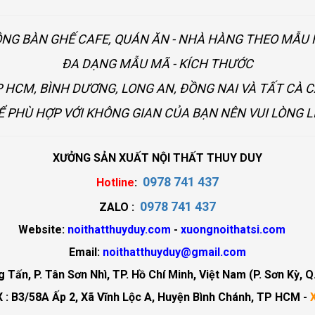
ÔNG BÀN GHẾ CAFE, QUÁN ĂN - NHÀ HÀNG THEO MẪ
ĐA DẠNG MẪU MÃ - KÍCH THƯỚC
 HCM, BÌNH DƯƠNG, LONG AN, ĐỒNG NAI VÀ TẤT CÀ 
Ể PHÙ HỢP VỚI KHÔNG GIAN CỦA BẠN NÊN VUI LÒNG L
XƯỞNG SẢN XUẤT NỘI THẤT THUY DUY
0978 741 437
Hotline
:
0978 741 437
ZALO :
Website:
noithatthuyduy.com
-
xuongnoithatsi.com
Email:
noithatthuyduy@gmail.com
Tấn, P. Tân Sơn Nhì, TP. Hồ Chí Minh, Việt Nam (P. Sơn Kỳ, Q
 : B3/58A Ấp 2, Xã Vĩnh Lộc A, Huyện Bình Chánh, TP HCM -