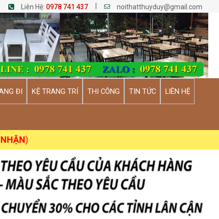
|
Liên Hệ:
0978 741 437
noithatthuyduy@gmail.com
ANG ĐI
KỆ TRANG TRÍ
THI CÔNG
TIN TỨC
LIÊN HỆ