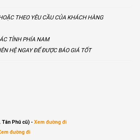
U HOẶC THEO YÊU CẦU CỦA KHÁCH HÀNG
CÁC TỈNH PHÍA NAM
IÊN HỆ NGAY ĐỂ ĐƯỢC BÁO GIÁ TỐT
. Tân Phú cũ)
-
Xem đường đi
Xem đường đi