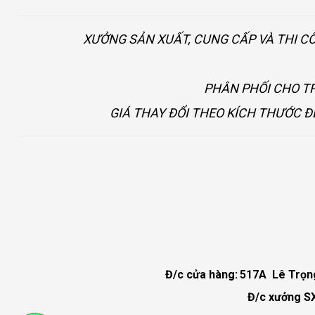
XƯỞNG SẢN XUẤT, CUNG CẤP VÀ THI C
PHÂN PHỐI CHO TP
GIÁ THAY ĐỔI THEO KÍCH THƯỚC Đ
Đ/c cửa hàng:
517A Lê Trọng 
Đ/c xưởng SX