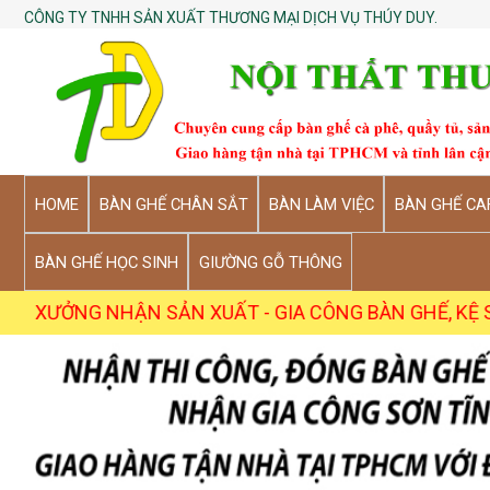
CÔNG TY TNHH SẢN XUẤT THƯƠNG MẠI DỊCH VỤ THÚY DUY.
HOME
BÀN GHẾ CHÂN SẮT
BÀN LÀM VIỆC
BÀN GHẾ CA
BÀN GHẾ HỌC SINH
GIƯỜNG GỖ THÔNG
NHẬN SẢN XUẤT - GIA CÔNG BÀN GHẾ, KỆ SỐ LƯỢNG SỈ 