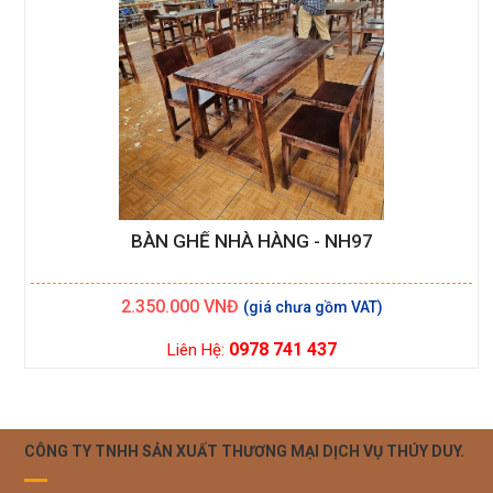
BÀN GHẾ NHÀ HÀNG - NH97
2.350.000
VNĐ
0978 741 437
Liên Hệ:
CÔNG TY TNHH SẢN XUẤT THƯƠNG MẠI DỊCH VỤ THÚY DUY.