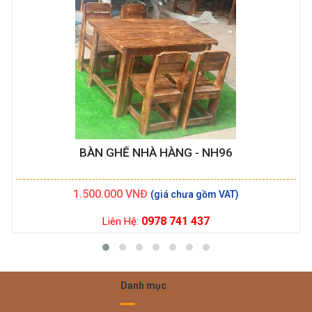
BÀN GHẾ NHÀ HÀNG - NH96
1.500.000
VNĐ
0978 741 437
Liên Hệ:
Danh mục