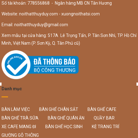
Số tài khoản: 778556868 - Ngân hàng MB CN Tân Hương
Website: noithatthuyduy.com - xuongnoithatsi.com
Email:
noithatthuyduy@gmail.com
Xem mẫu tại cửa hàng: 517A Lê Trọng Tấn, P. Tân Sơn Nhì, TP. Hồ Chí
Minh, Việt Nam (P. Sơn Kỳ, Q. Tân Phú cũ)
Danh mục
BÀN LÀM VIỆC
BÀN GHẾ CHÂN SẮT
BÀN GHẾ CAFE
BÀN GHẾ TRÀ SỮA
BÀN GHẾ QUÁN ĂN
QUẦY BAR
XE CAFE MANG ĐI
BÀN GHẾ HỌC SINH
KỆ TRANG TRÍ
GIƯỜNG GỖ THÔNG