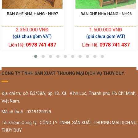
BÀN GHẾ NHÀ HÀNG - NH97
BÀN GHẾ NHÀ HÀNG - NH96
2.350.000
VNĐ
1.500.000
VNĐ
0978 741 437
0978 741 437
Liên Hệ:
Liên Hệ:
CÔNG TY TNHH SẢN XUẤT THƯƠNG MẠI DỊCH VỤ THÚY DUY.
Địa chỉ trụ sở: B3/58A, ấp 18, Xã Vĩnh Lộc, Thành phố Hồ Chí Minh,
Việt Nam.
Mã số thuế : 0319129329
Tài khoản Công ty : CÔNG TY TNHH SẢN XUẤT THƯƠNG MẠI DỊCH VỤ
THÚY DUY.