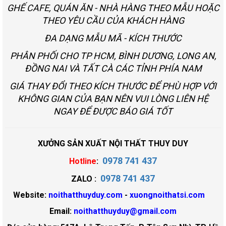
GHẾ CAFE, QUÁN ĂN - NHÀ HÀNG THEO MẪU HOẶC
THEO YÊU CẦU CỦA KHÁCH HÀNG
ĐA DẠNG MẪU MÃ - KÍCH THƯỚC
PHÂN PHỐI CHO TP HCM, BÌNH DƯƠNG, LONG AN,
ĐỒNG NAI VÀ TẤT CÀ CÁC TỈNH PHÍA NAM
GIÁ THAY ĐỔI THEO KÍCH THƯỚC ĐỂ PHÙ HỢP VỚI
KHÔNG GIAN CỦA BẠN NÊN VUI LÒNG LIÊN HỆ
NGAY ĐỂ ĐƯỢC BÁO GIÁ TỐT
XƯỞNG SẢN XUẤT NỘI THẤT THUY DUY
0978 741 437
Hotline
:
0978 741 437
ZALO :
Website:
noithatthuyduy.com
-
xuongnoithatsi.com
Email:
noithatthuyduy@gmail.com