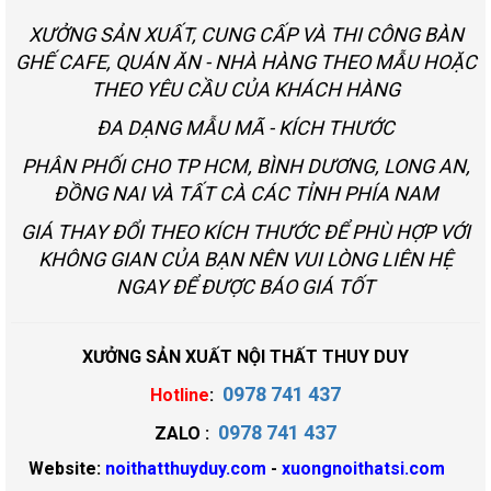
XƯỞNG SẢN XUẤT, CUNG CẤP VÀ THI CÔNG BÀN
GHẾ CAFE, QUÁN ĂN - NHÀ HÀNG THEO MẪU HOẶC
THEO YÊU CẦU CỦA KHÁCH HÀNG
ĐA DẠNG MẪU MÃ - KÍCH THƯỚC
PHÂN PHỐI CHO TP HCM, BÌNH DƯƠNG, LONG AN,
ĐỒNG NAI VÀ TẤT CÀ CÁC TỈNH PHÍA NAM
GIÁ THAY ĐỔI THEO KÍCH THƯỚC ĐỂ PHÙ HỢP VỚI
KHÔNG GIAN CỦA BẠN NÊN VUI LÒNG LIÊN HỆ
NGAY ĐỂ ĐƯỢC BÁO GIÁ TỐT
XƯỞNG SẢN XUẤT NỘI THẤT THUY DUY
0978 741 437
Hotline
:
0978 741 437
ZALO :
Website:
noithatthuyduy.com
-
xuongnoithatsi.com