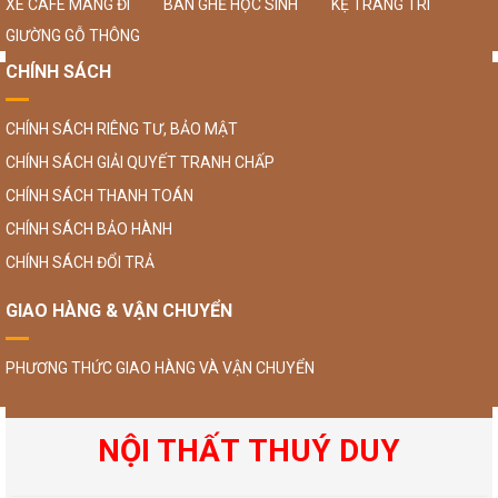
XE CAFE MANG ĐI
BÀN GHẾ HỌC SINH
KỆ TRANG TRÍ
GIƯỜNG GỖ THÔNG
CHÍNH SÁCH
CHÍNH SÁCH RIÊNG TƯ, BẢO MẬT
CHÍNH SÁCH GIẢI QUYẾT TRANH CHẤP
CHÍNH SÁCH THANH TOÁN
CHÍNH SÁCH BẢO HÀNH
CHÍNH SÁCH ĐỔI TRẢ
GIAO HÀNG & VẬN CHUYỂN
PHƯƠNG THỨC GIAO HÀNG VÀ VẬN CHUYỂN
NỘI THẤT THUÝ DUY