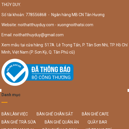
THÚY DUY.
Số tài khoản: 778556868 - Ngân hàng MB CN Tân Hương
Website: noithatthuyduy.com - xuongnoithatsi.com
Email:
noithatthuyduy@gmail.com
Xem mẫu tại cửa hàng: 517A Lê Trọng Tấn, P. Tân Sơn Nhì, TP. Hồ Chí
Minh, Việt Nam (P. Sơn Kỳ, Q. Tân Phú cũ)
Danh mục
BÀN LÀM VIỆC
BÀN GHẾ CHÂN SẮT
BÀN GHẾ CAFE
BÀN GHẾ TRÀ SỮA
BÀN GHẾ QUÁN ĂN
QUẦY BAR