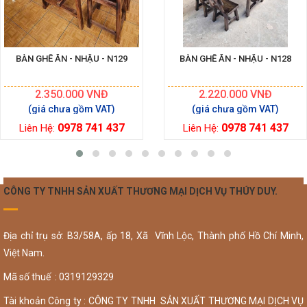
BÀN GHẾ ĂN - NHẬU - N129
BÀN GHẾ ĂN - NHẬU - N128
2.350.000
VNĐ
2.220.000
VNĐ
0978 741 437
0978 741 437
Liên Hệ:
Liên Hệ:
CÔNG TY TNHH SẢN XUẤT THƯƠNG MẠI DỊCH VỤ THÚY DUY.
Địa chỉ trụ sở: B3/58A, ấp 18, Xã Vĩnh Lộc, Thành phố Hồ Chí Minh,
Việt Nam.
Mã số thuế : 0319129329
Tài khoản Công ty : CÔNG TY TNHH SẢN XUẤT THƯƠNG MẠI DỊCH VỤ