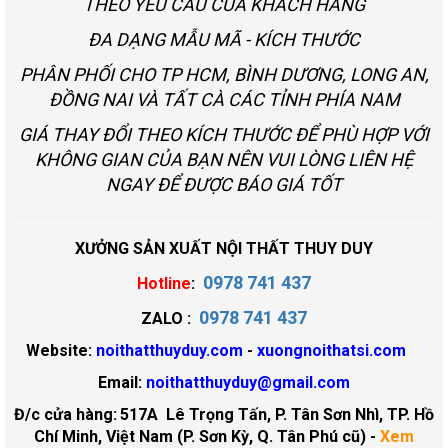
THEO YÊU CẦU CỦA KHÁCH HÀNG
ĐA DẠNG MẪU MÃ - KÍCH THƯỚC
PHÂN PHỐI CHO TP HCM, BÌNH DƯƠNG, LONG AN,
ĐỒNG NAI VÀ TẤT CÀ CÁC TỈNH PHÍA NAM
GIÁ THAY ĐỔI THEO KÍCH THƯỚC ĐỂ PHÙ HỢP VỚI
KHÔNG GIAN CỦA BẠN NÊN VUI LÒNG LIÊN HỆ
NGAY ĐỂ ĐƯỢC BÁO GIÁ TỐT
XƯỞNG SẢN XUẤT NỘI THẤT THUY DUY
0978 741 437
Hotline
:
0978 741 437
ZALO :
Website:
noithatthuyduy.com
-
xuongnoithatsi.com
Email:
noithatthuyduy@gmail.com
Đ/c cửa hàng:
517A Lê Trọng Tấn, P. Tân Sơn Nhì, TP. Hồ
Chí Minh, Việt Nam (P. Sơn Kỳ, Q. Tân Phú cũ)
-
Xem