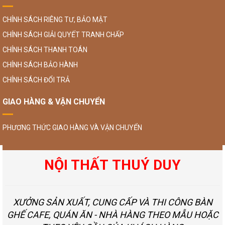
CHÍNH SÁCH RIÊNG TƯ, BẢO MẬT
CHÍNH SÁCH GIẢI QUYẾT TRANH CHẤP
CHÍNH SÁCH THANH TOÁN
CHÍNH SÁCH BẢO HÀNH
CHÍNH SÁCH ĐỔI TRẢ
GIAO HÀNG & VẬN CHUYỂN
PHƯƠNG THỨC GIAO HÀNG VÀ VẬN CHUYỂN
NỘI THẤT THUÝ DUY
XƯỞNG SẢN XUẤT, CUNG CẤP VÀ THI CÔNG BÀN
GHẾ CAFE, QUÁN ĂN - NHÀ HÀNG THEO MẪU HOẶC