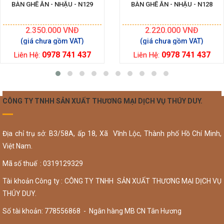
BÀN GHẾ ĂN - NHẬU - N129
BÀN GHẾ ĂN - NHẬU - N128
2.350.000
VNĐ
2.220.000
VNĐ
0978 741 437
0978 741 437
Liên Hệ:
Liên Hệ:
CÔNG TY TNHH SẢN XUẤT THƯƠNG MẠI DỊCH VỤ THÚY DUY.
Địa chỉ trụ sở: B3/58A, ấp 18, Xã Vĩnh Lộc, Thành phố Hồ Chí Minh,
Việt Nam.
Mã số thuế : 0319129329
Tài khoản Công ty : CÔNG TY TNHH SẢN XUẤT THƯƠNG MẠI DỊCH VỤ
THÚY DUY.
Số tài khoản: 778556868 - Ngân hàng MB CN Tân Hương