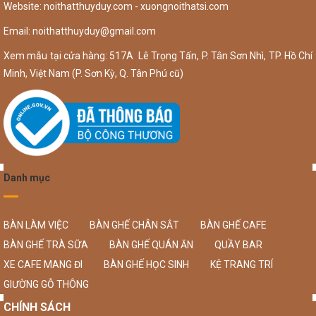
Website: noithatthuyduy.com - xuongnoithatsi.com
Email:
noithatthuyduy@gmail.com
Xem mẫu tại cửa hàng: 517A Lê Trọng Tấn, P. Tân Sơn Nhì, TP. Hồ Chí
Minh, Việt Nam (P. Sơn Kỳ, Q. Tân Phú cũ)
Danh mục
BÀN LÀM VIỆC
BÀN GHẾ CHÂN SẮT
BÀN GHẾ CAFE
BÀN GHẾ TRÀ SỮA
BÀN GHẾ QUÁN ĂN
QUẦY BAR
XE CAFE MANG ĐI
BÀN GHẾ HỌC SINH
KỆ TRANG TRÍ
GIƯỜNG GỖ THÔNG
CHÍNH SÁCH