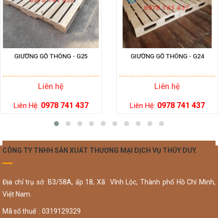
GIƯỜNG GỖ THÔNG - G25
GIƯỜNG GỖ THÔNG - G24
Liên hệ
Liên hệ
0978 741 437
0978 741 437
Liên Hệ:
Liên Hệ:
CÔNG TY TNHH SẢN XUẤT THƯƠNG MẠI DỊCH VỤ THÚY DUY.
Địa chỉ trụ sở: B3/58A, ấp 18, Xã Vĩnh Lộc, Thành phố Hồ Chí Minh,
Việt Nam.
Mã số thuế : 0319129329