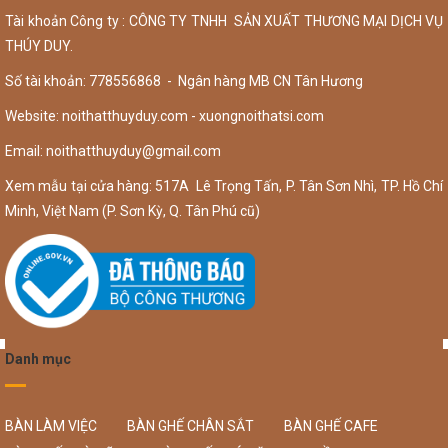
Tài khoản Công ty : CÔNG TY TNHH SẢN XUẤT THƯƠNG MẠI DỊCH VỤ
THÚY DUY.
Số tài khoản: 778556868 - Ngân hàng MB CN Tân Hương
Website: noithatthuyduy.com - xuongnoithatsi.com
Email:
noithatthuyduy@gmail.com
Xem mẫu tại cửa hàng: 517A Lê Trọng Tấn, P. Tân Sơn Nhì, TP. Hồ Chí
Minh, Việt Nam (P. Sơn Kỳ, Q. Tân Phú cũ)
Danh mục
BÀN LÀM VIỆC
BÀN GHẾ CHÂN SẮT
BÀN GHẾ CAFE