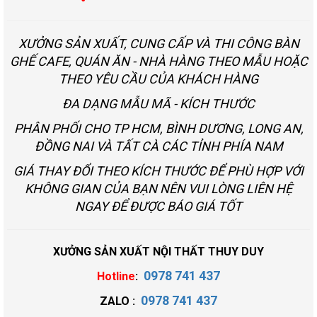
XƯỞNG SẢN XUẤT, CUNG CẤP VÀ THI CÔNG BÀN
GHẾ CAFE, QUÁN ĂN - NHÀ HÀNG THEO MẪU HOẶC
THEO YÊU CẦU CỦA KHÁCH HÀNG
ĐA DẠNG MẪU MÃ - KÍCH THƯỚC
PHÂN PHỐI CHO TP HCM, BÌNH DƯƠNG, LONG AN,
ĐỒNG NAI VÀ TẤT CÀ CÁC TỈNH PHÍA NAM
GIÁ THAY ĐỔI THEO KÍCH THƯỚC ĐỂ PHÙ HỢP VỚI
KHÔNG GIAN CỦA BẠN NÊN VUI LÒNG LIÊN HỆ
NGAY ĐỂ ĐƯỢC BÁO GIÁ TỐT
XƯỞNG SẢN XUẤT NỘI THẤT THUY DUY
0978 741 437
Hotline
:
0978 741 437
ZALO :