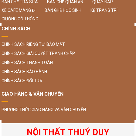
BÀN GHẾ TRÀ SỮA
BÀN GHẾ QUÁN ĂN
QUẦY BAR
XE CAFE MANG ĐI
BÀN GHẾ HỌC SINH
KỆ TRANG TRÍ
GIƯỜNG GỖ THÔNG
CHÍNH SÁCH
CHÍNH SÁCH RIÊNG TƯ, BẢO MẬT
CHÍNH SÁCH GIẢI QUYẾT TRANH CHẤP
CHÍNH SÁCH THANH TOÁN
CHÍNH SÁCH BẢO HÀNH
CHÍNH SÁCH ĐỔI TRẢ
GIAO HÀNG & VẬN CHUYỂN
PHƯƠNG THỨC GIAO HÀNG VÀ VẬN CHUYỂN
NỘI THẤT THUÝ DUY