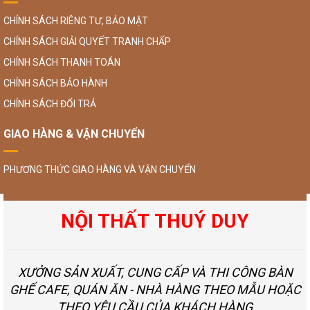
CHÍNH SÁCH RIÊNG TƯ, BẢO MẬT
CHÍNH SÁCH GIẢI QUYẾT TRANH CHẤP
CHÍNH SÁCH THANH TOÁN
CHÍNH SÁCH BẢO HÀNH
CHÍNH SÁCH ĐỔI TRẢ
GIAO HÀNG & VẬN CHUYỂN
PHƯƠNG THỨC GIAO HÀNG VÀ VẬN CHUYỂN
NỘI THẤT THUÝ DUY
XƯỞNG SẢN XUẤT, CUNG CẤP VÀ THI CÔNG BÀN
GHẾ CAFE, QUÁN ĂN - NHÀ HÀNG THEO MẪU HOẶC
THEO YÊU CẦU CỦA KHÁCH HÀNG