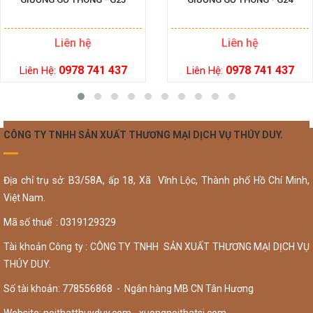
Liên hệ
Liên hệ
0978 741 437
0978 741 437
Liên Hệ:
Liên Hệ:
CÔNG TY TNHH SẢN XUẤT THƯƠNG MẠI DỊCH VỤ THÚY DUY.
Địa chỉ trụ sở: B3/58A, ấp 18, Xã Vĩnh Lộc, Thành phố Hồ Chí Minh,
Việt Nam.
Mã số thuế : 0319129329
Tài khoản Công ty : CÔNG TY TNHH SẢN XUẤT THƯƠNG MẠI DỊCH VỤ
THÚY DUY.
Số tài khoản: 778556868 - Ngân hàng MB CN Tân Hương
Website: noithatthuyduy.com - xuongnoithatsi.com