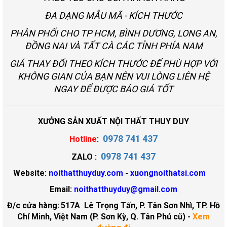
ĐA DẠNG MẪU MÃ - KÍCH THƯỚC
PHÂN PHỐI CHO TP HCM, BÌNH DƯƠNG, LONG AN,
ĐỒNG NAI VÀ TẤT CÀ CÁC TỈNH PHÍA NAM
GIÁ THAY ĐỔI THEO KÍCH THƯỚC ĐỂ PHÙ HỢP VỚI
KHÔNG GIAN CỦA BẠN NÊN VUI LÒNG LIÊN HỆ
NGAY ĐỂ ĐƯỢC BÁO GIÁ TỐT
XƯỞNG SẢN XUẤT NỘI THẤT THUY DUY
0978 741 437
Hotline
:
0978 741 437
ZALO :
Website:
noithatthuyduy.com
-
xuongnoithatsi.com
Email:
noithatthuyduy@gmail.com
Đ/c cửa hàng:
517A Lê Trọng Tấn, P. Tân Sơn Nhì, TP. Hồ
Chí Minh, Việt Nam (P. Sơn Kỳ, Q. Tân Phú cũ)
-
Xem