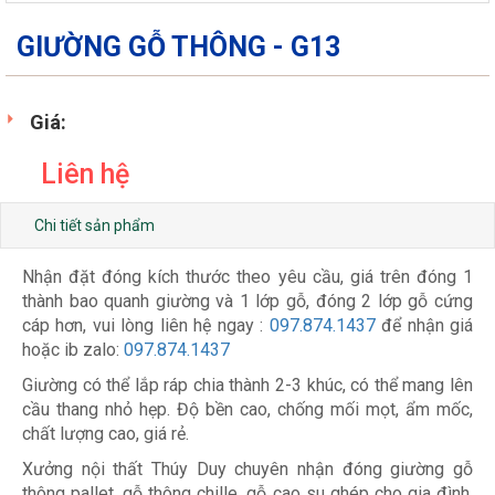
GIƯỜNG GỖ THÔNG - G13
Giá:
Liên hệ
Chi tiết sản phẩm
Nhận đặt đóng kích thước theo yêu cầu, giá trên đóng 1
thành bao quanh giường và 1 lớp gỗ, đóng 2 lớp gỗ cứng
cáp hơn, vui lòng liên hệ ngay :
097.874.1437
để nhận giá
hoặc ib zalo:
097.874.1437
Giường có thể lắp ráp chia thành 2-3 khúc, có thể mang lên
cầu thang nhỏ hẹp. Độ bền cao, chống mối mọt, ẩm mốc,
chất lượng cao, giá rẻ.
Xưởng nội thất Thúy Duy chuyên nhận đóng giường gỗ
thông pallet, gỗ thông chille, gỗ cao su ghép cho gia đình,