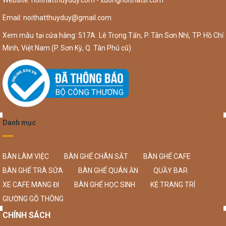
Email:
noithatthuyduy@gmail.com
Xem mẫu tại cửa hàng: 517A Lê Trọng Tấn, P. Tân Sơn Nhì, TP. Hồ Chí
Minh, Việt Nam (P. Sơn Kỳ, Q. Tân Phú cũ)
Danh mục
BÀN LÀM VIỆC
BÀN GHẾ CHÂN SẮT
BÀN GHẾ CAFE
BÀN GHẾ TRÀ SỮA
BÀN GHẾ QUÁN ĂN
QUẦY BAR
XE CAFE MANG ĐI
BÀN GHẾ HỌC SINH
KỆ TRANG TRÍ
GIƯỜNG GỖ THÔNG
CHÍNH SÁCH