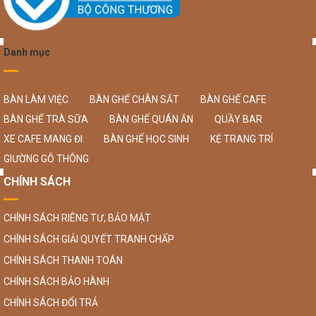
Danh mục
BÀN LÀM VIỆC
BÀN GHẾ CHÂN SẮT
BÀN GHẾ CAFE
BÀN GHẾ TRÀ SỮA
BÀN GHẾ QUÁN ĂN
QUẦY BAR
XE CAFE MANG ĐI
BÀN GHẾ HỌC SINH
KỆ TRANG TRÍ
GIƯỜNG GỖ THÔNG
CHÍNH SÁCH
CHÍNH SÁCH RIÊNG TƯ, BẢO MẬT
CHÍNH SÁCH GIẢI QUYẾT TRANH CHẤP
CHÍNH SÁCH THANH TOÁN
CHÍNH SÁCH BẢO HÀNH
CHÍNH SÁCH ĐỔI TRẢ