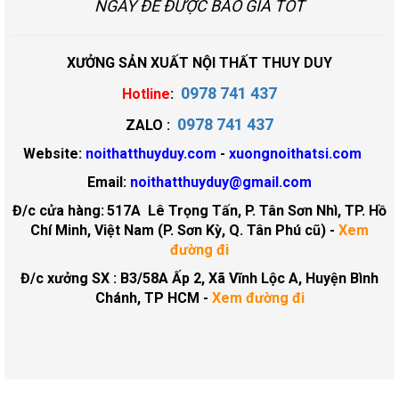
NGAY ĐỂ ĐƯỢC BÁO GIÁ TỐT
XƯỞNG SẢN XUẤT NỘI THẤT THUY DUY
0978 741 437
Hotline
:
0978 741 437
ZALO :
Website:
noithatthuyduy.com
-
xuongnoithatsi.com
Email:
noithatthuyduy@gmail.com
Đ/c cửa hàng:
517A Lê Trọng Tấn, P. Tân Sơn Nhì, TP. Hồ
Chí Minh, Việt Nam (P. Sơn Kỳ, Q. Tân Phú cũ)
-
Xem
đường đi
Đ/c xưởng SX : B3/58A Ấp 2, Xã Vĩnh Lộc A, Huyện Bình
Chánh, TP HCM -
Xem đường đi