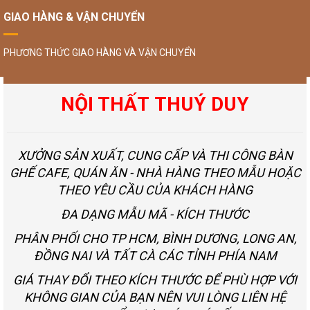
GIAO HÀNG & VẬN CHUYỂN
PHƯƠNG THỨC GIAO HÀNG VÀ VẬN CHUYỂN
NỘI THẤT THUÝ DUY
XƯỞNG SẢN XUẤT, CUNG CẤP VÀ THI CÔNG BÀN
GHẾ CAFE, QUÁN ĂN - NHÀ HÀNG THEO MẪU HOẶC
THEO YÊU CẦU CỦA KHÁCH HÀNG
ĐA DẠNG MẪU MÃ - KÍCH THƯỚC
PHÂN PHỐI CHO TP HCM, BÌNH DƯƠNG, LONG AN,
ĐỒNG NAI VÀ TẤT CÀ CÁC TỈNH PHÍA NAM
GIÁ THAY ĐỔI THEO KÍCH THƯỚC ĐỂ PHÙ HỢP VỚI
KHÔNG GIAN CỦA BẠN NÊN VUI LÒNG LIÊN HỆ