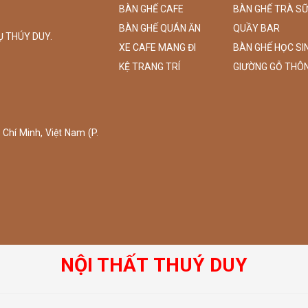
BÀN GHẾ CAFE
BÀN GHẾ TRÀ S
BÀN GHẾ QUÁN ĂN
QUẦY BAR
Ụ THÚY DUY.
XE CAFE MANG ĐI
BÀN GHẾ HỌC SI
KỆ TRANG TRÍ
GIƯỜNG GỖ THÔ
Chí Minh, Việt Nam (P.
NỘI THẤT THUÝ DUY