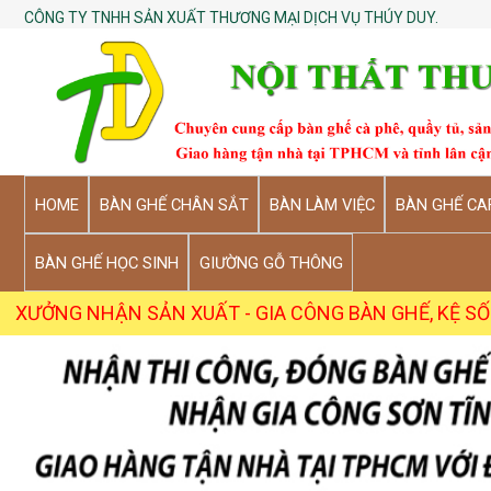
CÔNG TY TNHH SẢN XUẤT THƯƠNG MẠI DỊCH VỤ THÚY DUY.
HOME
BÀN GHẾ CHÂN SẮT
BÀN LÀM VIỆC
BÀN GHẾ CA
BÀN GHẾ HỌC SINH
GIƯỜNG GỖ THÔNG
 SẢN XUẤT - GIA CÔNG BÀN GHẾ, KỆ SỐ LƯỢNG SỈ TỪ 