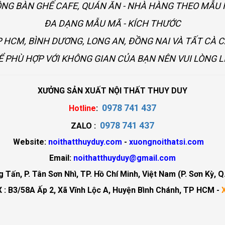
ÔNG BÀN GHẾ CAFE, QUÁN ĂN - NHÀ HÀNG THEO MẪ
ĐA DẠNG MẪU MÃ - KÍCH THƯỚC
 HCM, BÌNH DƯƠNG, LONG AN, ĐỒNG NAI VÀ TẤT CÀ 
Ể PHÙ HỢP VỚI KHÔNG GIAN CỦA BẠN NÊN VUI LÒNG L
XƯỞNG SẢN XUẤT NỘI THẤT THUY DUY
0978 741 437
Hotline
:
0978 741 437
ZALO :
Website:
noithatthuyduy.com
-
xuongnoithatsi.com
Email:
noithatthuyduy@gmail.com
Tấn, P. Tân Sơn Nhì, TP. Hồ Chí Minh, Việt Nam (P. Sơn Kỳ, Q
 : B3/58A Ấp 2, Xã Vĩnh Lộc A, Huyện Bình Chánh, TP HCM -