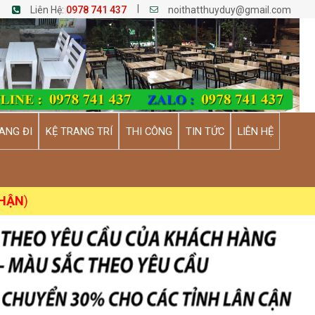
|
Liên Hệ:
0978 741 437
noithatthuyduy@gmail.com
ANG ĐI
KỆ TRANG TRÍ
THI CÔNG
TIN TỨC
LIÊN HỆ