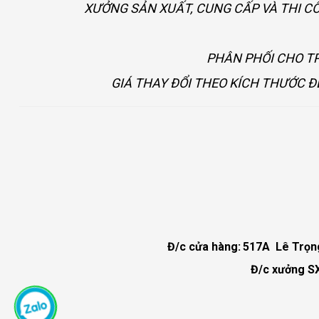
XƯỞNG SẢN XUẤT, CUNG CẤP VÀ THI C
PHÂN PHỐI CHO TP
GIÁ THAY ĐỔI THEO KÍCH THƯỚC Đ
Đ/c cửa hàng:
517A Lê Trọng 
Đ/c xưởng SX