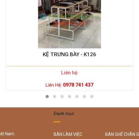
KỆ TRƯNG BÀY - K126
Liên hệ
0978 741 437
Liên Hệ:
Danh mục
iệt Nam.
BÀN LÀM VIỆC
BÀN GHẾ CHÂN 