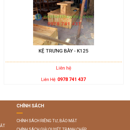
KỆ TRƯNG BÀY - K125
Liên hệ
0978 741 437
Liên Hệ:
CHÍNH SÁCH
CHÍNH SÁCH RIÊNG TƯ, BẢO MẬT
SẮT
CHÍNH SÁCH GIẢI QUYẾT TRANH CHẤP