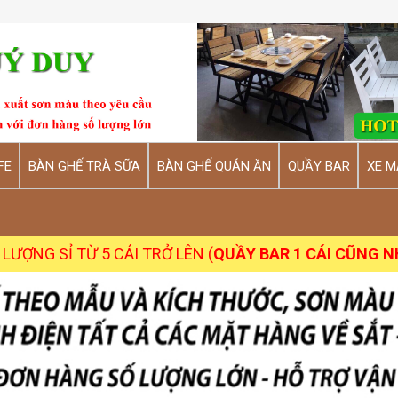
FE
BÀN GHẾ TRÀ SỮA
BÀN GHẾ QUÁN ĂN
QUẦY BAR
XE M
5 CÁI TRỞ LÊN (
QUẦY BAR 1 CÁI CŨNG NHẬN
)