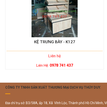
KỆ TRƯNG BÀY - K127
Liên hệ
0978 741 437
Liên Hệ:
CÔNG TY TNHH SẢN XUẤT THƯƠNG MẠI DỊCH VỤ THÚY DUY.
Địa chỉ trụ sở: B3/58A, ấp 18, Xã Vĩnh Lộc, Thành phố Hồ Chí Minh, V