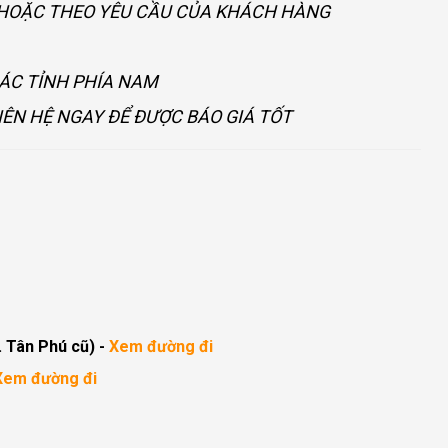
U HOẶC THEO YÊU CẦU CỦA KHÁCH HÀNG
CÁC TỈNH PHÍA NAM
IÊN HỆ NGAY ĐỂ ĐƯỢC BÁO GIÁ TỐT
. Tân Phú cũ)
-
Xem đường đi
Xem đường đi