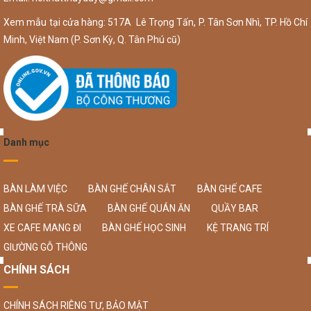
Xem mẫu tại cửa hàng: 517A Lê Trọng Tấn, P. Tân Sơn Nhì, TP. Hồ Chí
Minh, Việt Nam (P. Sơn Kỳ, Q. Tân Phú cũ)
Danh mục
BÀN LÀM VIỆC
BÀN GHẾ CHÂN SẮT
BÀN GHẾ CAFE
BÀN GHẾ TRÀ SỮA
BÀN GHẾ QUÁN ĂN
QUẦY BAR
XE CAFE MANG ĐI
BÀN GHẾ HỌC SINH
KỆ TRANG TRÍ
GIƯỜNG GỖ THÔNG
CHÍNH SÁCH
CHÍNH SÁCH RIÊNG TƯ, BẢO MẬT