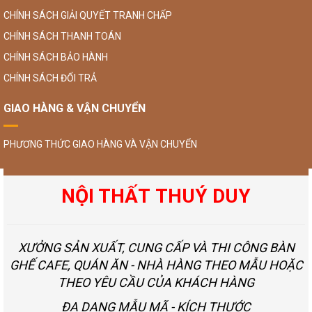
CHÍNH SÁCH GIẢI QUYẾT TRANH CHẤP
CHÍNH SÁCH THANH TOÁN
CHÍNH SÁCH BẢO HÀNH
CHÍNH SÁCH ĐỔI TRẢ
GIAO HÀNG & VẬN CHUYỂN
PHƯƠNG THỨC GIAO HÀNG VÀ VẬN CHUYỂN
NỘI THẤT THUÝ DUY
XƯỞNG SẢN XUẤT, CUNG CẤP VÀ THI CÔNG BÀN
GHẾ CAFE, QUÁN ĂN - NHÀ HÀNG THEO MẪU HOẶC
THEO YÊU CẦU CỦA KHÁCH HÀNG
ĐA DẠNG MẪU MÃ - KÍCH THƯỚC