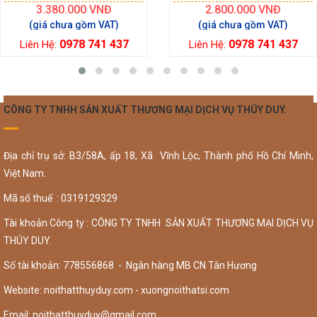
3.380.000
VNĐ
2.800.000
VNĐ
0978 741 437
0978 741 437
Liên Hệ:
Liên Hệ:
CÔNG TY TNHH SẢN XUẤT THƯƠNG MẠI DỊCH VỤ THÚY DUY.
Địa chỉ trụ sở: B3/58A, ấp 18, Xã Vĩnh Lộc, Thành phố Hồ Chí Minh,
Việt Nam.
Mã số thuế : 0319129329
Tài khoản Công ty : CÔNG TY TNHH SẢN XUẤT THƯƠNG MẠI DỊCH VỤ
THÚY DUY.
Số tài khoản: 778556868 - Ngân hàng MB CN Tân Hương
Website: noithatthuyduy.com - xuongnoithatsi.com
Email:
noithatthuyduy@gmail.com