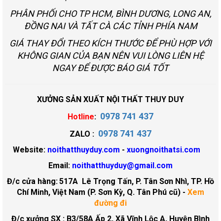
PHÂN PHỐI CHO TP HCM, BÌNH DƯƠNG, LONG AN,
ĐỒNG NAI VÀ TẤT CÀ CÁC TỈNH PHÍA NAM
GIÁ THAY ĐỔI THEO KÍCH THƯỚC ĐỂ PHÙ HỢP VỚI
KHÔNG GIAN CỦA BẠN NÊN VUI LÒNG LIÊN HỆ
NGAY ĐỂ ĐƯỢC BÁO GIÁ TỐT
XƯỞNG SẢN XUẤT NỘI THẤT THUY DUY
0978 741 437
Hotline
:
0978 741 437
ZALO :
Website:
noithatthuyduy.com
-
xuongnoithatsi.com
Email:
noithatthuyduy@gmail.com
Đ/c cửa hàng:
517A Lê Trọng Tấn, P. Tân Sơn Nhì, TP. Hồ
Chí Minh, Việt Nam (P. Sơn Kỳ, Q. Tân Phú cũ)
-
Xem
đường đi
Đ/c xưởng SX : B3/58A Ấp 2, Xã Vĩnh Lộc A, Huyện Bình