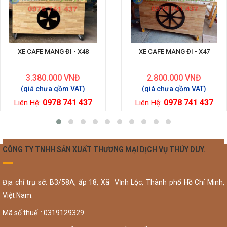
XE CAFE MANG ĐI - X48
XE CAFE MANG ĐI - X47
3.380.000
VNĐ
2.800.000
VNĐ
0978 741 437
0978 741 437
Liên Hệ:
Liên Hệ:
CÔNG TY TNHH SẢN XUẤT THƯƠNG MẠI DỊCH VỤ THÚY DUY.
Địa chỉ trụ sở: B3/58A, ấp 18, Xã Vĩnh Lộc, Thành phố Hồ Chí Minh,
Việt Nam.
Mã số thuế : 0319129329