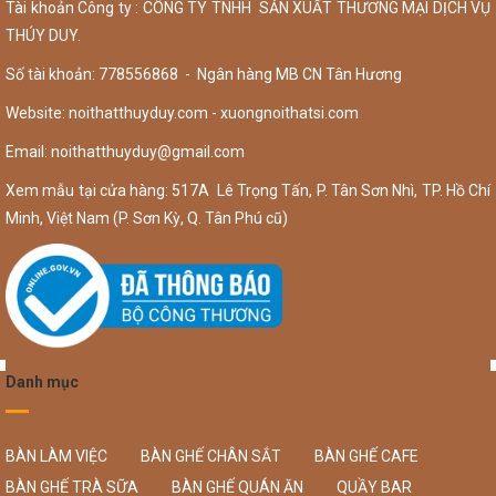
Tài khoản Công ty : CÔNG TY TNHH SẢN XUẤT THƯƠNG MẠI DỊCH VỤ
THÚY DUY.
Số tài khoản: 778556868 - Ngân hàng MB CN Tân Hương
Website: noithatthuyduy.com - xuongnoithatsi.com
Email:
noithatthuyduy@gmail.com
Xem mẫu tại cửa hàng: 517A Lê Trọng Tấn, P. Tân Sơn Nhì, TP. Hồ Chí
Minh, Việt Nam (P. Sơn Kỳ, Q. Tân Phú cũ)
Danh mục
BÀN LÀM VIỆC
BÀN GHẾ CHÂN SẮT
BÀN GHẾ CAFE
BÀN GHẾ TRÀ SỮA
BÀN GHẾ QUÁN ĂN
QUẦY BAR