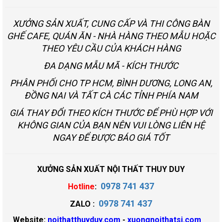
XƯỞNG SẢN XUẤT, CUNG CẤP VÀ THI CÔNG BÀN
GHẾ CAFE, QUÁN ĂN - NHÀ HÀNG THEO MẪU HOẶC
THEO YÊU CẦU CỦA KHÁCH HÀNG
ĐA DẠNG MẪU MÃ - KÍCH THƯỚC
PHÂN PHỐI CHO TP HCM, BÌNH DƯƠNG, LONG AN,
ĐỒNG NAI VÀ TẤT CÀ CÁC TỈNH PHÍA NAM
GIÁ THAY ĐỔI THEO KÍCH THƯỚC ĐỂ PHÙ HỢP VỚI
KHÔNG GIAN CỦA BẠN NÊN VUI LÒNG LIÊN HỆ
NGAY ĐỂ ĐƯỢC BÁO GIÁ TỐT
XƯỞNG SẢN XUẤT NỘI THẤT THUY DUY
0978 741 437
Hotline
:
0978 741 437
ZALO :
Website:
noithatthuyduy.com
-
xuongnoithatsi.com