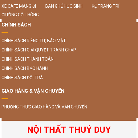
XE CAFE MANG ĐI
BÀN GHẾ HỌC SINH
KỆ TRANG TRÍ
GIƯỜNG GỖ THÔNG
CHÍNH SÁCH
CHÍNH SÁCH RIÊNG TƯ, BẢO MẬT
CHÍNH SÁCH GIẢI QUYẾT TRANH CHẤP
CHÍNH SÁCH THANH TOÁN
CHÍNH SÁCH BẢO HÀNH
CHÍNH SÁCH ĐỔI TRẢ
GIAO HÀNG & VẬN CHUYỂN
PHƯƠNG THỨC GIAO HÀNG VÀ VẬN CHUYỂN
NỘI THẤT THUÝ DUY