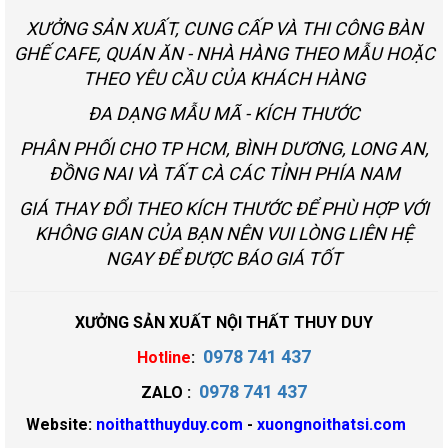
XƯỞNG SẢN XUẤT, CUNG CẤP VÀ THI CÔNG BÀN
GHẾ CAFE, QUÁN ĂN - NHÀ HÀNG THEO MẪU HOẶC
THEO YÊU CẦU CỦA KHÁCH HÀNG
ĐA DẠNG MẪU MÃ - KÍCH THƯỚC
PHÂN PHỐI CHO TP HCM, BÌNH DƯƠNG, LONG AN,
ĐỒNG NAI VÀ TẤT CÀ CÁC TỈNH PHÍA NAM
GIÁ THAY ĐỔI THEO KÍCH THƯỚC ĐỂ PHÙ HỢP VỚI
KHÔNG GIAN CỦA BẠN NÊN VUI LÒNG LIÊN HỆ
NGAY ĐỂ ĐƯỢC BÁO GIÁ TỐT
XƯỞNG SẢN XUẤT NỘI THẤT THUY DUY
0978 741 437
Hotline
:
0978 741 437
ZALO :
Website:
noithatthuyduy.com
-
xuongnoithatsi.com