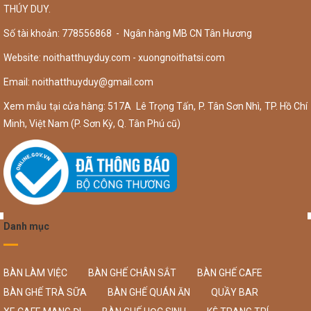
THÚY DUY.
Số tài khoản: 778556868 - Ngân hàng MB CN Tân Hương
Website: noithatthuyduy.com - xuongnoithatsi.com
Email:
noithatthuyduy@gmail.com
Xem mẫu tại cửa hàng: 517A Lê Trọng Tấn, P. Tân Sơn Nhì, TP. Hồ Chí
Minh, Việt Nam (P. Sơn Kỳ, Q. Tân Phú cũ)
Danh mục
BÀN LÀM VIỆC
BÀN GHẾ CHÂN SẮT
BÀN GHẾ CAFE
BÀN GHẾ TRÀ SỮA
BÀN GHẾ QUÁN ĂN
QUẦY BAR