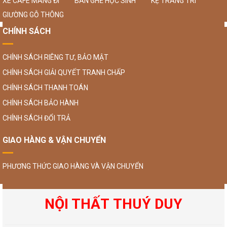
XE CAFE MANG ĐI
BÀN GHẾ HỌC SINH
KỆ TRANG TRÍ
GIƯỜNG GỖ THÔNG
CHÍNH SÁCH
CHÍNH SÁCH RIÊNG TƯ, BẢO MẬT
CHÍNH SÁCH GIẢI QUYẾT TRANH CHẤP
CHÍNH SÁCH THANH TOÁN
CHÍNH SÁCH BẢO HÀNH
CHÍNH SÁCH ĐỔI TRẢ
GIAO HÀNG & VẬN CHUYỂN
PHƯƠNG THỨC GIAO HÀNG VÀ VẬN CHUYỂN
NỘI THẤT THUÝ DUY