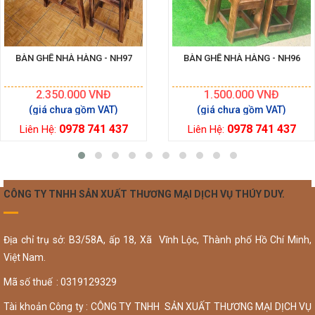
BÀN GHẾ NHÀ HÀNG - NH97
BÀN GHẾ NHÀ HÀNG - NH96
2.350.000
VNĐ
1.500.000
VNĐ
0978 741 437
0978 741 437
Liên Hệ:
Liên Hệ:
CÔNG TY TNHH SẢN XUẤT THƯƠNG MẠI DỊCH VỤ THÚY DUY.
Địa chỉ trụ sở: B3/58A, ấp 18, Xã Vĩnh Lộc, Thành phố Hồ Chí Minh,
Việt Nam.
Mã số thuế : 0319129329
Tài khoản Công ty : CÔNG TY TNHH SẢN XUẤT THƯƠNG MẠI DỊCH VỤ