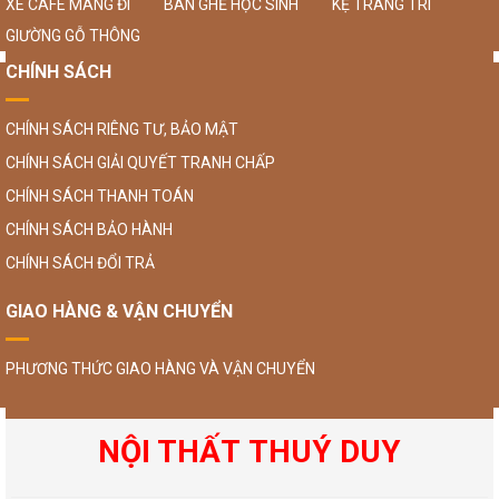
XE CAFE MANG ĐI
BÀN GHẾ HỌC SINH
KỆ TRANG TRÍ
GIƯỜNG GỖ THÔNG
CHÍNH SÁCH
CHÍNH SÁCH RIÊNG TƯ, BẢO MẬT
CHÍNH SÁCH GIẢI QUYẾT TRANH CHẤP
CHÍNH SÁCH THANH TOÁN
CHÍNH SÁCH BẢO HÀNH
CHÍNH SÁCH ĐỔI TRẢ
GIAO HÀNG & VẬN CHUYỂN
PHƯƠNG THỨC GIAO HÀNG VÀ VẬN CHUYỂN
NỘI THẤT THUÝ DUY