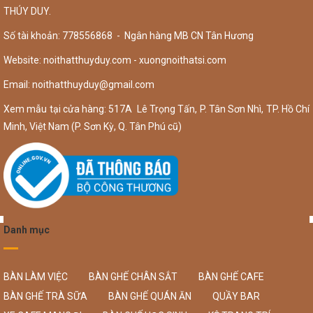
THÚY DUY.
Số tài khoản: 778556868 - Ngân hàng MB CN Tân Hương
Website: noithatthuyduy.com - xuongnoithatsi.com
Email:
noithatthuyduy@gmail.com
Xem mẫu tại cửa hàng: 517A Lê Trọng Tấn, P. Tân Sơn Nhì, TP. Hồ Chí
Minh, Việt Nam (P. Sơn Kỳ, Q. Tân Phú cũ)
Danh mục
BÀN LÀM VIỆC
BÀN GHẾ CHÂN SẮT
BÀN GHẾ CAFE
BÀN GHẾ TRÀ SỮA
BÀN GHẾ QUÁN ĂN
QUẦY BAR