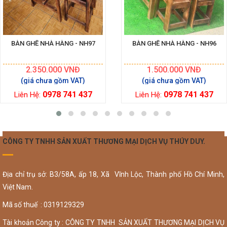
BÀN GHẾ NHÀ HÀNG - NH97
BÀN GHẾ NHÀ HÀNG - NH96
2.350.000
VNĐ
1.500.000
VNĐ
0978 741 437
0978 741 437
Liên Hệ:
Liên Hệ:
CÔNG TY TNHH SẢN XUẤT THƯƠNG MẠI DỊCH VỤ THÚY DUY.
Địa chỉ trụ sở: B3/58A, ấp 18, Xã Vĩnh Lộc, Thành phố Hồ Chí Minh,
Việt Nam.
Mã số thuế : 0319129329
Tài khoản Công ty : CÔNG TY TNHH SẢN XUẤT THƯƠNG MẠI DỊCH VỤ