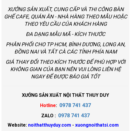
XƯỞNG SẢN XUẤT, CUNG CẤP VÀ THI CÔNG BÀN
GHẾ CAFE, QUÁN ĂN - NHÀ HÀNG THEO MẪU HOẶC
THEO YÊU CẦU CỦA KHÁCH HÀNG
ĐA DẠNG MẪU MÃ - KÍCH THƯỚC
PHÂN PHỐI CHO TP HCM, BÌNH DƯƠNG, LONG AN,
ĐỒNG NAI VÀ TẤT CÀ CÁC TỈNH PHÍA NAM
GIÁ THAY ĐỔI THEO KÍCH THƯỚC ĐỂ PHÙ HỢP VỚI
KHÔNG GIAN CỦA BẠN NÊN VUI LÒNG LIÊN HỆ
NGAY ĐỂ ĐƯỢC BÁO GIÁ TỐT
XƯỞNG SẢN XUẤT NỘI THẤT THUY DUY
0978 741 437
Hotline
:
0978 741 437
ZALO :
Website:
noithatthuyduy.com
-
xuongnoithatsi.com