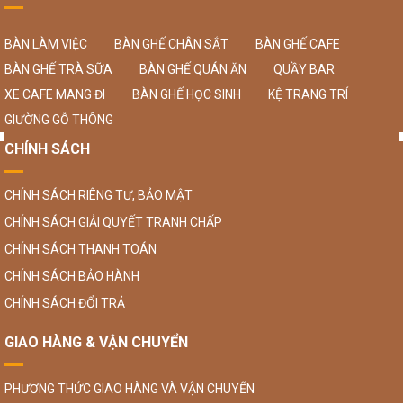
BÀN LÀM VIỆC
BÀN GHẾ CHÂN SẮT
BÀN GHẾ CAFE
BÀN GHẾ TRÀ SỮA
BÀN GHẾ QUÁN ĂN
QUẦY BAR
XE CAFE MANG ĐI
BÀN GHẾ HỌC SINH
KỆ TRANG TRÍ
GIƯỜNG GỖ THÔNG
CHÍNH SÁCH
CHÍNH SÁCH RIÊNG TƯ, BẢO MẬT
CHÍNH SÁCH GIẢI QUYẾT TRANH CHẤP
CHÍNH SÁCH THANH TOÁN
CHÍNH SÁCH BẢO HÀNH
CHÍNH SÁCH ĐỔI TRẢ
GIAO HÀNG & VẬN CHUYỂN
PHƯƠNG THỨC GIAO HÀNG VÀ VẬN CHUYỂN