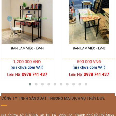
BÀN LÀM VIỆC - LV44
BÀN LÀM VIỆC - LV43
1.200.000
VNĐ
590.000
VNĐ
0978 741 437
0978 741 437
Liên Hệ:
Liên Hệ:
CÔNG TY TNHH SẢN XUẤT THƯƠNG MẠI DỊCH VỤ THÚY DUY.
Địa chỉ trụ sở: B3/58A, ấp 18, Xã Vĩnh Lộc, Thành phố Hồ Chí Minh,