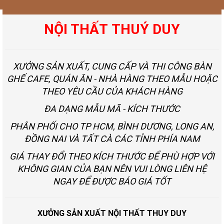
NỘI THẤT THUÝ DUY
XƯỞNG SẢN XUẤT, CUNG CẤP VÀ THI CÔNG BÀN
GHẾ CAFE, QUÁN ĂN - NHÀ HÀNG THEO MẪU HOẶC
THEO YÊU CẦU CỦA KHÁCH HÀNG
ĐA DẠNG MẪU MÃ - KÍCH THƯỚC
PHÂN PHỐI CHO TP HCM, BÌNH DƯƠNG, LONG AN,
ĐỒNG NAI VÀ TẤT CÀ CÁC TỈNH PHÍA NAM
GIÁ THAY ĐỔI THEO KÍCH THƯỚC ĐỂ PHÙ HỢP VỚI
KHÔNG GIAN CỦA BẠN NÊN VUI LÒNG LIÊN HỆ
NGAY ĐỂ ĐƯỢC BÁO GIÁ TỐT
XƯỞNG SẢN XUẤT NỘI THẤT THUY DUY