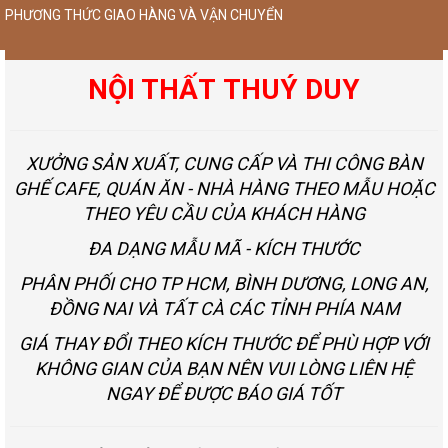
PHƯƠNG THỨC GIAO HÀNG VÀ VẬN CHUYỂN
NỘI THẤT THUÝ DUY
XƯỞNG SẢN XUẤT, CUNG CẤP VÀ THI CÔNG BÀN
GHẾ CAFE, QUÁN ĂN - NHÀ HÀNG THEO MẪU HOẶC
THEO YÊU CẦU CỦA KHÁCH HÀNG
ĐA DẠNG MẪU MÃ - KÍCH THƯỚC
PHÂN PHỐI CHO TP HCM, BÌNH DƯƠNG, LONG AN,
ĐỒNG NAI VÀ TẤT CÀ CÁC TỈNH PHÍA NAM
GIÁ THAY ĐỔI THEO KÍCH THƯỚC ĐỂ PHÙ HỢP VỚI
KHÔNG GIAN CỦA BẠN NÊN VUI LÒNG LIÊN HỆ
NGAY ĐỂ ĐƯỢC BÁO GIÁ TỐT