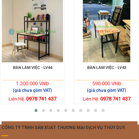
BÀN LÀM VIỆC - LV44
BÀN LÀM VIỆC - LV43
1.200.000
VNĐ
590.000
VNĐ
0978 741 437
0978 741 437
Liên Hệ:
Liên Hệ:
CÔNG TY TNHH SẢN XUẤT THƯƠNG MẠI DỊCH VỤ THÚY DUY.