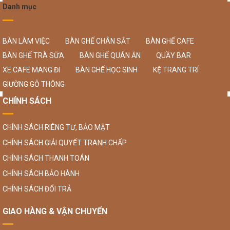
Danh mục
BÀN LÀM VIỆC
BÀN GHẾ CHÂN SẮT
BÀN GHẾ CAFE
BÀN GHẾ TRÀ SỮA
BÀN GHẾ QUÁN ĂN
QUẦY BAR
XE CAFE MANG ĐI
BÀN GHẾ HỌC SINH
KỆ TRANG TRÍ
GIƯỜNG GỖ THÔNG
CHÍNH SÁCH
CHÍNH SÁCH RIÊNG TƯ, BẢO MẬT
CHÍNH SÁCH GIẢI QUYẾT TRANH CHẤP
CHÍNH SÁCH THANH TOÁN
CHÍNH SÁCH BẢO HÀNH
CHÍNH SÁCH ĐỔI TRẢ
GIAO HÀNG & VẬN CHUYỂN