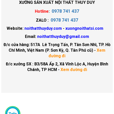
XƯỞNG SẢN XUẤT NỘI THẤT THUY DUY
0978 741 437
Hotline
:
0978 741 437
ZALO :
Website:
noithatthuyduy.com
-
xuongnoithatsi.com
Email:
noithatthuyduy@gmail.com
Đ/c cửa hàng:
517A Lê Trọng Tấn, P. Tân Sơn Nhì, TP. Hồ
Chí Minh, Việt Nam (P. Sơn Kỳ, Q. Tân Phú cũ)
-
Xem
đường đi
Đ/c xưởng SX : B3/58A Ấp 2, Xã Vĩnh Lộc A, Huyện Bình
Chánh, TP HCM -
Xem đường đi