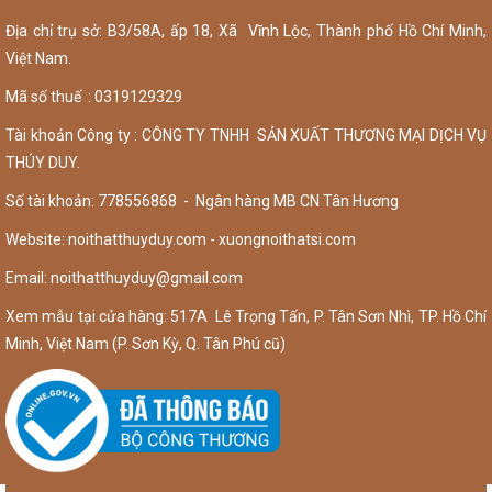
Địa chỉ trụ sở: B3/58A, ấp 18, Xã Vĩnh Lộc, Thành phố Hồ Chí Minh,
Việt Nam.
Mã số thuế : 0319129329
Tài khoản Công ty : CÔNG TY TNHH SẢN XUẤT THƯƠNG MẠI DỊCH VỤ
THÚY DUY.
Số tài khoản: 778556868 - Ngân hàng MB CN Tân Hương
Website: noithatthuyduy.com - xuongnoithatsi.com
Email:
noithatthuyduy@gmail.com
Xem mẫu tại cửa hàng: 517A Lê Trọng Tấn, P. Tân Sơn Nhì, TP. Hồ Chí
Minh, Việt Nam (P. Sơn Kỳ, Q. Tân Phú cũ)