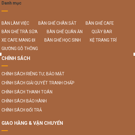
Danh mục
BÀN LÀM VIỆC
BÀN GHẾ CHÂN SẮT
BÀN GHẾ CAFE
BÀN GHẾ TRÀ SỮA
BÀN GHẾ QUÁN ĂN
QUẦY BAR
XE CAFE MANG ĐI
BÀN GHẾ HỌC SINH
KỆ TRANG TRÍ
GIƯỜNG GỖ THÔNG
CHÍNH SÁCH
CHÍNH SÁCH RIÊNG TƯ, BẢO MẬT
CHÍNH SÁCH GIẢI QUYẾT TRANH CHẤP
CHÍNH SÁCH THANH TOÁN
CHÍNH SÁCH BẢO HÀNH
CHÍNH SÁCH ĐỔI TRẢ
GIAO HÀNG & VẬN CHUYỂN