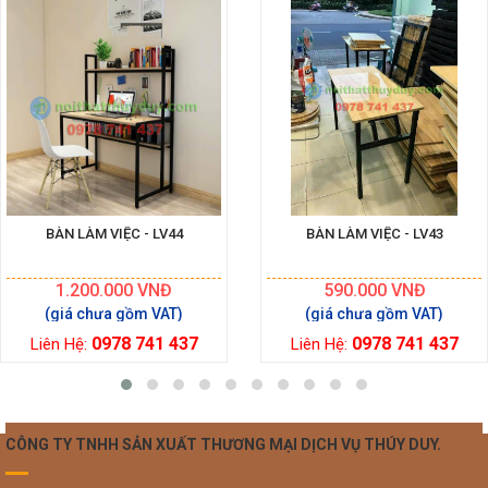
BÀN LÀM VIỆC - LV44
BÀN LÀM VIỆC - LV43
1.200.000
VNĐ
590.000
VNĐ
0978 741 437
0978 741 437
Liên Hệ:
Liên Hệ:
CÔNG TY TNHH SẢN XUẤT THƯƠNG MẠI DỊCH VỤ THÚY DUY.