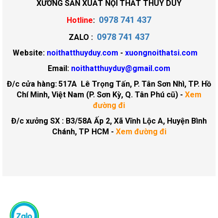
XƯỞNG SẢN XUẤT NỘI THẤT THUY DUY
0978 741 437
Hotline
:
0978 741 437
ZALO :
Website:
noithatthuyduy.com
-
xuongnoithatsi.com
Email:
noithatthuyduy@gmail.com
Đ/c cửa hàng:
517A Lê Trọng Tấn, P. Tân Sơn Nhì, TP. Hồ
Chí Minh, Việt Nam (P. Sơn Kỳ, Q. Tân Phú cũ)
-
Xem
đường đi
Đ/c xưởng SX : B3/58A Ấp 2, Xã Vĩnh Lộc A, Huyện Bình
Chánh, TP HCM -
Xem đường đi