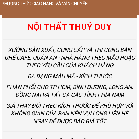
PHƯƠNG THỨC GIAO HÀNG VÀ VẬN CHUYỂN
NỘI THẤT THUÝ DUY
XƯỞNG SẢN XUẤT, CUNG CẤP VÀ THI CÔNG BÀN
GHẾ CAFE, QUÁN ĂN - NHÀ HÀNG THEO MẪU HOẶC
THEO YÊU CẦU CỦA KHÁCH HÀNG
ĐA DẠNG MẪU MÃ - KÍCH THƯỚC
PHÂN PHỐI CHO TP HCM, BÌNH DƯƠNG, LONG AN,
ĐỒNG NAI VÀ TẤT CÀ CÁC TỈNH PHÍA NAM
GIÁ THAY ĐỔI THEO KÍCH THƯỚC ĐỂ PHÙ HỢP VỚI
KHÔNG GIAN CỦA BẠN NÊN VUI LÒNG LIÊN HỆ
NGAY ĐỂ ĐƯỢC BÁO GIÁ TỐT