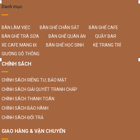
Danh mục
BÀN LÀM VIỆC
BÀN GHẾ CHÂN SẮT
BÀN GHẾ CAFE
BÀN GHẾ TRÀ SỮA
BÀN GHẾ QUÁN ĂN
QUẦY BAR
XE CAFE MANG ĐI
BÀN GHẾ HỌC SINH
KỆ TRANG TRÍ
GIƯỜNG GỖ THÔNG
CHÍNH SÁCH
CHÍNH SÁCH RIÊNG TƯ, BẢO MẬT
CHÍNH SÁCH GIẢI QUYẾT TRANH CHẤP
CHÍNH SÁCH THANH TOÁN
CHÍNH SÁCH BẢO HÀNH
CHÍNH SÁCH ĐỔI TRẢ
GIAO HÀNG & VẬN CHUYỂN