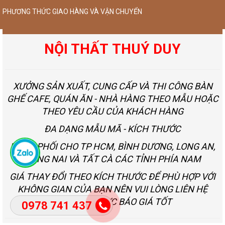
PHƯƠNG THỨC GIAO HÀNG VÀ VẬN CHUYỂN
NỘI THẤT THUÝ DUY
XƯỞNG SẢN XUẤT, CUNG CẤP VÀ THI CÔNG BÀN
GHẾ CAFE, QUÁN ĂN - NHÀ HÀNG THEO MẪU HOẶC
THEO YÊU CẦU CỦA KHÁCH HÀNG
ĐA DẠNG MẪU MÃ - KÍCH THƯỚC
PHÂN PHỐI CHO TP HCM, BÌNH DƯƠNG, LONG AN,
ĐỒNG NAI VÀ TẤT CÀ CÁC TỈNH PHÍA NAM
GIÁ THAY ĐỔI THEO KÍCH THƯỚC ĐỂ PHÙ HỢP VỚI
KHÔNG GIAN CỦA BẠN NÊN VUI LÒNG LIÊN HỆ
NGAY ĐỂ ĐƯỢC BÁO GIÁ TỐT
0978 741 437