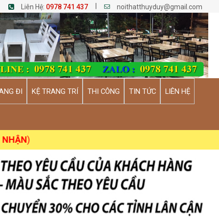
|
Liên Hệ:
0978 741 437
noithatthuyduy@gmail.com
ANG ĐI
KỆ TRANG TRÍ
THI CÔNG
TIN TỨC
LIÊN HỆ