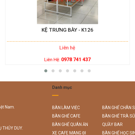
KỆ TRƯNG BÀY - K126
Liên hệ
0978 741 437
Liên Hệ:
Danh mục
iệt Nam.
BÀN LÀM VIỆC
BÀN GHẾ CHÂN 
BÀN GHẾ CAFE
BÀN GHẾ TRÀ S
BÀN GHẾ QUÁN ĂN
QUẦY BAR
Ụ THÚY DUY.
XE CAFE MANG ĐI
BÀN GHẾ HỌC SI