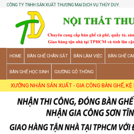
CÔNG TY TNHH SẢN XUẤT THƯƠNG MẠI DỊCH VỤ THÚY DUY.
HOME
BÀN GHẾ CHÂN SẮT
BÀN LÀM VIỆC
BÀN GHẾ CA
BÀN GHẾ HỌC SINH
GIƯỜNG GỖ THÔNG
 NHẬN SẢN XUẤT - GIA CÔNG BÀN GHẾ, KỆ SỐ LƯỢNG SỈ