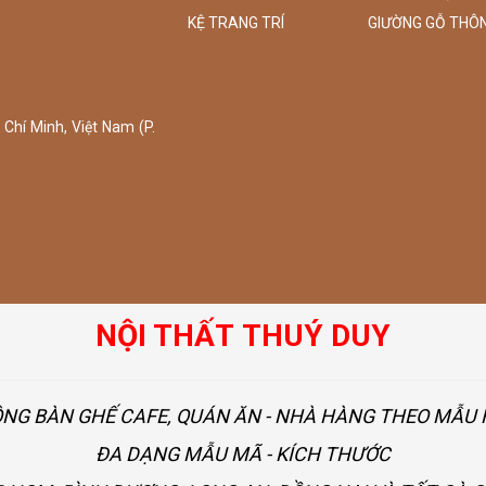
KỆ TRANG TRÍ
GIƯỜNG GỖ THÔ
Chí Minh, Việt Nam (P.
NỘI THẤT THUÝ DUY
ÔNG BÀN GHẾ CAFE, QUÁN ĂN - NHÀ HÀNG THEO MẪ
ĐA DẠNG MẪU MÃ - KÍCH THƯỚC