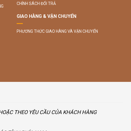
CHÍNH SÁCH ĐỔI TRẢ
NG
GIAO HÀNG & VẬN CHUYỂN
PHƯƠNG THỨC GIAO HÀNG VÀ VẬN CHUYỂN
U HOẶC THEO YÊU CẦU CỦA KHÁCH HÀNG