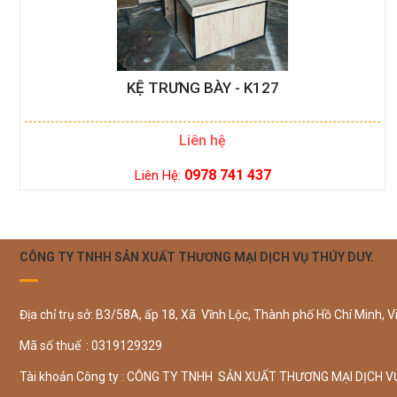
KỆ TRƯNG BÀY - K127
Liên hệ
0978 741 437
Liên Hệ:
CÔNG TY TNHH SẢN XUẤT THƯƠNG MẠI DỊCH VỤ THÚY DUY.
Địa chỉ trụ sở: B3/58A, ấp 18, Xã Vĩnh Lộc, Thành phố Hồ Chí Minh, V
Mã số thuế : 0319129329
Tài khoản Công ty : CÔNG TY TNHH SẢN XUẤT THƯƠNG MẠI DỊCH V