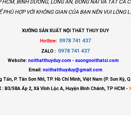
 HCM, BÌNH DƯƠNG, LONG AN, ĐỒNG NAI VÀ TẤT CÀ 
Ể PHÙ HỢP VỚI KHÔNG GIAN CỦA BẠN NÊN VUI LÒNG L
XƯỞNG SẢN XUẤT NỘI THẤT THUY DUY
0978 741 437
Hotline
:
0978 741 437
ZALO :
Website:
noithatthuyduy.com
-
xuongnoithatsi.com
Email:
noithatthuyduy@gmail.com
Tấn, P. Tân Sơn Nhì, TP. Hồ Chí Minh, Việt Nam (P. Sơn Kỳ, Q
 : B3/58A Ấp 2, Xã Vĩnh Lộc A, Huyện Bình Chánh, TP HCM -