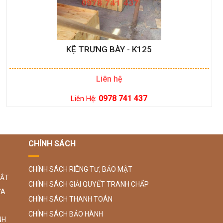
KỆ TRƯNG BÀY - K125
Liên hệ
0978 741 437
Liên Hệ:
CHÍNH SÁCH
CHÍNH SÁCH RIÊNG TƯ, BẢO MẬT
SẮT
CHÍNH SÁCH GIẢI QUYẾT TRANH CHẤP
ỮA
CHÍNH SÁCH THANH TOÁN
CHÍNH SÁCH BẢO HÀNH
NH