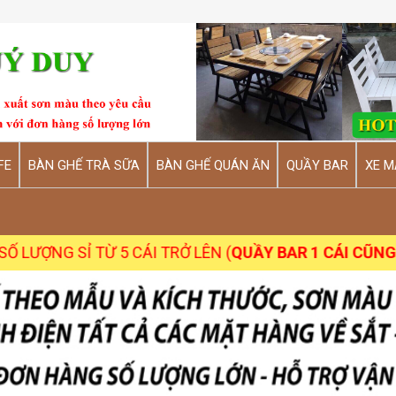
FE
BÀN GHẾ TRÀ SỮA
BÀN GHẾ QUÁN ĂN
QUẦY BAR
XE M
 TỪ 5 CÁI TRỞ LÊN (
QUẦY BAR 1 CÁI CŨNG NHẬN
)