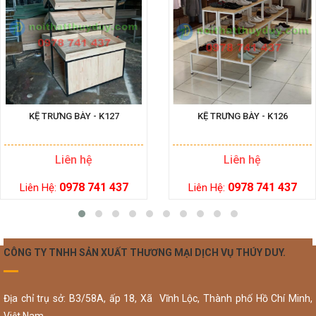
KỆ TRƯNG BÀY - K127
KỆ TRƯNG BÀY - K126
Liên hệ
Liên hệ
0978 741 437
0978 741 437
Liên Hệ:
Liên Hệ:
CÔNG TY TNHH SẢN XUẤT THƯƠNG MẠI DỊCH VỤ THÚY DUY.
Địa chỉ trụ sở: B3/58A, ấp 18, Xã Vĩnh Lộc, Thành phố Hồ Chí Minh,