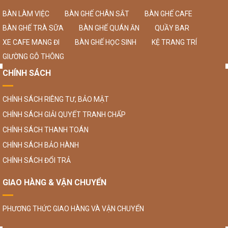
BÀN LÀM VIỆC
BÀN GHẾ CHÂN SẮT
BÀN GHẾ CAFE
BÀN GHẾ TRÀ SỮA
BÀN GHẾ QUÁN ĂN
QUẦY BAR
XE CAFE MANG ĐI
BÀN GHẾ HỌC SINH
KỆ TRANG TRÍ
GIƯỜNG GỖ THÔNG
CHÍNH SÁCH
CHÍNH SÁCH RIÊNG TƯ, BẢO MẬT
CHÍNH SÁCH GIẢI QUYẾT TRANH CHẤP
CHÍNH SÁCH THANH TOÁN
CHÍNH SÁCH BẢO HÀNH
CHÍNH SÁCH ĐỔI TRẢ
GIAO HÀNG & VẬN CHUYỂN
PHƯƠNG THỨC GIAO HÀNG VÀ VẬN CHUYỂN