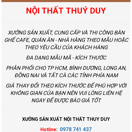
NỘI THẤT THUÝ DUY
XƯỞNG SẢN XUẤT, CUNG CẤP VÀ THI CÔNG BÀN
GHẾ CAFE, QUÁN ĂN - NHÀ HÀNG THEO MẪU HOẶC
THEO YÊU CẦU CỦA KHÁCH HÀNG
ĐA DẠNG MẪU MÃ - KÍCH THƯỚC
PHÂN PHỐI CHO TP HCM, BÌNH DƯƠNG, LONG AN,
ĐỒNG NAI VÀ TẤT CÀ CÁC TỈNH PHÍA NAM
GIÁ THAY ĐỔI THEO KÍCH THƯỚC ĐỂ PHÙ HỢP VỚI
KHÔNG GIAN CỦA BẠN NÊN VUI LÒNG LIÊN HỆ
NGAY ĐỂ ĐƯỢC BÁO GIÁ TỐT
XƯỞNG SẢN XUẤT NỘI THẤT THUY DUY
0978 741 437
Hotline
: