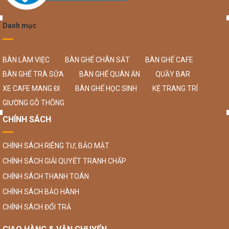
Danh mục
BÀN LÀM VIỆC
BÀN GHẾ CHÂN SẮT
BÀN GHẾ CAFE
BÀN GHẾ TRÀ SỮA
BÀN GHẾ QUÁN ĂN
QUẦY BAR
XE CAFE MANG ĐI
BÀN GHẾ HỌC SINH
KỆ TRANG TRÍ
GIƯỜNG GỖ THÔNG
CHÍNH SÁCH
CHÍNH SÁCH RIÊNG TƯ, BẢO MẬT
CHÍNH SÁCH GIẢI QUYẾT TRANH CHẤP
CHÍNH SÁCH THANH TOÁN
CHÍNH SÁCH BẢO HÀNH
CHÍNH SÁCH ĐỔI TRẢ