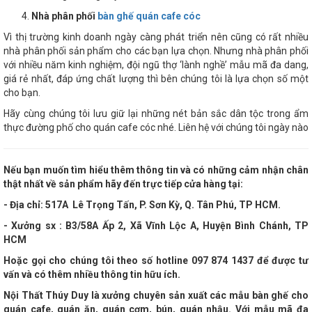
Nhà phân phối
bàn ghế quán cafe cóc
Vì thị trường kinh doanh ngày càng phát triển nên cũng có rất nhiều
nhà phân phối sản phẩm cho các bạn lựa chọn. Nhưng nhà phân phối
với nhiều năm kinh nghiệm, đội ngũ thợ ‘lành nghề’ mẫu mã đa dang,
giá rẻ nhất, đáp ứng chất lượng thì bên chúng tôi là lựa chọn số một
cho bạn.
Hãy cùng chúng tôi lưu giữ lại những nét bản sắc dân tộc trong ẩm
thực đường phố cho quán cafe cóc nhé. Liên hệ với chúng tôi ngày nào
Nếu bạn muốn tìm hiểu thêm thông tin và có những cảm nhận chân
thật nhất về sản phẩm hãy đến trực tiếp cửa hàng tại:
- Địa chỉ:
517A Lê Trọng Tấn, P. Sơn Kỳ, Q. Tân Phú, TP HCM
.
- Xưởng sx : B3/58A Ấp 2, Xã Vĩnh Lộc A, Huyện Bình Chánh, TP
HCM
Hoặc gọi cho chúng tôi theo số hotline
097 874 1437 để được tư
vấn và có thêm nhiều thông tin hữu ích.
Nội Thất Thúy Duy là xưởng chuyên sản xuất các mẫu bàn ghế cho
quán cafe, quán ăn, quán cơm, bún, quán nhậu. Với mẫu mã đa