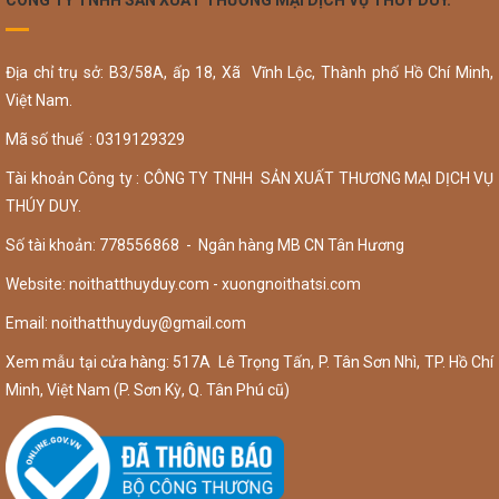
CÔNG TY TNHH SẢN XUẤT THƯƠNG MẠI DỊCH VỤ THÚY DUY.
Địa chỉ trụ sở: B3/58A, ấp 18, Xã Vĩnh Lộc, Thành phố Hồ Chí Minh,
Việt Nam.
Mã số thuế : 0319129329
Tài khoản Công ty : CÔNG TY TNHH SẢN XUẤT THƯƠNG MẠI DỊCH VỤ
THÚY DUY.
Số tài khoản: 778556868 - Ngân hàng MB CN Tân Hương
Website: noithatthuyduy.com - xuongnoithatsi.com
Email:
noithatthuyduy@gmail.com
Xem mẫu tại cửa hàng: 517A Lê Trọng Tấn, P. Tân Sơn Nhì, TP. Hồ Chí
Minh, Việt Nam (P. Sơn Kỳ, Q. Tân Phú cũ)