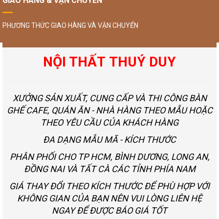
GIAO HÀNG & VẬN CHUYỂN
PHƯƠNG THỨC GIAO HÀNG VÀ VẬN CHUYỂN
NỘI THẤT THUÝ DUY
XƯỞNG SẢN XUẤT, CUNG CẤP VÀ THI CÔNG BÀN
GHẾ CAFE, QUÁN ĂN - NHÀ HÀNG THEO MẪU HOẶC
THEO YÊU CẦU CỦA KHÁCH HÀNG
ĐA DẠNG MẪU MÃ - KÍCH THƯỚC
PHÂN PHỐI CHO TP HCM, BÌNH DƯƠNG, LONG AN,
ĐỒNG NAI VÀ TẤT CÀ CÁC TỈNH PHÍA NAM
GIÁ THAY ĐỔI THEO KÍCH THƯỚC ĐỂ PHÙ HỢP VỚI
KHÔNG GIAN CỦA BẠN NÊN VUI LÒNG LIÊN HỆ
NGAY ĐỂ ĐƯỢC BÁO GIÁ TỐT