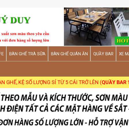
FE
BÀN GHẾ TRÀ SỮA
BÀN GHẾ QUÁN ĂN
QUẦY BAR
XE M
Ỉ TỪ 5 CÁI TRỞ LÊN (
QUẦY BAR 1 CÁI CŨNG NHẬN
)