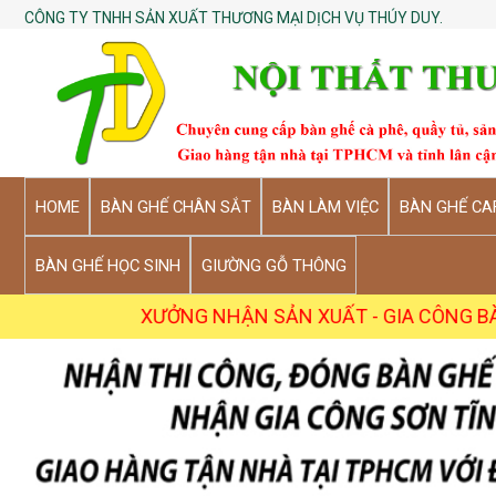
CÔNG TY TNHH SẢN XUẤT THƯƠNG MẠI DỊCH VỤ THÚY DUY.
HOME
BÀN GHẾ CHÂN SẮT
BÀN LÀM VIỆC
BÀN GHẾ CA
BÀN GHẾ HỌC SINH
GIƯỜNG GỖ THÔNG
 NHẬN SẢN XUẤT - GIA CÔNG BÀN GHẾ, KỆ SỐ LƯỢNG S