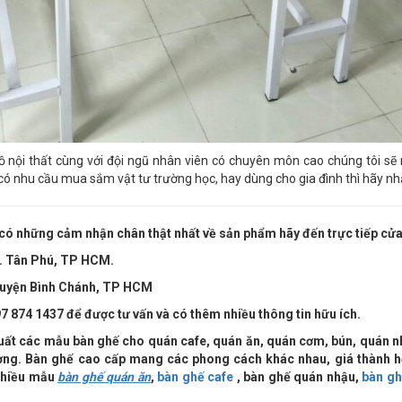
ồ nội thất cùng với đội ngũ nhân viên có chuyên môn cao chúng tôi s
ó nhu cầu mua sắm vật tư trường học, hay dùng cho gia đình thì hãy nhắ
có những cảm nhận chân thật nhất về sản phẩm hãy đến trực tiếp cửa
Q. Tân Phú, TP HCM.
, Huyện Bình Chánh, TP HCM
7 874 1437 để được tư vấn và có thêm nhiều thông tin hữu ích.
uất các mẫu bàn ghế cho quán cafe, quán ăn, quán cơm, bún, quán n
rường. Bàn ghế cao cấp mang các phong cách khác nhau, giá thành hợp
 nhiều mẫu
bàn ghế quán ăn
,
bàn ghế cafe
, bàn ghế quán nhậu,
bàn gh