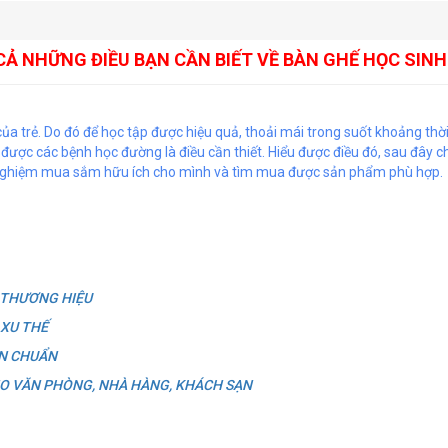
CẢ NHỮNG ĐIỀU BẠN CẦN BIẾT VỀ BÀN GHẾ HỌC SINH 
của trẻ. Do đó để học tập được hiệu quả, thoải mái trong suốt khoảng thờ
ế được các bệnh học đường là điều cần thiết. Hiểu được điều đó, sau đây 
ải nghiệm mua sắm hữu ích cho mình và tìm mua được sản phẩm phù hợp.
 THƯƠNG HIỆU
XU THẾ
ĂN CHUẨN
HO VĂN PHÒNG, NHÀ HÀNG, KHÁCH SẠN