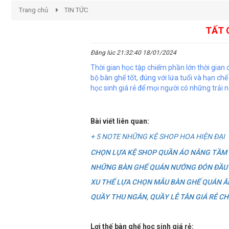
Trang chủ
TIN TỨC
TẤT 
Đăng lúc 21:32:40 18/01/2024
Thời gian học tập chiếm phần lớn thời gian 
bộ bàn ghế tốt, đúng với lứa tuổi và hạn ch
học sinh giá rẻ để mọi người có những tr
Bài viết liên quan:
+ 5 NOTE NHỮNG KỆ SHOP HOA HIỆN ĐẠI
CHỌN LỰA KỆ SHOP QUẦN ÁO NÂNG TẦM
NHỮNG BÀN GHẾ QUÁN NƯỚNG ĐÓN ĐẦU 
XU THẾ LỰA CHỌN MẪU BÀN GHẾ QUÁN 
QUẦY THU NGÂN, QUẦY LỄ TÂN GIÁ RẺ C
Lợi thế bàn ghế học sinh giá rẻ: