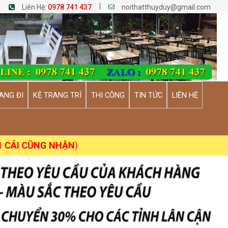
|
Liên Hệ:
0978 741 437
noithatthuyduy@gmail.com
ANG ĐI
KỆ TRANG TRÍ
THI CÔNG
TIN TỨC
LIÊN HỆ