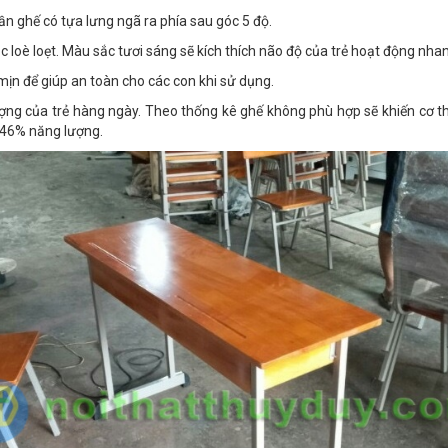
hần ghế có tựa lưng ngã ra phía sau góc 5 độ.
loè loẹt. Màu sắc tươi sáng sẽ kích thích não độ của trẻ hoạt động nha
ịn để giúp an toàn cho các con khi sử dụng.
ượng của trẻ hàng ngày. Theo thống kê ghế không phù hợp sẽ khiến cơ th
n 46% năng lượng.